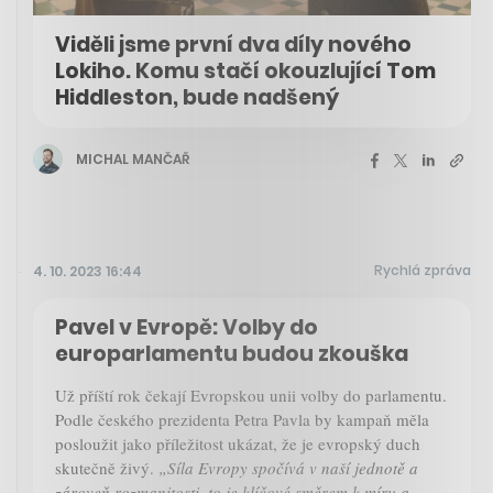
Viděli jsme první dva díly nového
Lokiho. Komu stačí okouzlující Tom
Hiddleston, bude nadšený
MICHAL MANČAŘ
Rychlá zpráva
4. 10. 2023 16:44
Pavel v Evropě: Volby do
europarlamentu budou zkouška
Už příští rok čekají Evropskou unii volby do parlamentu.
Podle českého prezidenta Petra Pavla by kampaň měla
posloužit jako příležitost ukázat, že je evropský duch
skutečně živý.
„Síla Evropy spočívá v naší jednotě a
zároveň rozmanitosti, to je klíčové směrem k míru a