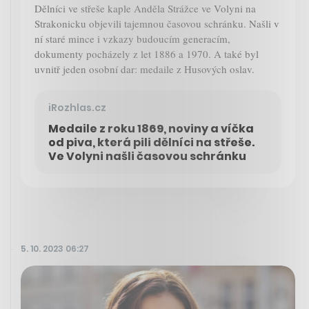
Dělníci ve střeše kaple Anděla Strážce ve Volyni na
Strakonicku objevili tajemnou časovou schránku. Našli v
ní staré mince i vzkazy budoucím generacím,
dokumenty pocházely z let 1886 a 1970. A také byl
uvnitř jeden osobní dar: medaile z Husových oslav.
iRozhlas.cz
Medaile z roku 1869, noviny a víčka
od piva, která pili dělníci na střeše.
Ve Volyni našli časovou schránku
5. 10. 2023 06:27