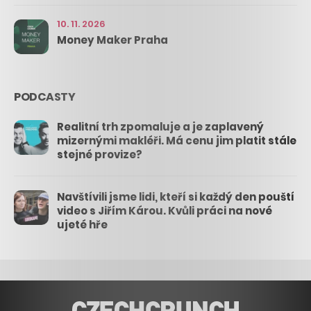
10. 11. 2026
Money Maker Praha
PODCASTY
Realitní trh zpomaluje a je zaplavený
mizernými makléři. Má cenu jim platit stále
stejné provize?
Navštívili jsme lidi, kteří si každý den pouští
video s Jiřím Károu. Kvůli práci na nové
ujeté hře