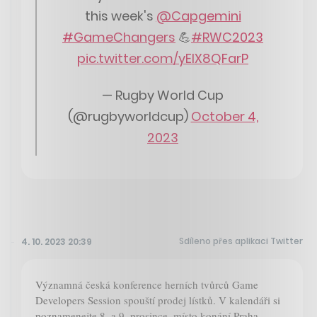
this week's
@Capgemini
#GameChangers
💪
#RWC2023
pic.twitter.com/yEIX8QFarP
— Rugby World Cup
(@rugbyworldcup)
October 4,
2023
Sdíleno přes aplikaci Twitter
4. 10. 2023 20:39
Významná česká konference herních tvůrců Game
Developers Session spouští prodej lístků. V kalendáři si
poznamenejte 8. a 9. prosince, místo konání Praha.