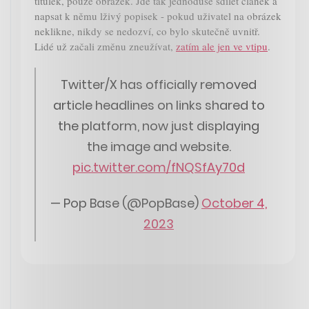
titulek, pouze obrázek. Jde tak jednoduše sdílet článek a
napsat k němu lživý popisek - pokud uživatel na obrázek
neklikne, nikdy se nedozví, co bylo skutečně uvnitř.
Lidé už začali změnu zneužívat,
zatím ale jen ve vtipu
.
Twitter/X has officially removed
article headlines on links shared to
the platform, now just displaying
the image and website.
pic.twitter.com/fNQSfAy70d
— Pop Base (@PopBase)
October 4,
2023