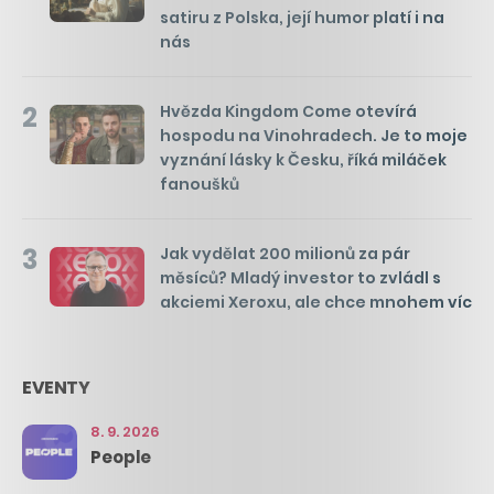
satiru z Polska, její humor platí i na
nás
2
Hvězda Kingdom Come otevírá
hospodu na Vinohradech. Je to moje
vyznání lásky k Česku, říká miláček
fanoušků
3
Jak vydělat 200 milionů za pár
měsíců? Mladý investor to zvládl s
akciemi Xeroxu, ale chce mnohem víc
EVENTY
8. 9. 2026
People