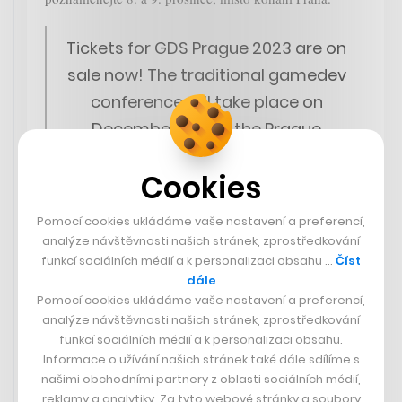
Tickets for GDS Prague 2023 are on
sale now! The traditional gamedev
conference will take place on
December 8-9 at the Prague
Congress Centre. 2 days full of
Cookies
talks by 80+ speakers, workshops,
presentations by game studios, 50
Pomocí cookies ukládáme vaše nastavení a preferencí,
indie teams and 3 gamedev
analýze návštěvnosti našich stránek, zprostředkování
parties await you!
#GDS2023
funkcí sociálních médií a k personalizaci obsahu …
Číst
dále
pic.twitter.com/C5Iu3KSXkI
Pomocí cookies ukládáme vaše nastavení a preferencí,
analýze návštěvnosti našich stránek, zprostředkování
— GAME Developers Sesssion
funkcí sociálních médií a k personalizaci obsahu.
Informace o užívání našich stránek také dále sdílíme s
Prague ⭐ 13.-14. Dec 2024
našimi obchodními partnery z oblasti sociálních médií,
(@GameDevSession)
October 3,
reklamy a analytiky. Za tyto webové stránky a soubory