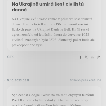
Na Ukrajině umírá šest civilistů
denně
Na Ukrajině kvůli válce zemře v průměru šest civilistů
denně. Uvedla to šéfka mise OSN pro monitorování
lidských práv na Ukrajině Danielle Bell. Kvůli ruské
agresi zemřelo od letošního února do července 1028
civilistů, zraněných bylo 3593. Skutečný počet bude ale
pravděpodobně vyšší.
ČTK
Sdíleno přes Youtube
5. 10. 2023 06:11
Společnost Google uvedla na trh řadu chytrých telefonů
Pixel 8 a nové chytré hodinky. Klíčové funkce nových
produktů používají umělou inteligenci. Mohou