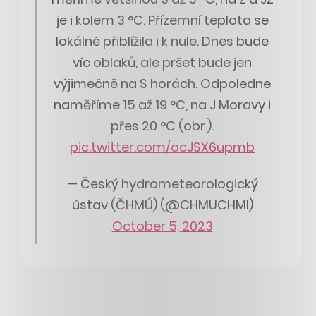
je i kolem 3 °C. Přízemní teplota se
lokálně přiblížila i k nule. Dnes bude
víc oblaků, ale pršet bude jen
výjimečně na S horách. Odpoledne
naměříme 15 až 19 °C, na J Moravy i
přes 20 °C (obr.).
pic.twitter.com/ocJSX6upmb
— Český hydrometeorologický
ústav (ČHMÚ) (@CHMUCHMI)
October 5, 2023