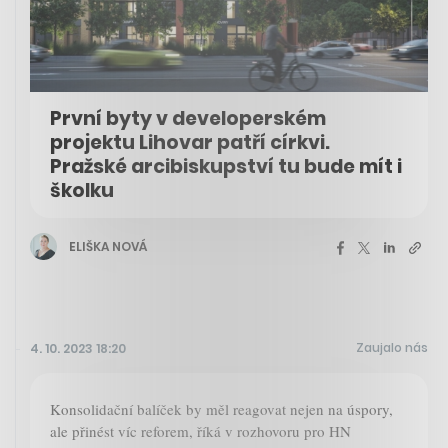
První byty v developerském
projektu Lihovar patří církvi.
Pražské arcibiskupství tu bude mít i
školku
ELIŠKA NOVÁ
Zaujalo nás
4. 10. 2023 18:20
Konsolidační balíček by měl reagovat nejen na úspory,
ale přinést víc reforem, říká v rozhovoru pro HN