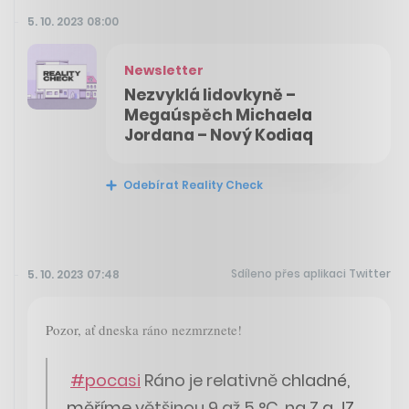
5. 10. 2023 08:00
Newsletter
Nezvyklá lidovkyně –
Megaúspěch Michaela
Jordana – Nový Kodiaq
Odebírat Reality Check
Sdíleno přes aplikaci Twitter
5. 10. 2023 07:48
Pozor, ať dneska ráno nezmrznete!
#pocasi
Ráno je relativně chladné,
měříme většinou 9 až 5 °C, na Z a JZ