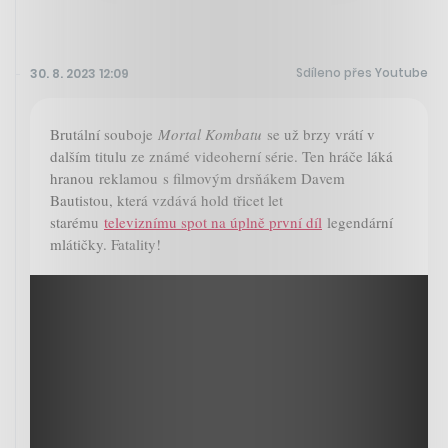
Sdíleno přes Youtube
30. 8. 2023 12:09
Brutální souboje
Mortal Kombatu
se už brzy vrátí v
dalším titulu ze známé videoherní série. Ten hráče láká
hranou reklamou s filmovým drsňákem Davem
Bautistou, která vzdává hold třicet let
starému
televiznímu spot na úplně první díl
legendární
mlátičky. Fatality!