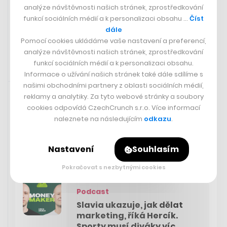
Praha.
analýze návštěvnosti našich stránek, zprostředkování
funkcí sociálních médií a k personalizaci obsahu …
Číst
dále
Check Point Software Technologies
Pomocí cookies ukládáme vaše nastavení a preferencí,
analýze návštěvnosti našich stránek, zprostředkování
funkcí sociálních médií a k personalizaci obsahu.
Informace o užívání našich stránek také dále sdílíme s
Doporučujeme
30. 8. 2023 14:38
našimi obchodními partnery z oblasti sociálních médií,
reklamy a analytiky. Za tyto webové stránky a soubory
Kdo umí dělat nejlepší sportovní marketing? Co to vlastně
cookies odpovídá CzechCrunch s.r.o. Více informací
ten sportovní marketing je? Jaké sportovní příběhy nejvíce
naleznete na následujícím
odkazu
.
baví? Nejen o tom v CzechCrunch Podcastu diskutují Petr
Hercík, výkonný ředitel agentury Sport Invest Marketing,
Nastavení
Souhlasím
a marketér Vilém Franěk, který stojí například za Mikýřem
nebo Univerzitním hokejem.
Pokračovat s nezbytnými cookies
Podcast
Slavia ukazuje, jak dělat
marketing, říká Hercík.
Sporty musí diváky víc