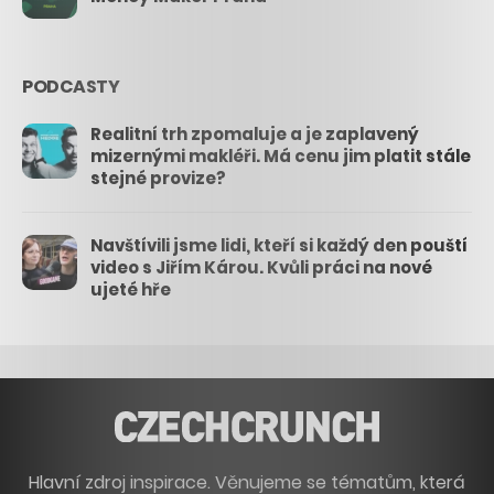
PODCASTY
Realitní trh zpomaluje a je zaplavený
mizernými makléři. Má cenu jim platit stále
stejné provize?
Navštívili jsme lidi, kteří si každý den pouští
video s Jiřím Károu. Kvůli práci na nové
ujeté hře
Hlavní zdroj inspirace. Věnujeme se tématům, která