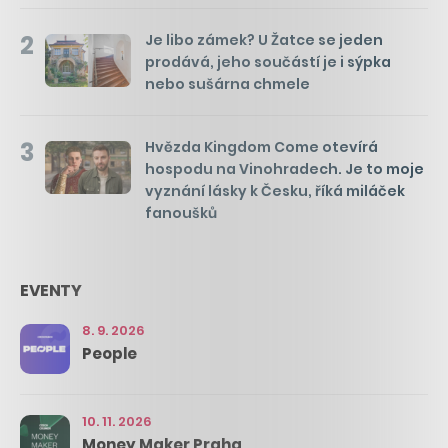
2
Je libo zámek? U Žatce se jeden
prodává, jeho součástí je i sýpka
nebo sušárna chmele
3
Hvězda Kingdom Come otevírá
hospodu na Vinohradech. Je to moje
vyznání lásky k Česku, říká miláček
fanoušků
EVENTY
8. 9. 2026
People
10. 11. 2026
Money Maker Praha