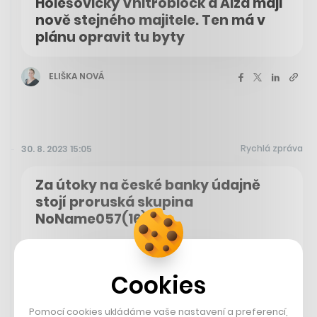
Holešovický Vnitroblock a Alza mají
nově stejného majitele. Ten má v
plánu opravit tu byty
ELIŠKA NOVÁ
Rychlá zpráva
30. 8. 2023 15:05
Za útoky na české banky údajně
stojí proruská skupina
NoName057(16)
Kyberbezpečnostní společnost Check Point Software
Technologies upozorňuje, že ruská hacktivistická
Cookies
skupina NoName057(16), která je aktivní od března
2022 a jejíž vznik může souviset s válečným konfliktem,
stojí za útokem na české banky a Burzu cenných papírů
Pomocí cookies ukládáme vaše nastavení a preferencí,