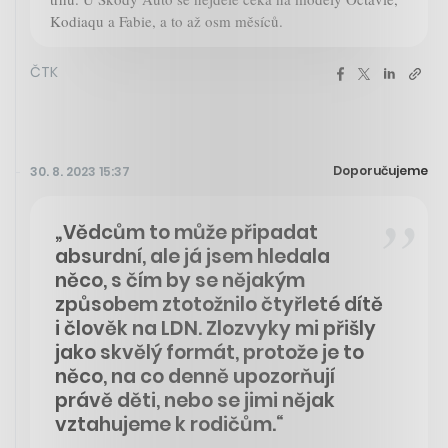
Kodiaqu a Fabie, a to až osm měsíců.
ČTK
Doporučujeme
30. 8. 2023 15:37
„Vědcům to může připadat
absurdní, ale já jsem hledala
něco, s čím by se nějakým
způsobem ztotožnilo čtyřleté dítě
i člověk na LDN. Zlozvyky mi přišly
jako skvělý formát, protože je to
něco, na co denně upozorňují
právě děti, nebo se jimi nějak
vztahujeme k rodičům.“