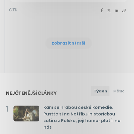
ČTK
zobrazit starší
Týden
Měsíc
NEJČTENĚJŠÍ ČLÁNKY
1
Kam se hrabou české komedie.
Pusťte si na Netflixu historickou
satiru z Polska, její humor platí i na
nás