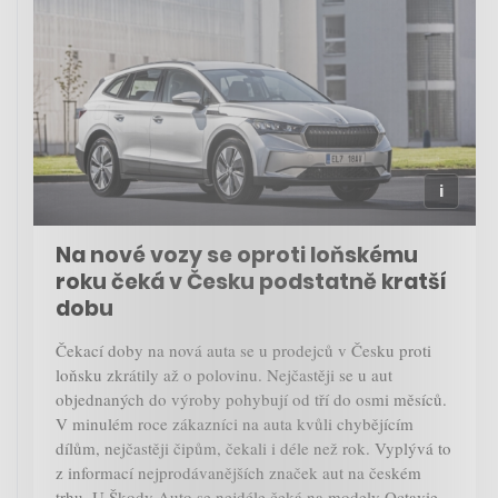
Na nové vozy se oproti loňskému
roku čeká v Česku podstatně kratší
dobu
Čekací doby na nová auta se u prodejců v Česku proti
loňsku zkrátily až o polovinu. Nejčastěji se u aut
objednaných do výroby pohybují od tří do osmi měsíců.
V minulém roce zákazníci na auta kvůli chybějícím
dílům, nejčastěji čipům, čekali i déle než rok. Vyplývá to
z informací nejprodávanějších značek aut na českém
trhu. U Škody Auto se nejdéle čeká na modely Octavie,