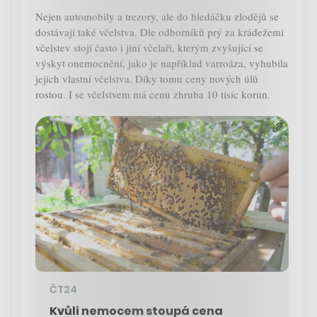
Nejen automobily a trezory, ale do hledáčku zlodějů se
dostávají také včelstva. Dle odborníků prý za krádežemi
včelstev stojí často i jiní včelaři, kterým zvyšující se
výskyt onemocnění, jako je například varroáza, vyhubila
jejich vlastní včelstva. Díky tomu ceny nových úlů
rostou. I se včelstvem má cenu zhruba 10 tisíc korun.
ČT24
Kvůli nemocem stoupá cena