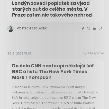
Londýn zavedl poplatek za vjezd
starých aut do celého města. V
Praze zatím nic takového nehrozí
VOJTĚCH SEDLÁČEK
Rychlá zpráva
30. 8. 2023 18:06
Do čela CNN nastoupi někdejší šéf
BBC a listu The New York Times
Mark Thompson
Americká televize CNN jmenovala svým novým
výkonným ředitelem a předsedou správní rady bývalého
šéfa britské veřejnoprávní stanice BBC a listu The New
York Times Marka Thompsona. CNN se tímto krokem
snaží dosáhnout obratu u svých zpravodajských aktivit,