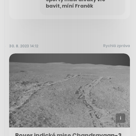
bavit, míní Franěk
Rychlá zpráva
30. 8. 2023 14:12
Rover indické mise Chandrayaan-3