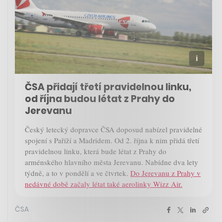
ČSA přidají třetí pravidelnou linku,
od října budou létat z Prahy do
Jerevanu
Český letecký dopravce ČSA doposud nabízel pravidelné
spojení s Paříží a Madridem. Od 2. října k nim přidá třetí
pravidelnou linku, která bude létat z Prahy do
arménského hlavního města Jerevanu. Nabídne dva lety
týdně, a to v pondělí a ve čtvrtek.
Do Jerevanu z Prahy v
nedávné době začaly létat také aerolinky Wizz Air.
ČSA