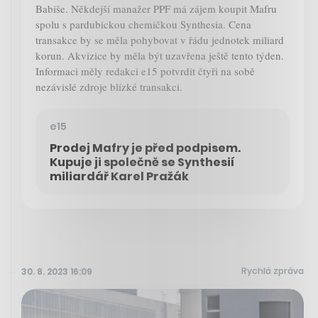
Babiše. Někdejší manažer PPF má zájem koupit Mafru
spolu s pardubickou chemičkou Synthesia. Cena
transakce by se měla pohybovat v řádu jednotek miliard
korun. Akvizice by měla být uzavřena ještě tento týden.
Informaci měly redakci e15 potvrdit čtyři na sobě
nezávislé zdroje blízké transakci.
e15
Prodej Mafry je před podpisem.
Kupuje ji společně se Synthesií
miliardář Karel Pražák
Rychlá zpráva
30. 8. 2023 16:09