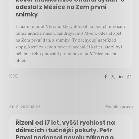
odeslal z Měsíce na Zem první
snímky
Lunární modul Vikram, který dorazil na povrch měsíce v
rámci indické mise Chandrayaan-3 Moon, odeslal zpět
na Zem první data a snímky. Ty zachycují například
stopy, které za sebou rover zanechal či kráter, který byl
během svého putování po po povrchu Měsíce nucen
objet.
ISRO
Rychlá zpráva
30. 8. 2023 13:32
Řízení od 17 let, vyšší rychlost na
dálnicích i tučnější pokuty. Petr
Pavel podepsal novelu zákona o