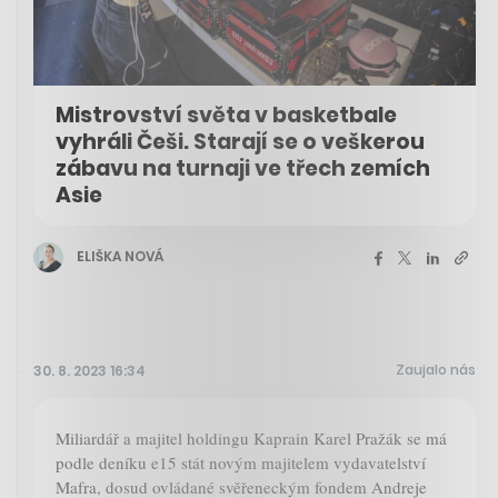
Mistrovství světa v basketbale
vyhráli Češi. Starají se o veškerou
zábavu na turnaji ve třech zemích
Asie
ELIŠKA NOVÁ
Zaujalo nás
30. 8. 2023 16:34
Miliardář a majitel holdingu Kaprain Karel Pražák se má
podle deníku e15 stát novým majitelem vydavatelství
Mafra, dosud ovládané svěřeneckým fondem Andreje