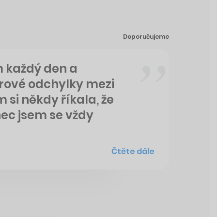
Doporučujeme
m každý den a
rové odchylky mezi
m si někdy říkala, že
ec jsem se vždy
Čtěte dále