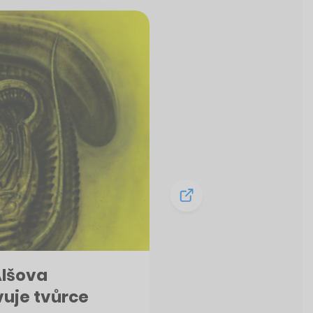
Alšova
vuje tvůrce