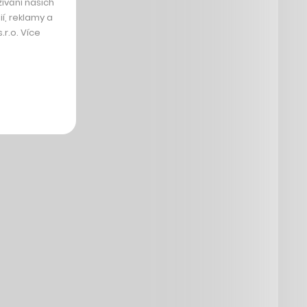
ívání našich
í, reklamy a
r.o. Více