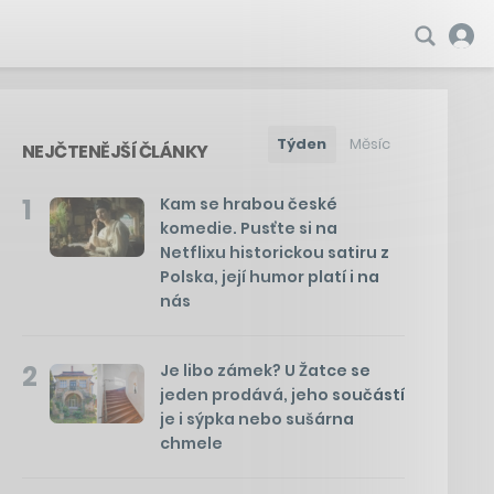
Týden
Měsíc
NEJČTENĚJŠÍ ČLÁNKY
1
Kam se hrabou české
komedie. Pusťte si na
Netflixu historickou satiru z
Polska, její humor platí i na
nás
2
Je libo zámek? U Žatce se
jeden prodává, jeho součástí
je i sýpka nebo sušárna
chmele