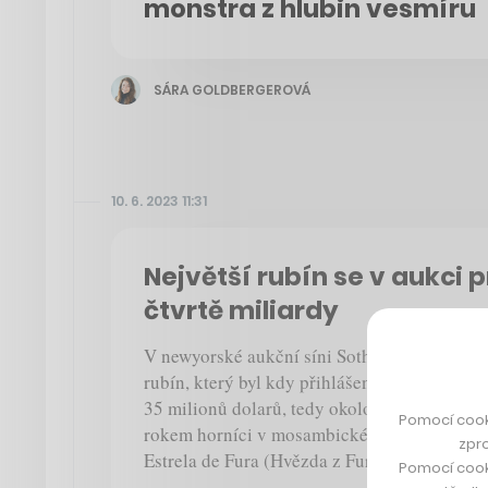
monstra z hlubin vesmíru
SÁRA GOLDBERGEROVÁ
10. 6. 2023 11:31
Největší rubín se v aukci p
čtvrtě miliardy
V newyorské aukční síni Sotheby’s se tento t
rubín, který byl kdy přihlášen do dražby. Zá
35 milionů dolarů, tedy okolo 770 milionů k
Pomocí cook
rokem horníci v mosambickém dole, vzácný
zpro
Estrela de Fura (Hvězda z Fury).
Pomocí cook