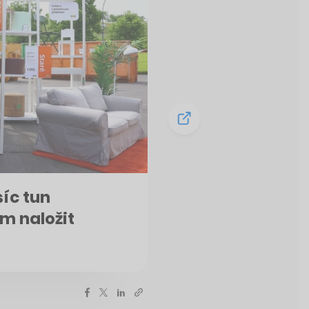
síc tun
ím naložit