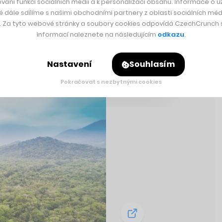
vání funkcí sociálních médií a k personalizaci obsahu. Informace o už
é dále sdílíme s našimi obchodními partnery z oblasti sociálních médi
y. Za tyto webové stránky a soubory cookies odpovídá CzechCrunch s.
informací naleznete na následujícím
odkazu
.
Nastavení
Souhlasím
Pokračovat s nezbytnými cookies