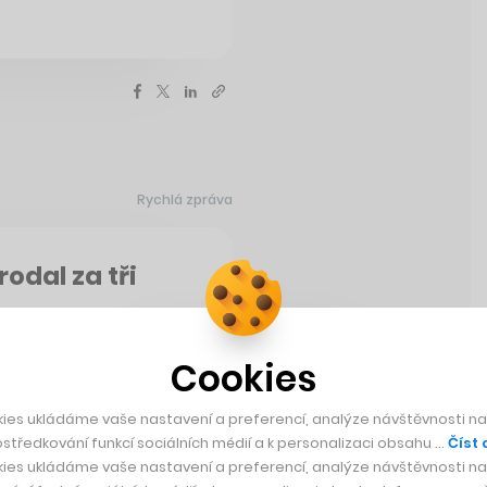
Rychlá zpráva
rodal za tři
ýden vydražil největší
Cookies
jemce ho získal za téměř
orun. Rubín našli před
ies ukládáme vaše nastavení a preferencí, analýze návštěvnosti naš
 drahokam dostal název
středkování funkcí sociálních médií a k personalizaci obsahu …
Číst 
ies ukládáme vaše nastavení a preferencí, analýze návštěvnosti naš