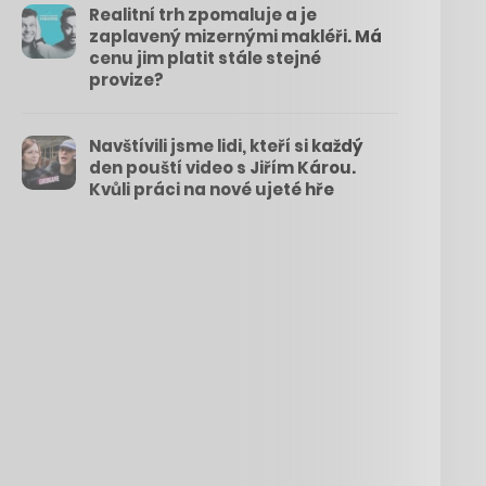
Realitní trh zpomaluje a je
zaplavený mizernými makléři. Má
cenu jim platit stále stejné
provize?
Navštívili jsme lidi, kteří si každý
den pouští video s Jiřím Károu.
Kvůli práci na nové ujeté hře