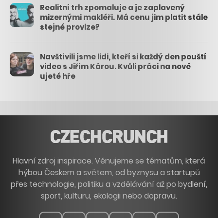
Realitní trh zpomaluje a je zaplavený
mizernými makléři. Má cenu jim platit stále
stejné provize?
Navštívili jsme lidi, kteří si každý den pouští
video s Jiřím Károu. Kvůli práci na nové
ujeté hře
Hlavní zdroj inspirace. Věnujeme se tématům, která
hýbou Českem a světem, od byznysu a startupů
přes technologie, politiku a vzdělávání až po bydlení,
sport, kulturu, ekologii nebo dopravu.