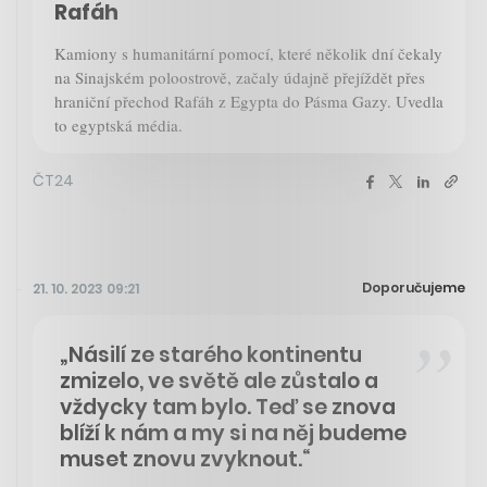
Rafáh
Kamiony s humanitární pomocí, které několik dní čekaly
na Sinajském poloostrově, začaly údajně přejíždět přes
hraniční přechod Rafáh z Egypta do Pásma Gazy. Uvedla
to egyptská média.
ČT24
Doporučujeme
21. 10. 2023 09:21
„Násilí ze starého kontinentu
zmizelo, ve světě ale zůstalo a
vždycky tam bylo. Teď se znova
blíží k nám a my si na něj budeme
muset znovu zvyknout.“