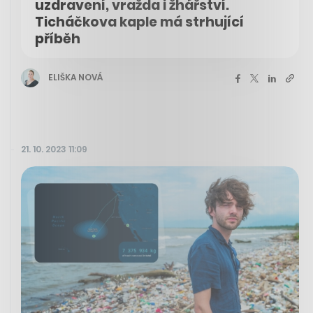
uzdravení, vražda i žhářství.
Ticháčkova kaple má strhující
příběh
ELIŠKA NOVÁ
21. 10. 2023 11:09