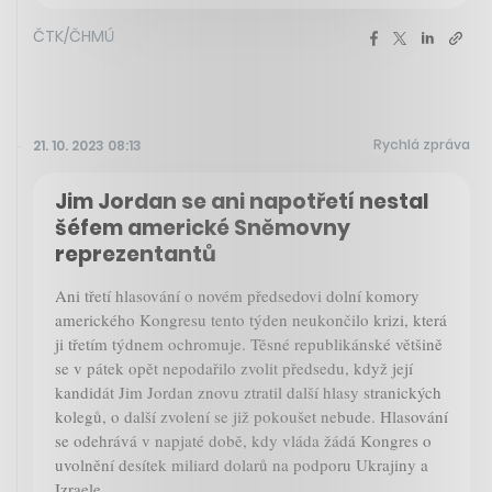
ČTK/ČHMÚ
Rychlá zpráva
21. 10. 2023 08:13
Jim Jordan se ani napotřetí nestal
šéfem americké Sněmovny
reprezentantů
Ani třetí hlasování o novém předsedovi dolní komory
amerického Kongresu tento týden neukončilo krizi, která
ji třetím týdnem ochromuje. Těsné republikánské většině
se v pátek opět nepodařilo zvolit předsedu, když její
kandidát Jim Jordan znovu ztratil další hlasy stranických
kolegů, o další zvolení se již pokoušet nebude. Hlasování
se odehrává v napjaté době, kdy vláda žádá Kongres o
uvolnění desítek miliard dolarů na podporu Ukrajiny a
Izraele.