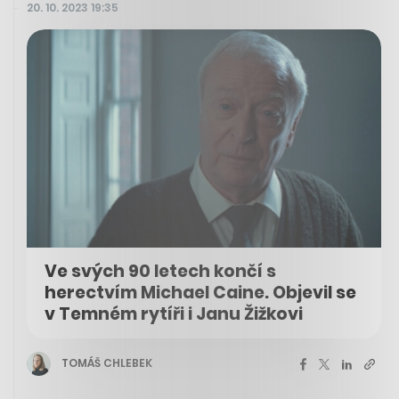
20. 10. 2023 19:35
Ve svých 90 letech končí s
herectvím Michael Caine. Objevil se
v Temném rytíři i Janu Žižkovi
TOMÁŠ CHLEBEK