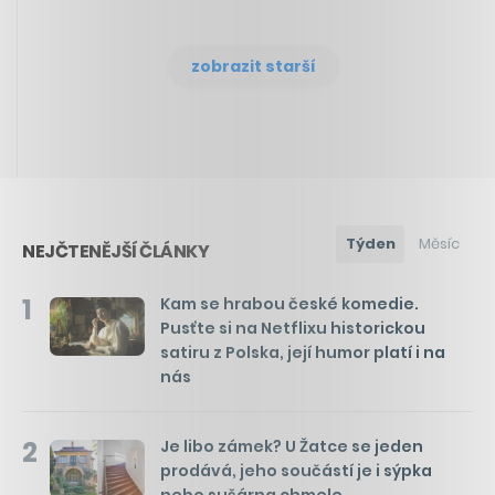
zobrazit starší
Týden
Měsíc
NEJČTENĚJŠÍ ČLÁNKY
1
Kam se hrabou české komedie.
Pusťte si na Netflixu historickou
satiru z Polska, její humor platí i na
nás
2
Je libo zámek? U Žatce se jeden
prodává, jeho součástí je i sýpka
nebo sušárna chmele