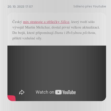
Sdíleno přes Youtube
20. 10. 2023 17:07
Český
mix strategie a střílečky
Silica
, který tvoří sólo
vývojář Martin Melichar, dostal první velkou aktualizaci.
Do bojů, které připomínají
Dunu
i
Hvězdnou pěchotu
,
přiletí vzdušné síly.