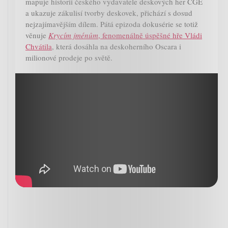
mapuje historii českého vydavatele deskových her CGE
a ukazuje zákulisí tvorby deskovek, přichází s dosud
nejzajímavějším dílem. Pátá epizoda dokusérie se totiž
věnuje
Krycím jménům
, fenomenálně úspěšné hře Vládi
Chvátila
, která dosáhla na deskoherního Oscara i
milionové prodeje po světě.