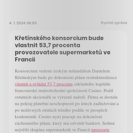
Rychlá zpráva
4. 1. 2024 06:55
Křetínského konsorcium bude
vlastnit 53,7 procenta
provozovatele supermarketů ve
Francii
Konsorcium vedené českým miliardářem Danielem
Křetínským bude po dokončení plánu restrukturalizace
vlastnit a ovládat 53,7 procenta
základního kapitálu
francouzské maloobchodní společnosti Casino. Podíl
ostatních akcionářů se výrazně naředí. Firma se dostala
na pokraj platební neschopnosti po letech zadlužování a
po nedávných ztrátách tržního podílu ve prospěch
konkurentů. Casino nyní pracuje na dokončení
záchranného plánu, který má odvrátit bankrot. Sedmá
největší skupina supermarketů ve Francii
provozuje