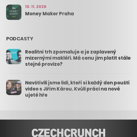
10. 11. 2026
Money Maker Praha
PODCASTY
Realitní trh zpomaluje a je zaplavený
mizernými makléři. Má cenu jim platit stále
stejné provize?
Navštívili jsme lidi, kteří si každý den pouští
video s Jiřím Károu. Kvůli práci na nové
ujeté hře