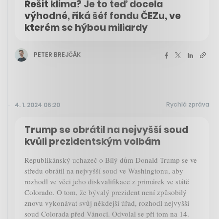
Řešit klima? Je to teď docela
výhodné, říká šéf fondu ČEZu, ve
kterém se hýbou miliardy
PETER BREJČÁK
Rychlá zpráva
4. 1. 2024 06:20
Trump se obrátil na nejvyšší soud
kvůli prezidentským volbám
Republikánský uchazeč o Bílý dům Donald Trump se ve
středu obrátil na nejvyšší soud ve Washingtonu, aby
rozhodl ve věci jeho diskvalifikace z primárek ve státě
Colorado. O tom, že bývalý prezident není způsobilý
znovu vykonávat svůj někdejší úřad, rozhodl nejvyšší
soud Colorada před Vánoci. Odvolal se při tom na 14.