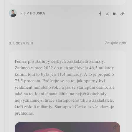
FILIP HOUSKA
Zaujalo nás
3. 1. 2024 19:11
Peníze pro startupy českých zakladatelů zamrzly.
Zatímco v roce 2022 do nich směřovalo 46,5 miliardy
korun, loni to bylo jen 11,4 miliardy. A to je propad o
75,5 procenta. Podívejte se na to, jak opatrný byl
sentiment minulého roku a jak se startupům dařilo, ale
také na to, která témata táhla, na největší obchody,
nejvýznamnější hráče startupového trhu a zakladatele,
kteří získali miliardy. Startupové Česko to vše ukazuje
přehledně.