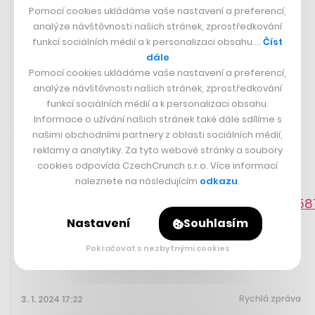
zamířilo do Česka. Většinu v něm
Pomocí cookies ukládáme vaše nastavení a preferencí,
má čínská Alibaba
analýze návštěvnosti našich stránek, zprostředkování
funkcí sociálních médií a k personalizaci obsahu …
Číst
dále
IVA BREJLOVÁ
Pomocí cookies ukládáme vaše nastavení a preferencí,
analýze návštěvnosti našich stránek, zprostředkování
funkcí sociálních médií a k personalizaci obsahu.
Informace o užívání našich stránek také dále sdílíme s
Sdíleno přes aplikaci Twitter
3. 1. 2024 17:49
našimi obchodními partnery z oblasti sociálních médií,
reklamy a analytiky. Za tyto webové stránky a soubory
cookies odpovídá CzechCrunch s.r.o. Více informací
Policie zasahuje u ruského velvyslanectví.
naleznete na následujícím
odkazu
.
https://twitter.com/PolicieCZ/status/1742
Nastavení
Souhlasím
Pokračovat s nezbytnými cookies
Rychlá zpráva
3. 1. 2024 17:22