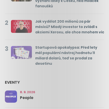
vyznání lásky k Česku, říká miláček
fanoušků
2
Jak vydělat 200 milionů za pár
měsíců? Mladý investor to zvládl s
akciemi Xeroxu, ale chce mnohem víc
3
Startupová apokalypsa: Před lety
měl populární nástroj hodnotu 11
miliard dolarů, teď se prodal za
desetinu
EVENTY
8. 9. 2026
People