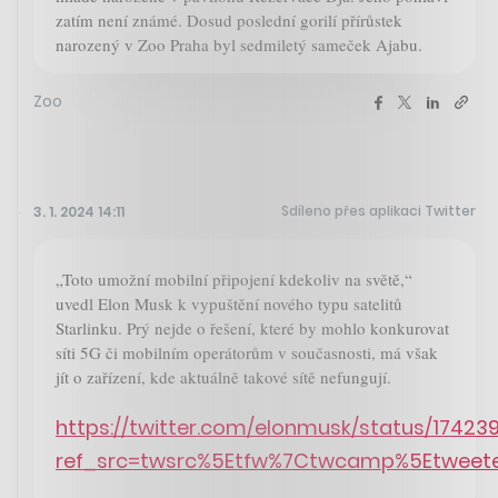
zatím není známé. Dosud poslední gorilí přírůstek
narozený v Zoo Praha byl sedmiletý sameček Ajabu.
Zoo
Sdíleno přes aplikaci Twitter
3. 1. 2024 14:11
„Toto umožní mobilní připojení kdekoliv na světě,“
uvedl Elon Musk k vypuštění nového typu satelitů
Starlinku. Prý nejde o řešení, které by mohlo konkurovat
síti 5G či mobilním operátorům v současnosti, má však
jít o zařízení, kde aktuálně takové sítě nefungují.
https://twitter.com/elonmusk/status/1742
ref_src=twsrc%5Etfw%7Ctwcamp%5Etweet