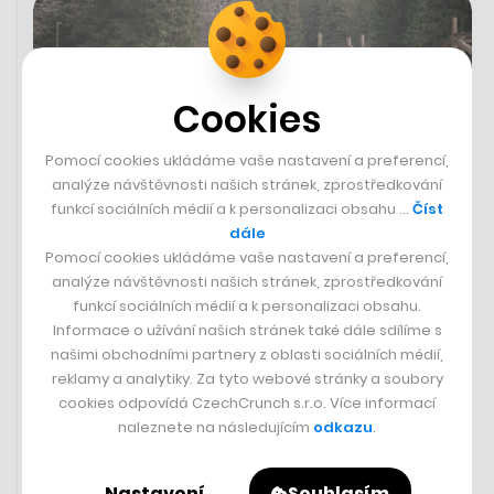
Cookies
Pomocí cookies ukládáme vaše nastavení a preferencí,
analýze návštěvnosti našich stránek, zprostředkování
funkcí sociálních médií a k personalizaci obsahu …
Číst
dále
Pomocí cookies ukládáme vaše nastavení a preferencí,
analýze návštěvnosti našich stránek, zprostředkování
Tip na výlet: šumavský most
funkcí sociálních médií a k personalizaci obsahu.
prověřil čas. Po demontáži se
Informace o užívání našich stránek také dále sdílíme s
unikátní památka zase vrátila
našimi obchodními partnery z oblasti sociálních médií,
reklamy a analytiky. Za tyto webové stránky a soubory
cookies odpovídá CzechCrunch s.r.o. Více informací
ELIŠKA NOVÁ
naleznete na následujícím
odkazu
.
Nastavení
Souhlasím