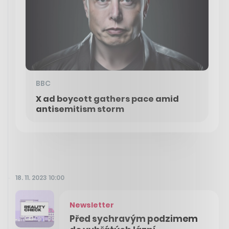
BBC
X ad boycott gathers pace amid
antisemitism storm
18. 11. 2023 10:00
Newsletter
Před sychravým podzimem