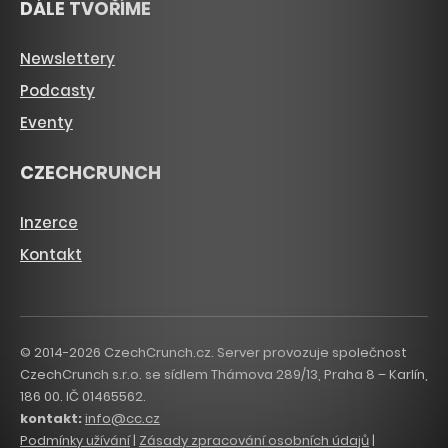
DÁLE TVOŘÍME
Newslettery
Podcasty
Eventy
CZECHCRUNCH
Inzerce
Kontakt
© 2014-2026 CzechCrunch.cz. Server provozuje společnost
CzechCrunch s.r.o. se sídlem Thámova 289/13, Praha 8 – Karlín,
186 00. IČ 01465562.
kontakt:
info@cc.cz
Podmínky užívání
|
Zásady zpracování osobních údajů
|