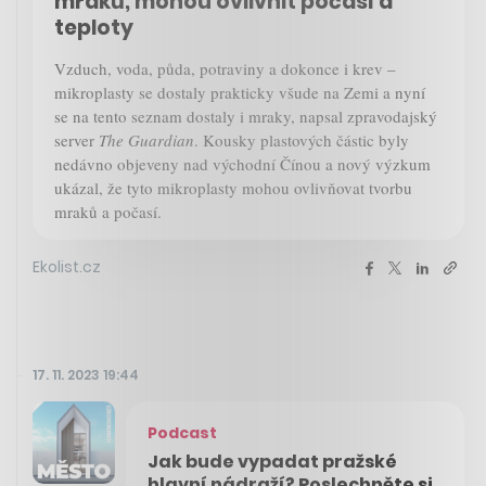
mraků, mohou ovlivnit počasí a
teploty
Vzduch, voda, půda, potraviny a dokonce i krev –
mikroplasty se dostaly prakticky všude na Zemi a nyní
se na tento seznam dostaly i mraky, napsal zpravodajský
server
The Guardian
. Kousky plastových částic byly
nedávno objeveny nad východní Čínou a nový výzkum
ukázal, že tyto mikroplasty mohou ovlivňovat tvorbu
mraků a počasí.
Ekolist.cz
17. 11. 2023 19:44
Podcast
Jak bude vypadat pražské
hlavní nádraží? Poslechněte si,