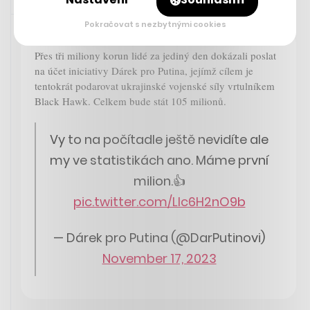
Sdíleno přes aplikaci Twitter
17. 11. 2023 15:49
Pokračovat s nezbytnými cookies
Přes tři miliony korun lidé za jediný den dokázali poslat
na účet iniciativy Dárek pro Putina, jejímž cílem je
tentokrát podarovat ukrajinské vojenské síly vrtulníkem
Black Hawk. Celkem bude stát 105 milionů.
Vy to na počítadle ještě nevidíte ale
my ve statistikách ano. Máme první
milion.👍
pic.twitter.com/Llc6H2nO9b
— Dárek pro Putina (@DarPutinovi)
November 17, 2023