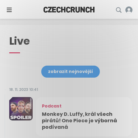
Live
zobrazit nejnovější
18. 11. 2023 10:41
Podcast
Monkey D. Luffy, král všech
pirátů! One Piece je výborná
podívaná