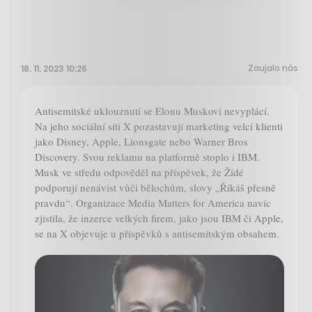
Zaujalo nás
18. 11. 2023 10:26
Antisemitské uklouznutí se Elonu Muskovi nevyplácí.
Na jeho sociální síti X pozastavují marketing velcí klienti
jako Disney, Apple, Lionsgate nebo Warner Bros
Discovery. Svou reklamu na platformě stoplo i IBM.
Musk ve středu odpověděl na příspěvek, že Židé
podporují nenávist vůči bělochům, slovy „Říkáš přesně
pravdu“. Organizace Media Matters for America navíc
zjistila, že inzerce velkých firem, jako jsou IBM či Apple,
se na X objevuje u příspěvků s antisemitským obsahem.