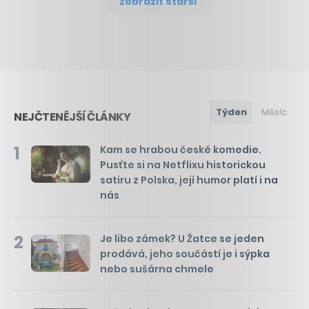
zobrazit starší
Týden
Měsíc
NEJČTENĚJŠÍ ČLÁNKY
1
Kam se hrabou české komedie.
Pusťte si na Netflixu historickou
satiru z Polska, její humor platí i na
nás
2
Je libo zámek? U Žatce se jeden
prodává, jeho součástí je i sýpka
nebo sušárna chmele