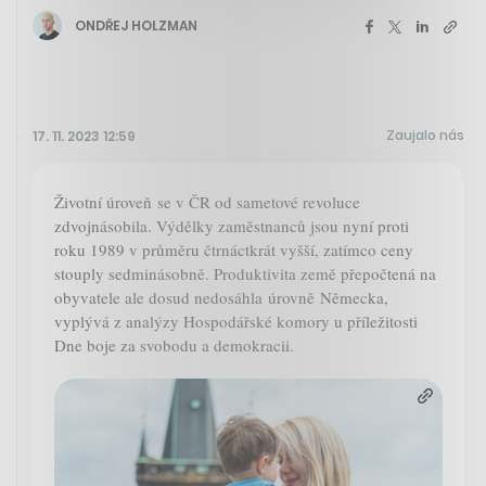
ONDŘEJ HOLZMAN
Zaujalo nás
17. 11. 2023 12:59
Životní úroveň se v ČR od sametové revoluce
zdvojnásobila. Výdělky zaměstnanců jsou nyní proti
roku 1989 v průměru čtrnáctkrát vyšší, zatímco ceny
stouply sedminásobně. Produktivita země přepočtená na
obyvatele ale dosud nedosáhla úrovně Německa,
vyplývá z analýzy Hospodářské komory u příležitosti
Dne boje za svobodu a demokracii.