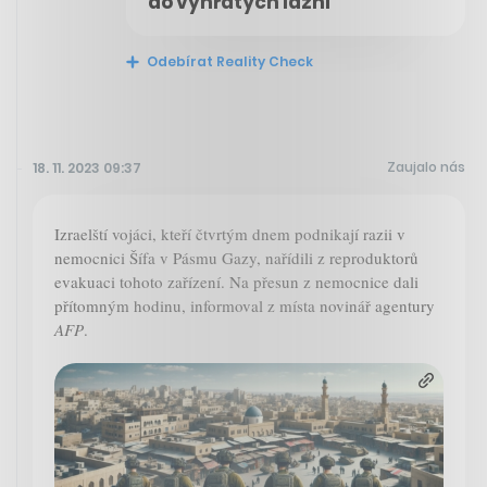
do vyhřátých lázní
Odebírat Reality Check
Zaujalo nás
18. 11. 2023 09:37
Izraelští vojáci, kteří čtvrtým dnem podnikají razii v
nemocnici Šífa v Pásmu Gazy, nařídili z reproduktorů
evakuaci tohoto zařízení. Na přesun z nemocnice dali
přítomným hodinu, informoval z místa novinář agentury
AFP
.