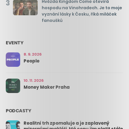
3
Hvězda Kingdom Come otevírá
hospodu na Vinohradech. Je to moje
vyznání lásky k Česku, říká miláček
fanoušků
EVENTY
8. 9. 2026
People
10. 11. 2026
Money Maker Praha
PODCASTY
Realitní trh zpomaluje a je zaplavený
mizernými makléři. Má cenu jim platit stále