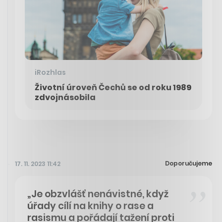
iRozhlas
Životní úroveň Čechů se od roku 1989
zdvojnásobila
Doporučujeme
17. 11. 2023 11:42
„Je obzvlášť nenávistné, když
úřady cílí na knihy o rase a
rasismu a pořádají tažení proti