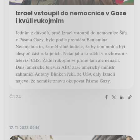
Izrael vstoupil do nemocnice v Gaze
i kvůli rukojmím
Jedním z důvodů, proč Izrael vstoupil do nemocnice Šífa
v Pásmu Gazy, bylo podle premiéra Benjamina
Netanjahua to, že měl silné indicie, že by tam mohla být
alespoň část rukojmích. Netanjahu to sdělil v rozhovoru s
televizí CBS. Žádní rukojmí se přímo tam ale nenašli.
Další americké televizi ABC zase americký ministr
zahraničí Antony Blinken řekl, že USA daly Izraeli
najevo, že nemůže znovu okupovat Pásmo Gazy.
ČT24
17. 11. 2023 09:14