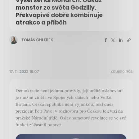
Vyšel seriál Monarch: Odkaz
monster ze světa Godzilly.
Překvapivě dobře kombinuje
atrakce a příběh
TOMÁŠ CHLEBEK
Zaujalo nás
17. 11. 2023 18:07
Demokracie není jednou provždy, její určité oslabování
je možné vidět i ve Spojených státech nebo Velké
Británii, Česká republika není výjimkou, řekl dnes
prezident Petr Pavel v rozhovoru pro Českou televizi na
pražské Národní třídě. Oslav sametové revoluce se ve své
funkci zúčastnil poprvé.