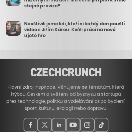
stejné provize?
Navštívili jsme lidi, kteří si každý den pouští
video s Jiřím Károu. Kvůli práci na nové
ujeté hře
Hlavní zdroj inspirace. Věnujeme se tématům, která
hýbou Českem a světem, od byznysu a startupů
přes technologie, politiku a vzdělávání až po bydlení,
sport, kulturu, ekologii nebo dopravu.