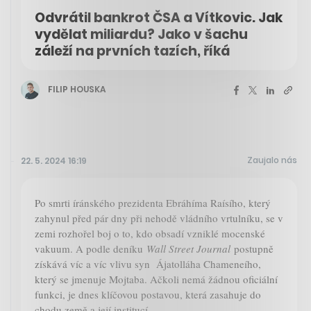
Odvrátil bankrot ČSA a Vítkovic. Jak
vydělat miliardu? Jako v šachu
záleží na prvních tazích, říká
FILIP HOUSKA
Zaujalo nás
22. 5. 2024 16:19
Po smrti íránského prezidenta Ebráhíma Raísího, který
zahynul před pár dny při nehodě vládního vrtulníku, se v
zemi rozhořel boj o to, kdo obsadí vzniklé mocenské
vakuum. A podle deníku
Wall Street Journal
postupně
získává víc a víc vlivu syn Ájatolláha Chameneího,
který se jmenuje Mojtaba. Ačkoli nemá žádnou oficiální
funkci, je dnes klíčovou postavou, která zasahuje do
chodu země a její institucí.