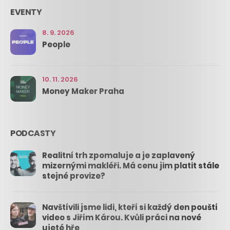
EVENTY
8. 9. 2026
People
10. 11. 2026
Money Maker Praha
PODCASTY
Realitní trh zpomaluje a je zaplavený
mizernými makléři. Má cenu jim platit stále
stejné provize?
Navštívili jsme lidi, kteří si každý den pouští
video s Jiřím Károu. Kvůli práci na nové
ujeté hře