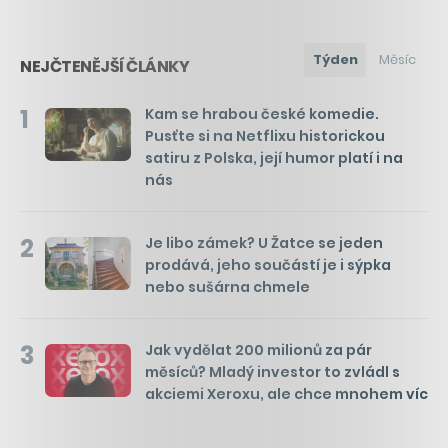
Týden
Měsíc
NEJČTENĚJŠÍ ČLÁNKY
1
Kam se hrabou české komedie.
Pusťte si na Netflixu historickou
satiru z Polska, její humor platí i na
nás
2
Je libo zámek? U Žatce se jeden
prodává, jeho součástí je i sýpka
nebo sušárna chmele
3
Jak vydělat 200 milionů za pár
měsíců? Mladý investor to zvládl s
akciemi Xeroxu, ale chce mnohem víc