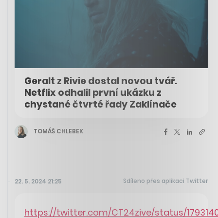
Geralt z Rivie dostal novou tvář.
Netflix odhalil první ukázku z
chystané čtvrté řady Zaklínače
TOMÁŠ CHLEBEK
Sdíleno přes aplikaci Twitter
22. 5. 2024 21:25
https://twitter.com/CT24zive/status/17931