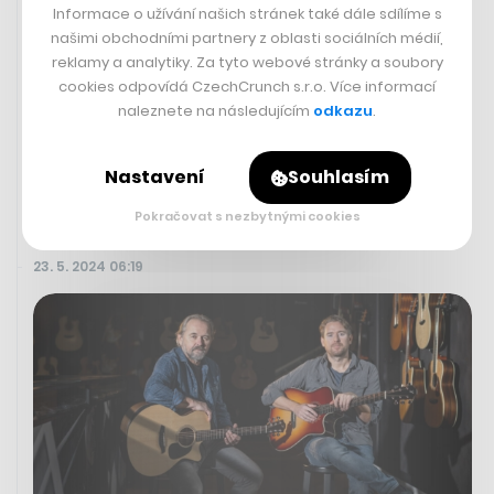
Informace o užívání našich stránek také dále sdílíme s
červnovou valnou hromadu společnosti. Polostátní ČEZ
našimi obchodními partnery z oblasti sociálních médií,
měl v loňském roce čistý zisk zhruba 29,6 miliardy
reklamy a analytiky. Za tyto webové stránky a soubory
korun.
cookies odpovídá CzechCrunch s.r.o. Více informací
Zobrazit více
naleznete na následujícím
odkazu
.
ČTK
Nastavení
Souhlasím
Pokračovat s nezbytnými cookies
23. 5. 2024 06:19