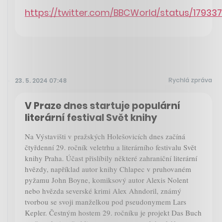
https://twitter.com/BBCWorld/status/1793
Rychlá zpráva
23. 5. 2024 07:48
V Praze dnes startuje populární
literární festival Svět knihy
Na Výstavišti v pražských Holešovicích dnes začíná
čtyřdenní 29. ročník veletrhu a literárního festivalu Svět
knihy Praha. Účast přislíbily některé zahraniční literární
hvězdy, například autor knihy Chlapec v pruhovaném
pyžamu John Boyne, komiksový autor Alexis Nolent
nebo hvězda severské krimi Alex Ahndoril, známý
tvorbou se svoji manželkou pod pseudonymem Lars
Kepler. Čestným hostem 29. ročníku je projekt Das Buch