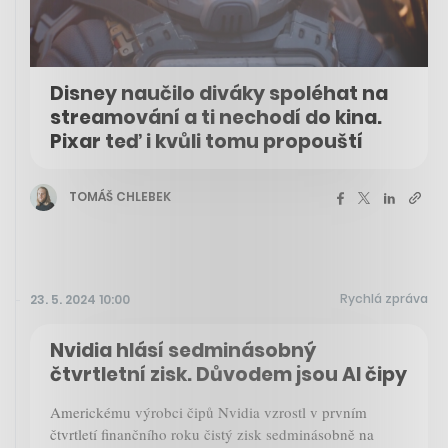
Disney naučilo diváky spoléhat na
streamování a ti nechodí do kina.
Pixar teď i kvůli tomu propouští
TOMÁŠ CHLEBEK
Rychlá zpráva
23. 5. 2024 10:00
Nvidia hlásí sedminásobný
čtvrtletní zisk. Důvodem jsou AI čipy
Americkému výrobci čipů Nvidia vzrostl v prvním
čtvrtletí finančního roku čistý zisk sedminásobně na