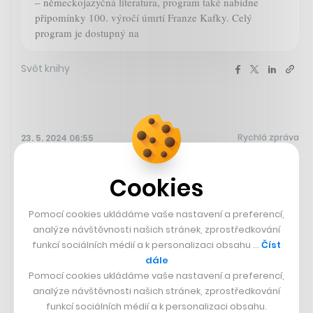
– německojazyčná literatura, program také nabídne
připomínky 100. výročí úmrtí Franze Kafky. Celý
program je dostupný na
Svět knihy
Rychlá zpráva
23. 5. 2024 06:55
Představenstvo ČEZ si loni celkově
Cookies
vydělalo 135 milionů korun, šéf
Beneš 35 milionů
Pomocí cookies ukládáme vaše nastavení a preferencí,
analýze návštěvnosti našich stránek, zprostředkování
Sedm členů představenstva energetické společnosti ČEZ
funkcí sociálních médií a k personalizaci obsahu …
Číst
mělo v loňském roce celkový příjem stejný jako v roce
dále
2022. Celkem si přišli na téměř 135 milionů korun.
Pomocí cookies ukládáme vaše nastavení a preferencí,
Nejvíc dostal šéf představenstva a generální ředitel
analýze návštěvnosti našich stránek, zprostředkování
Daniel Beneš, který měl nárok na skoro 35 milionů
funkcí sociálních médií a k personalizaci obsahu.
korun. Vyplývá to z dnes zveřejněné pozvánky na