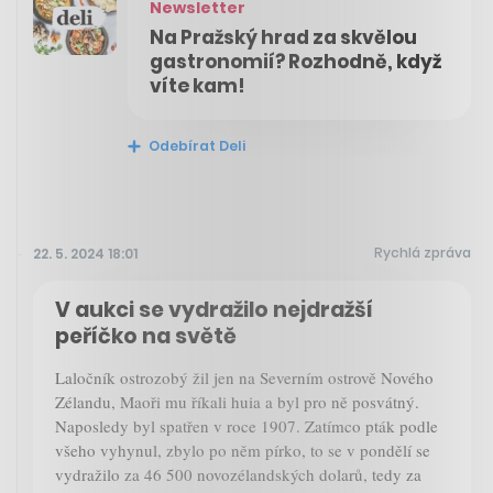
Newsletter
Na Pražský hrad za skvělou
gastronomií? Rozhodně, když
víte kam!
Odebírat Deli
Rychlá zpráva
22. 5. 2024 18:01
V aukci se vydražilo nejdražší
peříčko na světě
Laločník ostrozobý žil jen na Severním ostrově Nového
Zélandu, Maoři mu říkali huia a byl pro ně posvátný.
Naposledy byl spatřen v roce 1907. Zatímco pták podle
všeho vyhynul, zbylo po něm pírko, to se v pondělí se
vydražilo za 46 500 novozélandských dolarů, tedy za