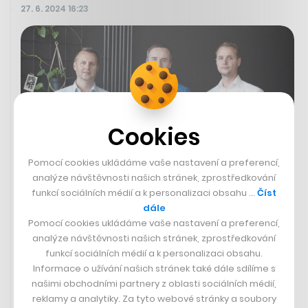
27. 6. 2024 16:23
Cookies
Pomocí cookies ukládáme vaše nastavení a preferencí,
analýze návštěvnosti našich stránek, zprostředkování
funkcí sociálních médií a k personalizaci obsahu …
Číst
dále
Brněnští Purple Ventures rozbíhají
Pomocí cookies ukládáme vaše nastavení a preferencí,
druhý fond, třem startupům poslali
analýze návštěvnosti našich stránek, zprostředkování
desítky milionů korun
funkcí sociálních médií a k personalizaci obsahu.
Informace o užívání našich stránek také dále sdílíme s
PETER BREJČÁK
našimi obchodními partnery z oblasti sociálních médií,
reklamy a analytiky. Za tyto webové stránky a soubory