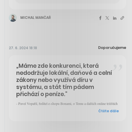
MICHAL MANČAŘ
Doporučujeme
27. 6. 2024 18:18
„Máme zde konkurenci, která
nedodržuje lokální, daňové a celní
zákony nebo využívá díru v
systému, a stát tím pádem
přichází o peníze.“
- Pavel Vopařil, ředitel e-shopu Bonami, o Temu a dalších online tržištích
Čtěte dále