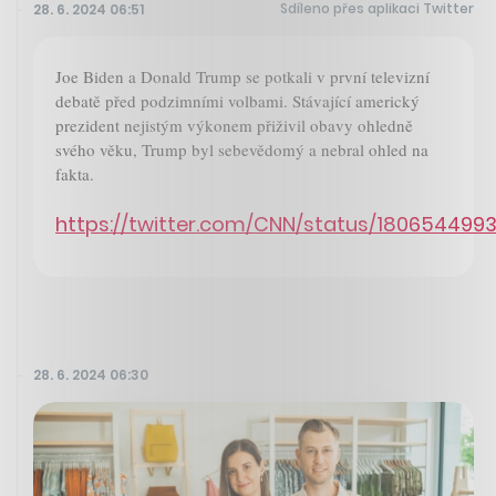
Sdíleno přes aplikaci Twitter
28. 6. 2024 06:51
Joe Biden a Donald Trump se potkali v první televizní
debatě před podzimními volbami. Stávající americký
prezident nejistým výkonem přiživil obavy ohledně
svého věku, Trump byl sebevědomý a nebral ohled na
fakta.
https://twitter.com/CNN/status/180654499
28. 6. 2024 06:30