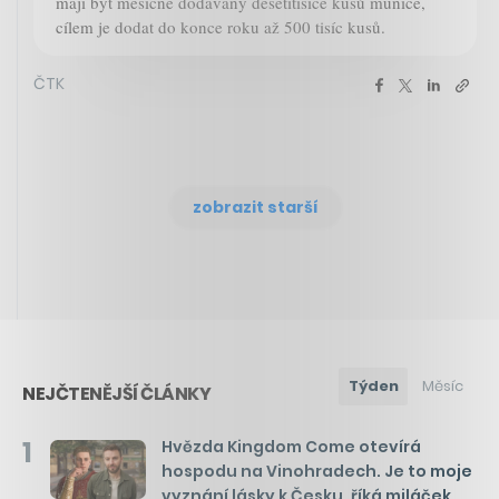
mají být měsíčně dodávány desetitisíce kusů munice,
cílem je dodat do konce roku až 500 tisíc kusů.
ČTK
zobrazit starší
Týden
Měsíc
NEJČTENĚJŠÍ ČLÁNKY
1
Hvězda Kingdom Come otevírá
hospodu na Vinohradech. Je to moje
vyznání lásky k Česku, říká miláček