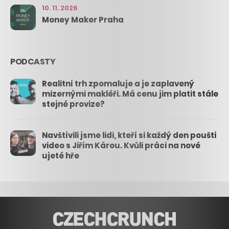
10. 11. 2026
Money Maker Praha
PODCASTY
Realitní trh zpomaluje a je zaplavený
mizernými makléři. Má cenu jim platit stále
stejné provize?
Navštívili jsme lidi, kteří si každý den pouští
video s Jiřím Károu. Kvůli práci na nové
ujeté hře