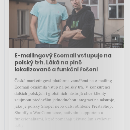
E-mailingový Ecomail vstupuje na
polský trh. Láká na plně
lokalizované a funkční řešení
Česká marketingová platforma zaměřená na e-mailing
Ecomail oznámila vstup na polský trh. V konkurenci
dalších polských i globálních nástrojů chce klienty
zaujmout především jednoduchou integrací na nástroje,
jako je polský Shoper nebo další oblíbené PrestaShop,
Shopify a WooCommerce, nativním supportem a
funkcionalitami, které pomáhají uživatelům zvyšovat
tržby.