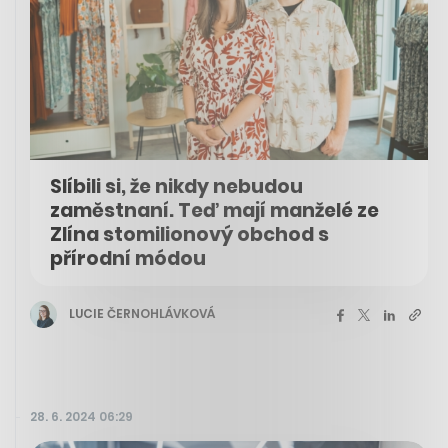
Slíbili si, že nikdy nebudou
zaměstnaní. Teď mají manželé ze
Zlína stomilionový obchod s
přírodní módou
LUCIE ČERNOHLÁVKOVÁ
28. 6. 2024 06:29