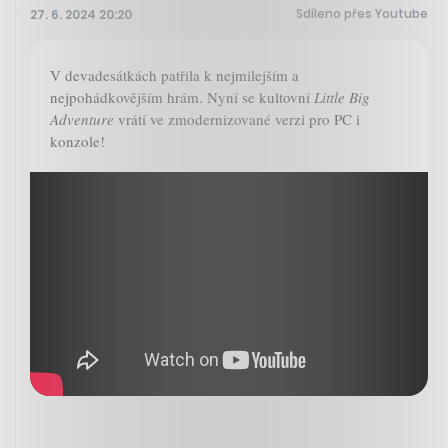
Sdíleno přes Youtube
27. 6. 2024 20:20
V devadesátkách patřila k nejmilejším a
nejpohádkovějším hrám. Nyní se kultovní
Little Big
Adventure
vrátí ve zmodernizované verzi pro PC i
konzole!