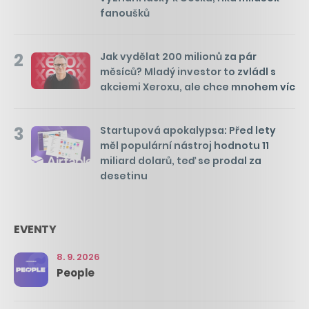
fanoušků
2
Jak vydělat 200 milionů za pár
měsíců? Mladý investor to zvládl s
akciemi Xeroxu, ale chce mnohem víc
3
Startupová apokalypsa: Před lety
měl populární nástroj hodnotu 11
miliard dolarů, teď se prodal za
desetinu
EVENTY
8. 9. 2026
People