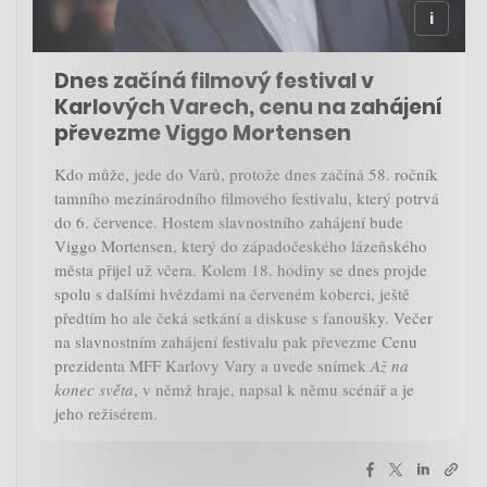
Dnes začíná filmový festival v
Karlových Varech, cenu na zahájení
převezme Viggo Mortensen
Kdo může, jede do Varů, protože dnes začíná 58. ročník
tamního mezinárodního filmového festivalu, který potrvá
do 6. července. Hostem slavnostního zahájení bude
Viggo Mortensen, který do západočeského lázeňského
města přijel už včera. Kolem 18. hodiny se dnes projde
spolu s dalšími hvězdami na červeném koberci, ještě
předtím ho ale čeká setkání a diskuse s fanoušky. Večer
na slavnostním zahájení festivalu pak převezme Cenu
prezidenta MFF Karlovy Vary a uvede snímek
Až na
konec světa
, v němž hraje, napsal k němu scénář a je
jeho režisérem.