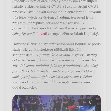
Studentský tým eForce složený především ze zástupců
Fakulty elektrotechnické ČVUT a Fakulty strojní ČVUT
představil svou novou autonomní elektroformuli. Závodní
vůz letos vyjede ke čtyřem závodům, ten první je na
programu už v půlce července v Rakousku.
„V
porovnání s loňskou elektroformulí jsme vůz prakticky
celý přestavěli,“
uvedl
zástupce eForce Jakub Kaplický.
Dovednosti řídicího systému autonomní formule se podle
studentských konstruktérů přibližují lidským
schopnostem.
„V prvním kole závodu si systém zmapuje
celou trať a na základě získaných dat vypočítá ideální
závodní stopu, podobně jako by ji naplánoval skutečný
pilot. Následně formule vyhodnocuje, jakou rychlostí
může jet v jednotlivých úsecích a jak se má v těchto
úsecích chovat, aby dosáhla co nejlepšího výkonu,“
dodal Kaplický.
1
/ 5