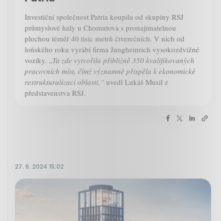
Investiční společnost Patria koupila od skupiny RSJ
průmyslové haly u Chomutova s pronajímatelnou
plochou téměř 40 tisíc metrů čtverečních. V nich od
loňského roku vyrábí firma Jungheinrich vysokozdvižné
vozíky.
„Ta zde vytvořila přibližně 350 kvalifikovaných
pracovních míst, čímž významně přispěla k ekonomické
restrukturalizaci oblasti,“
uvedl Lukáš Musil z
představenstva RSJ.
27. 6. 2024 15:02