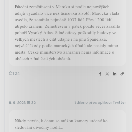
Páteční zemětřesení v Maroku si podle nejnovějších
údajů vyžádalo více než tisícovku životů. Marocká vláda
uvedla, že zemřelo nejméně 1037 lidí. Přes 1200 lidí
utrpělo zranění. Zemětřesení v pátek pozdě večer zasáhlo
pohoří Vysoký Atlas. Silné otřesy poškodily budovy ve
velkých městech a cítit údajně i na jihu Španělska,
největší škody podle marockých úřadů ale nastaly mimo
města. České ministerstvo zahraničí nemá informace o
obětech z řad českých občanů.
ČT24
Sdíleno přes aplikaci Twitter
9. 9. 2023 15:32
Nikdy nevíte, k čemu se můžou kamery určené ke
sledování divočiny hodit...