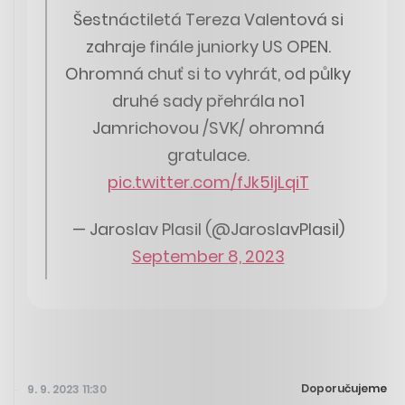
Šestnáctiletá Tereza Valentová si
zahraje finále juniorky US OPEN.
Ohromná chuť si to vyhrát, od půlky
druhé sady přehrála no1
Jamrichovou /SVK/ ohromná
gratulace.
pic.twitter.com/fJk5ljLqiT
— Jaroslav Plasil (@JaroslavPlasil)
September 8, 2023
Doporučujeme
9. 9. 2023 11:30