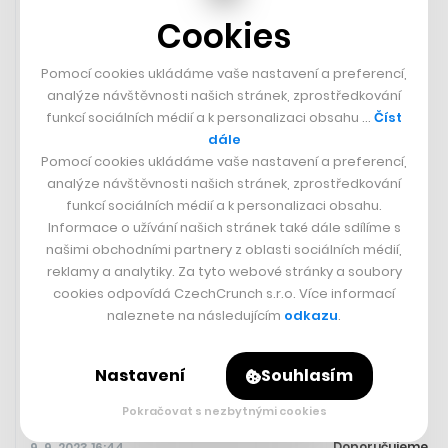
Cookies
Pomocí cookies ukládáme vaše nastavení a preferencí,
analýze návštěvnosti našich stránek, zprostředkování
funkcí sociálních médií a k personalizaci obsahu …
Číst
dále
Pomocí cookies ukládáme vaše nastavení a preferencí,
analýze návštěvnosti našich stránek, zprostředkování
funkcí sociálních médií a k personalizaci obsahu.
Informace o užívání našich stránek také dále sdílíme s
Marihuana, cider a města, jež mají
našimi obchodními partnery z oblasti sociálních médií,
přes nejasné zítřky co nabídnout.
reklamy a analytiky. Za tyto webové stránky a soubory
Vítejte na newyorském venkově
cookies odpovídá CzechCrunch s.r.o. Více informací
naleznete na následujícím
odkazu
.
JIŘÍ BLATNÝ
Nastavení
Souhlasím
Pokračovat s nezbytnými cookies
Doporučujeme
9. 9. 2023 16:44