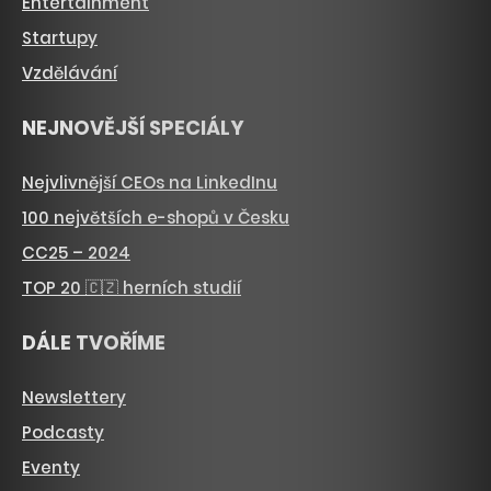
Entertainment
Startupy
Vzdělávání
NEJNOVĚJŠÍ SPECIÁLY
Nejvlivnější CEOs na LinkedInu
100 největších e-shopů v Česku
CC25 – 2024
TOP 20 🇨🇿 herních studií
DÁLE TVOŘÍME
Newslettery
Podcasty
Eventy