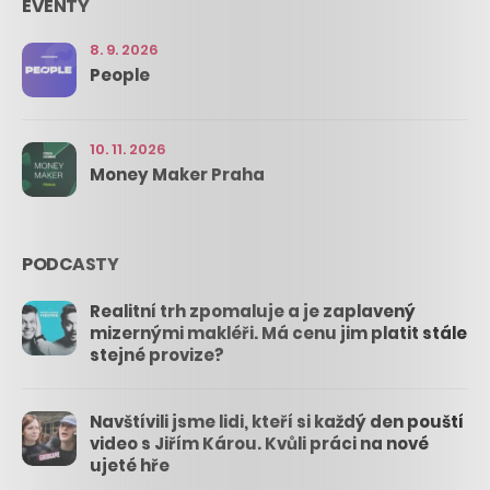
EVENTY
8. 9. 2026
People
10. 11. 2026
Money Maker Praha
PODCASTY
Realitní trh zpomaluje a je zaplavený
mizernými makléři. Má cenu jim platit stále
stejné provize?
Navštívili jsme lidi, kteří si každý den pouští
video s Jiřím Károu. Kvůli práci na nové
ujeté hře