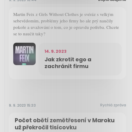
Martin Feix z Girls Without Clothes je svéráz s velkým
sebevědomím, problémy jeho firmy ho ale prý naučily
pokoře a uvažování o tom, co je opravdu potřeba. Chcete
se to naučit taky?
14. 9. 2023
Jak zkrotit ego a
zachránit firmu
Rychlá zpráva
9. 9. 2023 15:33
Počet obětí zemětřesení v Maroku
už překročil tisícovku