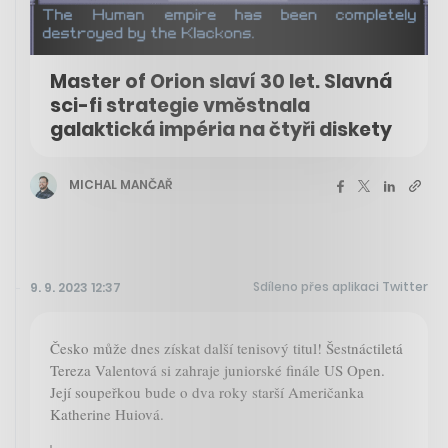
Master of Orion slaví 30 let. Slavná
sci-fi strategie vměstnala
galaktická impéria na čtyři diskety
MICHAL MANČAŘ
Sdíleno přes aplikaci Twitter
9. 9. 2023 12:37
Česko může dnes získat další tenisový titul! Šestnáctiletá
Tereza Valentová si zahraje juniorské finále US Open.
Její soupeřkou bude o dva roky starší Američanka
Katherine Huiová.