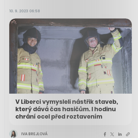
10. 9. 2023 06:58
V Liberci vymysleli nástřik staveb,
který dává čas hasičům. I hodinu
chrání ocel před roztavením
IVA BREJLOVÁ