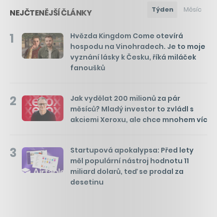
Týden
Měsíc
NEJČTENĚJŠÍ ČLÁNKY
1
Hvězda Kingdom Come otevírá
hospodu na Vinohradech. Je to moje
vyznání lásky k Česku, říká miláček
fanoušků
2
Jak vydělat 200 milionů za pár
měsíců? Mladý investor to zvládl s
akciemi Xeroxu, ale chce mnohem víc
3
Startupová apokalypsa: Před lety
měl populární nástroj hodnotu 11
miliard dolarů, teď se prodal za
desetinu