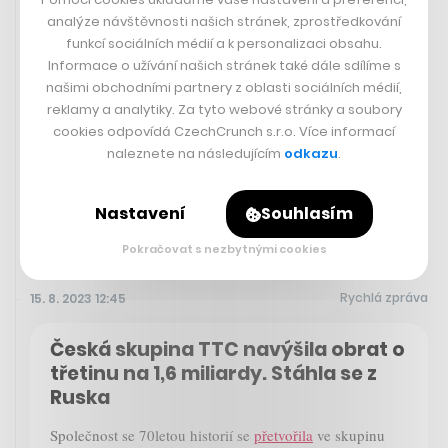
analýze návštěvnosti našich stránek, zprostředkování
funkcí sociálních médií a k personalizaci obsahu.
Informace o užívání našich stránek také dále sdílíme s
našimi obchodními partnery z oblasti sociálních médií,
Pozorování goril, safari i
reklamy a analytiky. Za tyto webové stránky a soubory
nejkrásnější pláže. Víme, kam
cookies odpovídá CzechCrunch s.r.o. Více informací
vyrazit na dovolenou pro náročné
naleznete na následujícím
odkazu
.
SÁRA GOLDBERGEROVÁ
Nastavení
Souhlasím
Pokračovat s nezbytnými cookies
Rychlá zpráva
15. 8. 2023 12:45
Česká skupina TTC navýšila obrat o
třetinu na 1,6 miliardy. Stáhla se z
Ruska
Společnost se 70letou historií se
přetvořila
ve skupinu