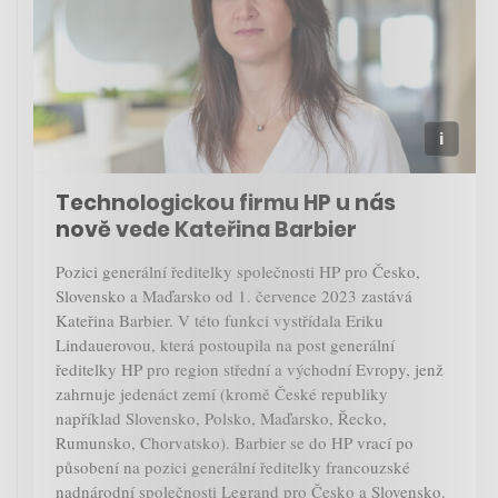
Technologickou firmu HP u nás
nově vede Kateřina Barbier
Pozici generální ředitelky společnosti HP pro Česko,
Slovensko a Maďarsko od 1. července 2023 zastává
Kateřina Barbier. V této funkci vystřídala Eriku
Lindauerovou, která postoupila na post generální
ředitelky HP pro region střední a východní Evropy, jenž
zahrnuje jedenáct zemí (kromě České republiky
například Slovensko, Polsko, Maďarsko, Řecko,
Rumunsko, Chorvatsko). Barbier se do HP vrací po
působení na pozici generální ředitelky francouzské
nadnárodní společnosti Legrand pro Česko a Slovensko.