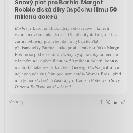
Snový plat pro Barbie. Margot
Robbie získá díky úspěchu filmu 50
milionů dolarů
Barbie
je kasovní trhák, který celosvětově v kinech
vybral na vstupenkách už 1,18 miliardy dolarů, a tak je
čas na odměny pro jeho hlavní hybatele. Plat
představitelky Barbie a také producentky snímku Margot
Robbie se podle serveru
Variety
vyšplhá díky odměnám
vázaným na úspěch filmu na 50 milionů dolarů, bonusy
má dostat také režisérka Greta Gerwig.
Barbie
je druhým
nejlépe vydělávajícím počinem studia Warner Bros., před
ním je jen závěrečná část ságy o Harrym Potterovi
Harry
Potter a Relikvie smrti – část 2
.
Variety