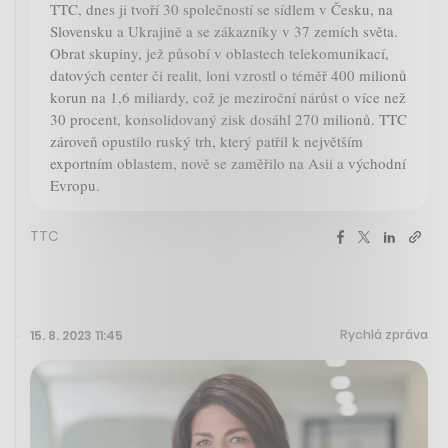
TTC, dnes ji tvoří 30 společností se sídlem v Česku, na
Slovensku a Ukrajině a se zákazníky v 37 zemích světa.
Obrat skupiny, jež působí v oblastech telekomunikací,
datových center či realit, loni vzrostl o téměř 400 milionů
korun na 1,6 miliardy, což je meziroční nárůst o více než
30 procent, konsolidovaný zisk dosáhl 270 milionů. TTC
zároveň opustilo ruský trh, který patřil k největším
exportním oblastem, nově se zaměřilo na Asii a východní
Evropu.
TTC
Rychlá zpráva
15. 8. 2023 11:45