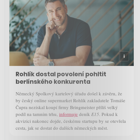
Rohlík dostal povolení pohltit
berlínského konkurenta
Německý Spolkový kartelový úřadu došel k závěru, že
by český online supermarket Rohlík zakladatele Tomáše
Čupra nezískal koupí firmy Bringmeister příliš velký
podíl na tamním trhu,
informuje
deník
E15
. Pokud k
akvizici nakonec dojde, českému startupu by se otevřela
cesta, jak se dostat do dalších německých měst.