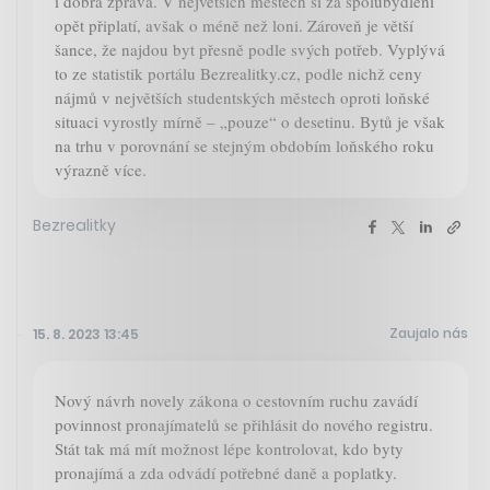
i dobrá zpráva. V největších městech si za spolubydlení
opět připlatí, avšak o méně než loni. Zároveň je větší
šance, že najdou byt přesně podle svých potřeb. Vyplývá
to ze statistik portálu Bezrealitky.cz, podle nichž ceny
nájmů v největších studentských městech oproti loňské
situaci vyrostly mírně – „pouze“ o desetinu. Bytů je však
na trhu v porovnání se stejným obdobím loňského roku
výrazně více.
Bezrealitky
Zaujalo nás
15. 8. 2023 13:45
Nový návrh novely zákona o cestovním ruchu zavádí
povinnost pronajímatelů se přihlásit do nového registru.
Stát tak má mít možnost lépe kontrolovat, kdo byty
pronajímá a zda odvádí potřebné daně a poplatky.