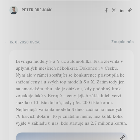
PETER BREJČÁK
Zaujalo nás
15. 8. 2023 09:58
Levnější modely 3 a Y už automobilka Tesla zlevnila v
uplynulých měsících několikrát. Dokonce i v Česku.
Nyní ale v rámci zostřující se konkurence přistoupila ke
snížení ceny i u svých top modelů S a X. Zatím tedy jen
na americkém trhu, ale je otázkou, kdy podobný krok
zopakuje také v Evropě – ceny jejich základních verzí
srazila o 10 tisíc dolarů, tedy přes 200 tisíc korun.
Nejlevnější varianta modelu S dnes začíná na necelých
79 tisících dolarů. To je znatelně méně, než kolik kolik
vyjde v základu u nás, kde startuje na 2,7 milionu korun.