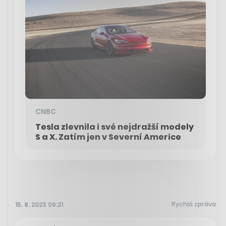
CNBC
Tesla zlevnila i své nejdražší modely
S a X. Zatím jen v Severní Americe
Rychlá zpráva
15. 8. 2023 09:21