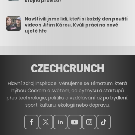
stejné provize?
Navštívili jsme lidi, kteří si každý den pouští
video s Jiřím Károu. Kvůli práci na nové
ujeté hře
Hlavní zdroj inspirace. Věnujeme se tématům, která
hýbou Českem a světem, od byznysu a startupů
přes technologie, politiku a vzdělávání až po bydlení,
sport, kulturu, ekologii nebo dopravu.