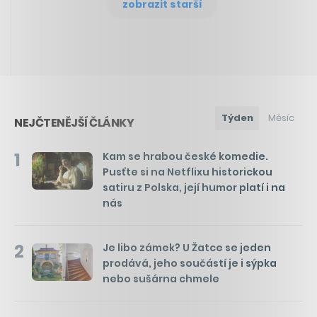
zobrazit starší
Týden
Měsíc
NEJČTENĚJŠÍ ČLÁNKY
1
Kam se hrabou české komedie.
Pusťte si na Netflixu historickou
satiru z Polska, její humor platí i na
nás
2
Je libo zámek? U Žatce se jeden
prodává, jeho součástí je i sýpka
nebo sušárna chmele