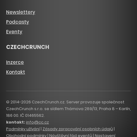
Newslettery
Podcasty
Eventy
CZECHCRUNCH
Inzerce
Kontakt
© 2014-2026 CzechCrunch.cz. Server provozuje společnost
CzechCrunch s.r.o. se sídlem Thámova 289/13, Praha 8 – Karlín,
186 00. IČ 01465562.
kontakt:
info@cc.cz
Podmínky užívání
|
Zásady zpracování osobních údajů
|
Obchodní podmínky
|
Návštěvní řád eventů
|
Nastavení