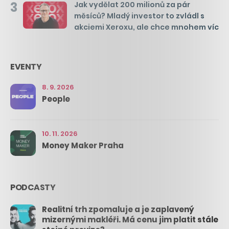
3
Jak vydělat 200 milionů za pár
měsíců? Mladý investor to zvládl s
akciemi Xeroxu, ale chce mnohem víc
EVENTY
8. 9. 2026
People
10. 11. 2026
Money Maker Praha
PODCASTY
Realitní trh zpomaluje a je zaplavený
mizernými makléři. Má cenu jim platit stále