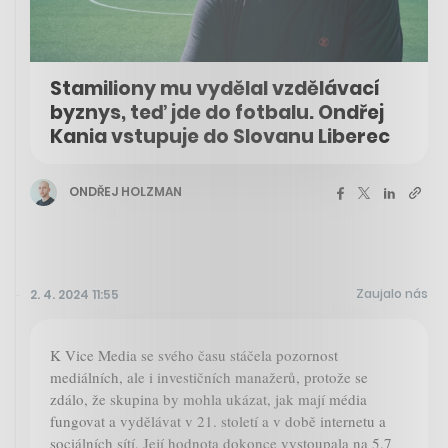
Stamiliony mu vydělal vzdělávací
byznys, teď jde do fotbalu. Ondřej
Kania vstupuje do Slovanu Liberec
ONDŘEJ HOLZMAN
Zaujalo nás
2. 4. 2024 11:55
K Vice Media se svého času stáčela pozornost
mediálních, ale i investičních manažerů, protože se
zdálo, že skupina by mohla ukázat, jak mají média
fungovat a vydělávat v 21. století a v době internetu a
sociálních sítí. Její hodnota dokonce vystoupala na 5,7