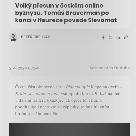
Velký přesun v českém online
byznysu. Tomáš Braverman po
konci v Heurece povede Slevomat
PETER BREJČÁK
Sdíleno přes Youtube
2. 4. 2024 08:54
Čtvrtá část obnovené série
Planeta opic
klepe na dveře –
Království planeta opic
vstoupí do kin už 9. května, teď
v dalším traileru ukazuje, jak opice loví lidi, a
poodhaluje i něco víc ze zápletky, jejímž hlavním
hrdinou je šimpanz Noa.