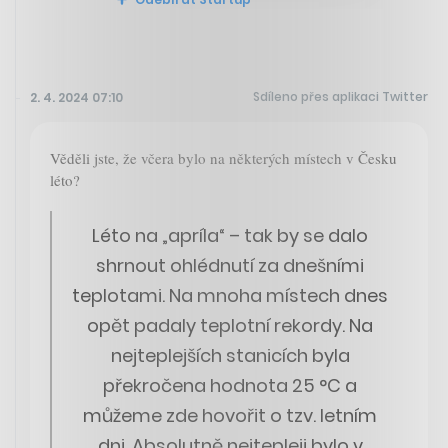
Sdíleno přes aplikaci Twitter
2. 4. 2024 07:10
Věděli jste, že včera bylo na některých místech v Česku
léto?
Léto na „apríla“ – tak by se dalo
shrnout ohlédnutí za dnešními
teplotami. Na mnoha místech dnes
opět padaly teplotní rekordy. Na
nejteplejších stanicích byla
překročena hodnota 25 °C a
můžeme zde hovořit o tzv. letním
dni. Absolutně nejtepleji bylo v