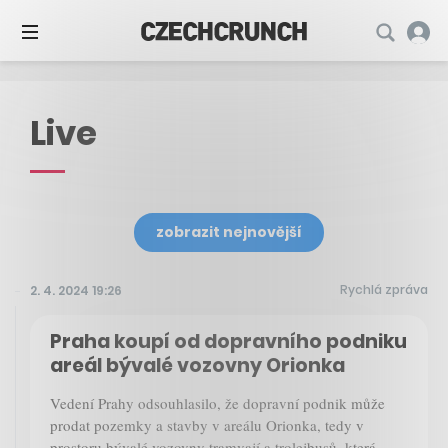
Live
zobrazit nejnovější
Rychlá zpráva
2. 4. 2024 19:26
Praha koupí od dopravního podniku
areál bývalé vozovny Orionka
Vedení Prahy odsouhlasilo, že dopravní podnik může
prodat pozemky a stavby v areálu Orionka, tedy v
prostoru bývalé vozovny tramvají a trolejbusů, která