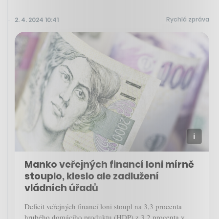
Rychlá zpráva
2. 4. 2024 10:41
Manko veřejných financí loni mírně
stouplo, kleslo ale zadlužení
vládních úřadů
Deficit veřejných financí loni stoupl na 3,3 procenta
hrubého domácího produktu (HDP) z 3,2 procenta v