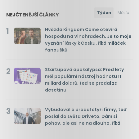
Týden
Měsíc
NEJČTENĚJŠÍ ČLÁNKY
1
Hvězda Kingdom Come otevírá
hospodu na Vinohradech. Je to moje
vyznání lásky k Česku, říká miláček
fanoušků
2
Startupová apokalypsa: Před lety
měl populární nástroj hodnotu 11
miliard dolarů, teď se prodal za
desetinu
3
Vybudoval a prodal čtyři firmy, teď
poslal do světa Driveto. Dám si
pohov, ale asi ne na dlouho, říká