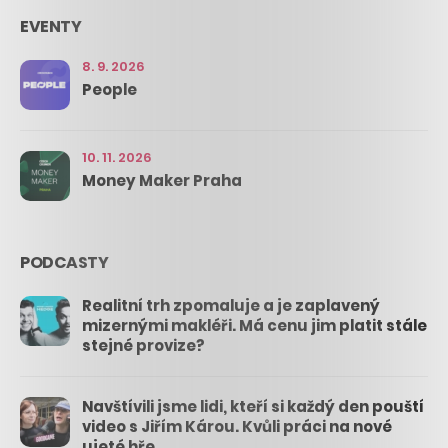
EVENTY
8. 9. 2026
People
10. 11. 2026
Money Maker Praha
PODCASTY
Realitní trh zpomaluje a je zaplavený
mizernými makléři. Má cenu jim platit stále
stejné provize?
Navštívili jsme lidi, kteří si každý den pouští
video s Jiřím Károu. Kvůli práci na nové
ujeté hře