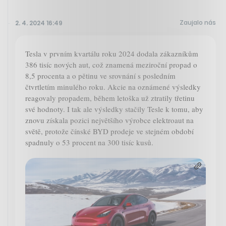
Zaujalo nás
2. 4. 2024 16:49
Tesla v prvním kvartálu roku 2024 dodala zákazníkům
386 tisíc nových aut, což znamená meziroční propad o
8,5 procenta a o pětinu ve srovnání s posledním
čtvrtletím minulého roku. Akcie na oznámené výsledky
reagovaly propadem, během letoška už ztratily třetinu
své hodnoty. I tak ale výsledky stačily Tesle k tomu, aby
znovu získala pozici největšího výrobce elektroaut na
světě, protože čínské BYD prodeje ve stejném období
spadnuly o 53 procent na 300 tisíc kusů.