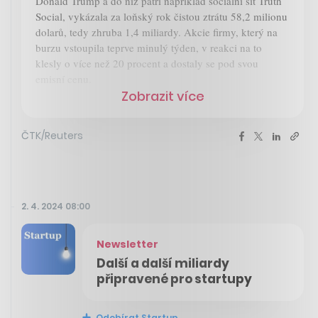
Donald Trump a do níž patří například sociální síť Truth
Social, vykázala za loňský rok čistou ztrátu 58,2 milionu
dolarů, tedy zhruba 1,4 miliardy. Akcie firmy, který na
burzu vstoupila teprve minulý týden, v reakci na to
klesly o více než 20 procent a dostaly se pod svou
emisní cenu.
Zobrazit více
ČTK/Reuters
2. 4. 2024 08:00
Newsletter
Další a další miliardy
připravené pro startupy
Odebírat Startup