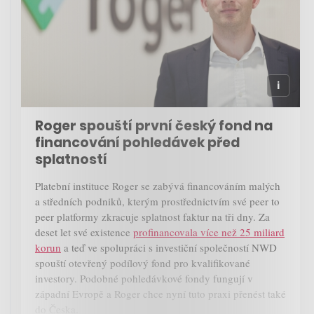
Roger spouští první český fond na
financování pohledávek před
splatností
Platební instituce Roger se zabývá financováním malých
a středních podniků, kterým prostřednictvím své peer to
peer platformy zkracuje splatnost faktur na tři dny. Za
deset let své existence
profinancovala více než 25 miliard
korun
a teď ve spolupráci s investiční společností NWD
spouští otevřený podílový fond pro kvalifikované
investory. Podobné pohledávkové fondy fungují v
západní Evropě a Roger chce nyní tuto praxi přenést také
do Česka.