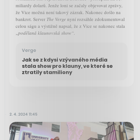
miliardy dolarů. Jenže loni se začaly objevovat zprávy,
že Vice možná není takový zázrak. Nakonec došlo na
bankrot. Server
The Verge
nyní rozsáhle zdokumentoval
celou ságu a výstižně napsal, že z Vice se nakonec stala
„podělaná klaunovská show“
.
Verge
Jak se z kdysi vzývaného média
stala show pro klauny, ve které se
ztratily stamiliony
2. 4. 2024 11:45