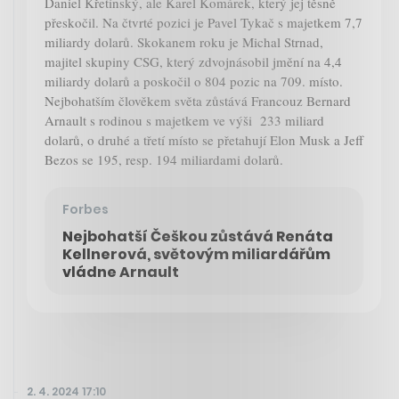
Daniel Křetínský, ale Karel Komárek, který jej těsně
přeskočil. Na čtvrté pozici je Pavel Tykač s majetkem 7,7
miliardy dolarů. Skokanem roku je Michal Strnad,
majitel skupiny CSG, který zdvojnásobil jmění na 4,4
miliardy dolarů a poskočil o 804 pozic na 709. místo.
Nejbohatším člověkem světa zůstává Francouz Bernard
Arnault s rodinou s majetkem ve výši 233 miliard
dolarů, o druhé a třetí místo se přetahují Elon Musk a Jeff
Bezos se 195, resp. 194 miliardami dolarů.
Forbes
Nejbohatší Češkou zůstává Renáta
Kellnerová, světovým miliardářům
vládne Arnault
2. 4. 2024 17:10