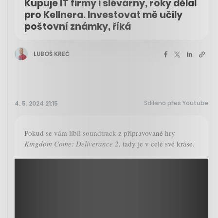
Kupuje IT firmy i slévárny, roky dělal
pro Kellnera. Investovat mě učily
poštovní známky, říká
LUBOŠ KREČ
Sdíleno přes Youtube
4. 5. 2024 21:15
Pokud se vám líbil soundtrack z připravované hry
Kingdom Come: Deliverance 2
, tady je v celé své kráse.