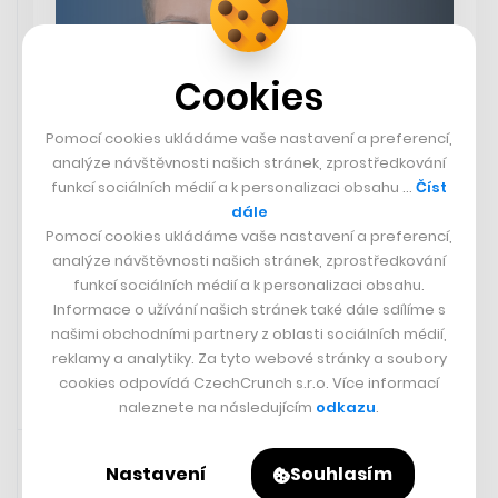
Cookies
Pomocí cookies ukládáme vaše nastavení a preferencí,
analýze návštěvnosti našich stránek, zprostředkování
funkcí sociálních médií a k personalizaci obsahu …
Číst
Seznam Zprávy
dále
Křetínský jede na vítězné vlně. Z
Pomocí cookies ukládáme vaše nastavení a preferencí,
Česka vybudoval miliardové
analýze návštěvnosti našich stránek, zprostředkování
impérium
funkcí sociálních médií a k personalizaci obsahu.
Informace o užívání našich stránek také dále sdílíme s
našimi obchodními partnery z oblasti sociálních médií,
reklamy a analytiky. Za tyto webové stránky a soubory
cookies odpovídá CzechCrunch s.r.o. Více informací
naleznete na následujícím
odkazu
.
4. 5. 2024 11:42
Nastavení
Souhlasím