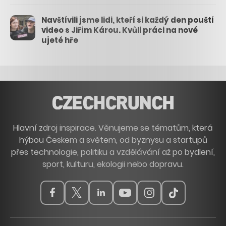
Navštívili jsme lidi, kteří si každý den pouští
video s Jiřím Károu. Kvůli práci na nové
ujeté hře
Hlavní zdroj inspirace. Věnujeme se tématům, která
hýbou Českem a světem, od byznysu a startupů
přes technologie, politiku a vzdělávání až po bydlení,
sport, kulturu, ekologii nebo dopravu.