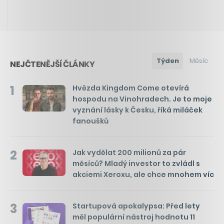
Týden
Měsíc
NEJČTENĚJŠÍ ČLÁNKY
1
Hvězda Kingdom Come otevírá
hospodu na Vinohradech. Je to moje
vyznání lásky k Česku, říká miláček
fanoušků
2
Jak vydělat 200 milionů za pár
měsíců? Mladý investor to zvládl s
akciemi Xeroxu, ale chce mnohem víc
3
Startupová apokalypsa: Před lety
měl populární nástroj hodnotu 11