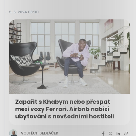
5. 5. 2024 08:30
Zapařit s Khabym nebo přespat
mezi vozy Ferrari. Airbnb nabízí
ubytování s nevšedními hostiteli
VOJTĚCH SEDLÁČEK