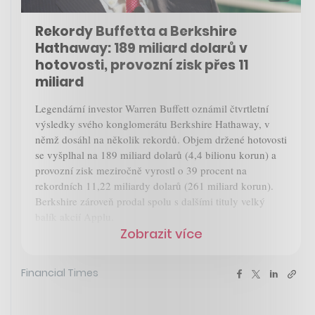
Rekordy Buffetta a Berkshire
Hathaway: 189 miliard dolarů v
hotovosti, provozní zisk přes 11
miliard
Legendární investor Warren Buffett oznámil čtvrtletní
výsledky svého konglomerátu Berkshire Hathaway, v
němž dosáhl na několik rekordů. Objem držené hotovosti
se vyšplhal na 189 miliard dolarů (4,4 bilionu korun) a
provozní zisk meziročně vyrostl o 39 procent na
rekordních 11,22 miliardy dolarů (261 miliard korun).
Berkshire zároveň prodal spolu s dalšími tituly velký
balík akcií Applu.
Zobrazit více
Financial Times