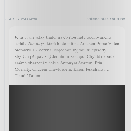
Sdíleno přes Youtube
4. 5. 2024 09:28
Je tu první velký trailer na čtvrtou řadu oceňovaného
seriálu
The Boys
, která bude mít na Amazon Prime Video
premiéru 13. června. Najednou vyjdou tři epizody,
zbylých pět pak v týdenním rozestupu. Chybět nebude
známé obsazení v čele s Antonym Starrem, Erin
Moriarty, Chacem Crawfordem, Karen Fukuharou a
Claudií Doumit.