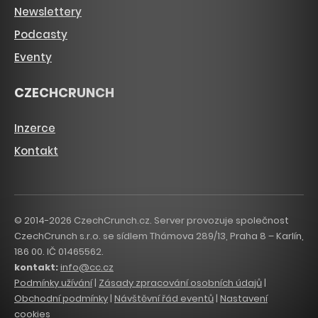
Newslettery
Podcasty
Eventy
CZECHCRUNCH
Inzerce
Kontakt
© 2014-2026 CzechCrunch.cz. Server provozuje společnost
CzechCrunch s.r.o. se sídlem Thámova 289/13, Praha 8 – Karlín,
186 00. IČ 01465562.
kontakt:
info@cc.cz
Podmínky užívání
|
Zásady zpracování osobních údajů
|
Obchodní podmínky
|
Návštěvní řád eventů
|
Nastavení
cookies