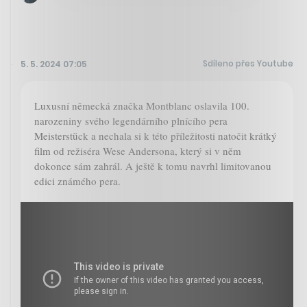
Sdíleno přes Youtube
5. 5. 2024 07:05
Luxusní německá značka Montblanc oslavila 100.
narozeniny svého legendárního plnícího pera
Meisterstück a nechala si k této příležitosti natočit krátký
film od režiséra Wese Andersona, který si v něm
dokonce sám zahrál. A ještě k tomu navrhl limitovanou
edici známého pera.