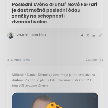
Poslední svého druhu? Nové Ferrari
je dost možná poslední ódou
značky na schopnosti
dvanáctiválce
VOJTĚCH SEDLÁČEK
Zaujalo nás
4. 5. 2024 13:24
Miliardář Daniel Křetínský oznamuje jednu investici za
druhou. Z čeho je platí a kde jeho možnosti končí? O
tom píší
Seznam Zprávy
.