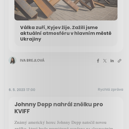
Válka zuří, Kyjev žije. Zažili jsme
aktuální atmosféru v hlavním městě
Ukrajiny
IVA BREJLOVÁ
Rychlá zpráva
6. 5. 2023 17:00
Johnny Depp nahrál znělku pro
KVIFF
Známý americký herec Johnny Depp natočil novou
znělku, která bude premiérově uvedena na slavnostním