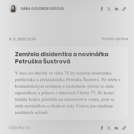
SÁRA GOLDBERGEROVÁ
Rychlá zpráva
6. 5. 2023 12:36
Zemřela disidentka a novinářka
Petruška Šustrová
V noci na dnešek ve věku 75 let zemřela disidentka,
publicistka a překladatelka Petruška Šustrová. Po střetu s
komunistickým režimem a následném vězení se stala
signatářkou a jednou z mluvčích Charty 77. Po konci
totality krátce působila na ministerstvu vnitra, poté se
stala novinářkou a členkou rady Ústavu pro studium
totalitních režimů.
Lidovky.cz