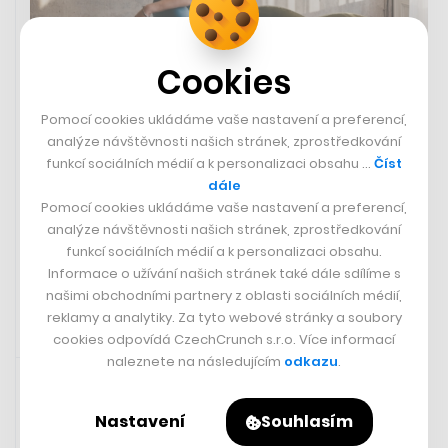
Cookies
Pomocí cookies ukládáme vaše nastavení a preferencí,
analýze návštěvnosti našich stránek, zprostředkování
Poruchy příjmu potravy nejsou
funkcí sociálních médií a k personalizaci obsahu …
Číst
vidět. Spojuje je potřeba kontroly,
dále
říká výživová specialistka
Pomocí cookies ukládáme vaše nastavení a preferencí,
analýze návštěvnosti našich stránek, zprostředkování
funkcí sociálních médií a k personalizaci obsahu.
SÁRA GOLDBERGEROVÁ
Informace o užívání našich stránek také dále sdílíme s
našimi obchodními partnery z oblasti sociálních médií,
reklamy a analytiky. Za tyto webové stránky a soubory
cookies odpovídá CzechCrunch s.r.o. Více informací
6. 5. 2023 15:15
naleznete na následujícím
odkazu
.
Podcast
Nastavení
Souhlasím
Všichni se toho chceme dožít,