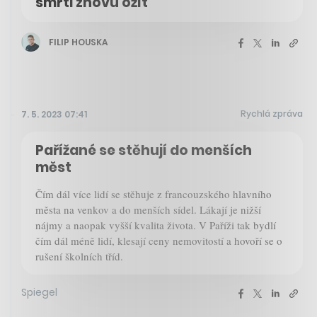
smrti znovu ožít
FILIP HOUSKA
Rychlá zpráva
7. 5. 2023 07:41
Pařížané se stěhují do menších
měst
Čím dál více lidí se stěhuje z francouzského hlavního
města na venkov a do menších sídel. Lákají je nižší
nájmy a naopak vyšší kvalita života. V Paříži tak bydlí
čím dál méně lidí, klesají ceny nemovitostí a hovoří se o
rušení školních tříd.
Spiegel