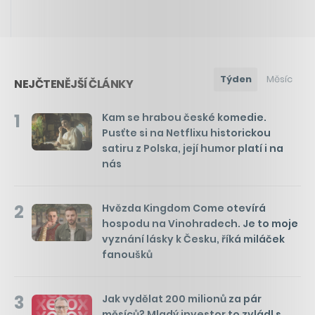
Týden
Měsíc
NEJČTENĚJŠÍ ČLÁNKY
1
Kam se hrabou české komedie.
Pusťte si na Netflixu historickou
satiru z Polska, její humor platí i na
nás
2
Hvězda Kingdom Come otevírá
hospodu na Vinohradech. Je to moje
vyznání lásky k Česku, říká miláček
fanoušků
3
Jak vydělat 200 milionů za pár
měsíců? Mladý investor to zvládl s