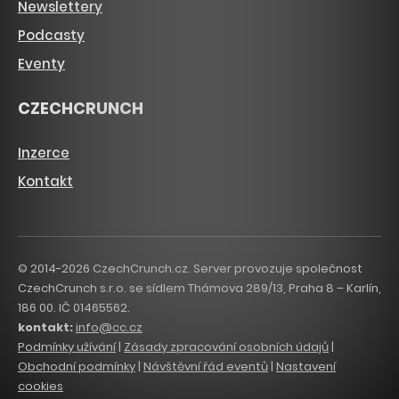
Newslettery
Podcasty
Eventy
CZECHCRUNCH
Inzerce
Kontakt
© 2014-2026 CzechCrunch.cz. Server provozuje společnost
CzechCrunch s.r.o. se sídlem Thámova 289/13, Praha 8 – Karlín,
186 00. IČ 01465562.
kontakt:
info@cc.cz
Podmínky užívání
|
Zásady zpracování osobních údajů
|
Obchodní podmínky
|
Návštěvní řád eventů
|
Nastavení
cookies