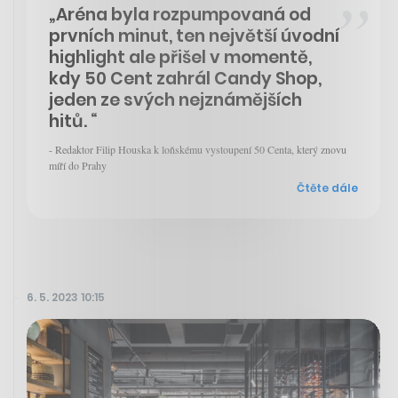
„Aréna byla rozpumpovaná od
prvních minut, ten největší úvodní
highlight ale přišel v momentě,
kdy 50 Cent zahrál Candy Shop,
jeden ze svých nejznámějších
hitů. “
- Redaktor Filip Houska k loňskému vystoupení 50 Centa, který znovu
míří do Prahy
Čtěte dále
6. 5. 2023 10:15