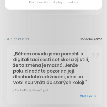
říká architekt z BIG k Vltavské
Pokračovat s nezbytnými cookies
filharmonii
Doporučujeme
6. 5. 2023 13:53
„Během covidu jsme pomohli s
digitalizací šesti set škol a zjistili,
že ta změna je možná. Jenže
pokud nedáte pozor na její
dlouhodobé udržování, věci se
většinou vrátí do starých kolejí.“
- Eva Pavlíková, Česko.Digital
Čtěte dále