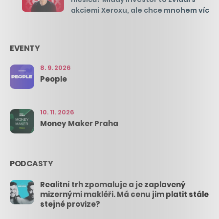
akciemi Xeroxu, ale chce mnohem víc
EVENTY
8. 9. 2026
People
10. 11. 2026
Money Maker Praha
PODCASTY
Realitní trh zpomaluje a je zaplavený
mizernými makléři. Má cenu jim platit stále
stejné provize?