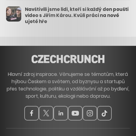
Navštívili jsme lidi, kteří si každý den pouští
video s Jiřím Károu. Kvůli práci na nové
ujeté hře
Hlavní zdroj inspirace. Věnujeme se tématům, která
hýbou Českem a světem, od byznysu a startupů
přes technologie, politiku a vzdělávání až po bydlení,
sport, kulturu, ekologii nebo dopravu.