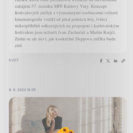
zahájení 57. ročníku MFF Karlovy Vary. Koncept
festivalových znělek s významnými osobnostmi světové
kinematografie vznikl už před patnácti lety, tvůrci
mikropříběhů odkazujících na propojení s karlovarským
festivalem jsou režiséři Ivan Zachariáš a Martin Krejčí.
Zatím se ale neví, jak konkrétně Deppova znělka bude
znít.
KVIFF
6. 5. 2023 16:25