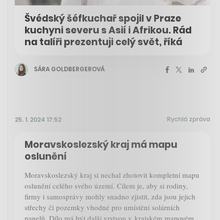
Švédský šéfkuchař spojil v Praze
kuchyni severu s Asií i Afrikou. Rád
na talíři prezentuji celý svět, říká
SÁRA GOLDBERGEROVÁ
Rychlá zpráva
25. 1. 2024 17:52
Moravskoslezský kraj má mapu
oslunění
Moravskoslezský kraj si nechal zhotovit kompletní mapu
oslunění celého svého území. Cílem je, aby si rodiny,
firmy i samosprávy mohly snadno zjistit, zda jsou jejich
střechy či pozemky vhodné pro umístění solárních
panelů. Dílo má být další vrstvou v krajském mapovém