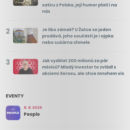
satiru z Polska, její humor platí i na
nás
2
Je libo zámek? U Žatce se jeden
prodává, jeho součástí je i sýpka
nebo sušárna chmele
3
Jak vydělat 200 milionů za pár
měsíců? Mladý investor to zvládl s
akciemi Xeroxu, ale chce mnohem víc
EVENTY
8. 9. 2026
People