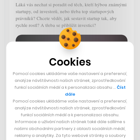
Láká vás nechat si poradit od těch, kteří hýbou známými
startupy, od investorů, nebo třeba top startupových
právníků? Chcete vědět, jak sestavit startup tak, aby
rychle rostl? A třeba se přiblížit investici?
Cookies
Pomocí cookies ukládáme vaše nastavení a preferencí,
analýze návštěvnosti našich stránek, zprostředkování
funkcí sociálních médií a k personalizaci obsahu …
Číst
dále
Pomocí cookies ukládáme vaše nastavení a preferencí,
analýze návštěvnosti našich stránek, zprostředkování
Posuňte svůj startup na další
funkcí sociálních médií a k personalizaci obsahu.
úroveň. CzechCrunch otevírá
Informace o užívání našich stránek také dále sdílíme s
přihlášky do Startup Academy Rise
našimi obchodními partnery z oblasti sociálních médií,
reklamy a analytiky. Za tyto webové stránky a soubory