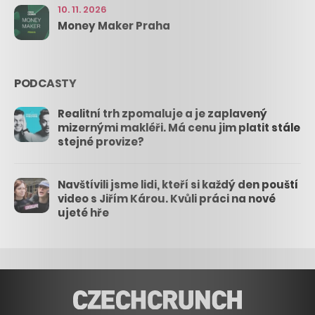
10. 11. 2026
Money Maker Praha
PODCASTY
Realitní trh zpomaluje a je zaplavený
mizernými makléři. Má cenu jim platit stále
stejné provize?
Navštívili jsme lidi, kteří si každý den pouští
video s Jiřím Károu. Kvůli práci na nové
ujeté hře