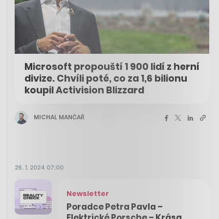
Microsoft propouští 1 900 lidí z herní
divize. Chvíli poté, co za 1,6 bilionu
koupil Activision Blizzard
MICHAL MANČAŘ
26. 1. 2024 07:00
Newsletter
Poradce Petra Pavla –
Elektrické Porsche – Krása