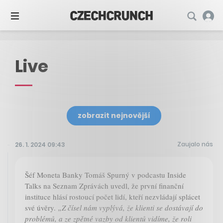
Live
zobrazit nejnovější
Zaujalo nás
26. 1. 2024 09:43
Šéf Moneta Banky Tomáš Spurný v podcastu Inside
Talks na Seznam Zprávách uvedl, že první finanční
instituce hlásí rostoucí počet lidí, kteří nezvládají splácet
své úvěry.
„Z čísel nám vyplývá, že klienti se dostávají do
problémů, a ze zpětné vazby od klientů vidíme, že roli