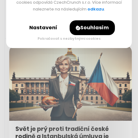
cookies odpovídá CzechCrunch s.r.o. Více informací
IVA BREJLOVÁ
naleznete na následujícím
odkazu
.
Nastavení
Souhlasím
25. 1. 2024 19:24
Pokračovat s nezbytnými cookies
Svět je prý proti tradiční české
rodině a Istanbulská úmluva je