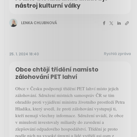
nástroj kulturní války
LENKA CHLUBNOVÁ
Rychlá zpráva
25. 1. 2024 18:40
Obce chtějí třídění namísto
zálohování PET lahví
Obce v Česku podporují třídění PET lahví místo jejich
zálohování. Sdružení místních samospráv ČR se tím
ohradilo proti vyjádření ministra životního prostředí Petra
Hladíka, který uvedl, že proti zálohování vystupují ti,
kteří nemají všechny informace. Sdružení uvádí, že obce
v minulosti investovaly miliardy do zavedení a
zlepšování odpadového hospodářství. Třídění je proto
podle nich na vysoké úrovni a lidé vytřídí asi osm z