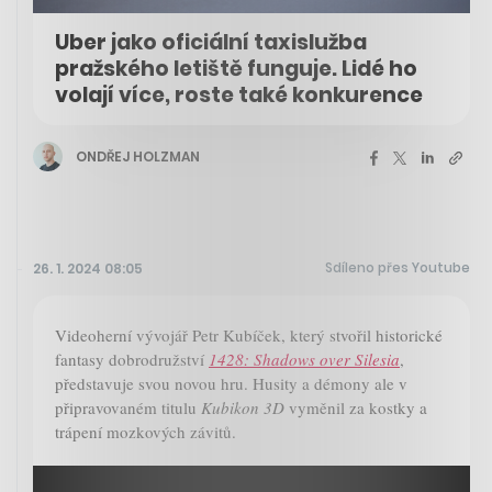
Uber jako oficiální taxislužba
pražského letiště funguje. Lidé ho
volají více, roste také konkurence
ONDŘEJ HOLZMAN
Sdíleno přes Youtube
26. 1. 2024 08:05
Videoherní vývojář Petr Kubíček, který stvořil historické
fantasy dobrodružství
1428: Shadows over Silesia
,
představuje svou novou hru. Husity a démony ale v
připravovaném titulu
Kubikon 3D
vyměnil za kostky a
trápení mozkových závitů.