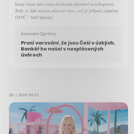
hraje často takzvaná druhotná platební neschopnost.
Tedy že lidé nejsou placeni včas, což je případ zejména
OSVČ,“
řekl Spurný.
Seznam Zprávy
První varování, že jsou Češi v úzkých.
Bankéř ho našel v nesplácených
úvěrech
26. 1. 2024 09:32