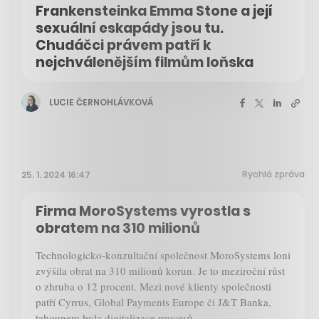
Frankensteinka Emma Stone a její
sexuální eskapády jsou tu.
Chudáčci právem patří k
nejchválenějším filmům loňska
LUCIE ČERNOHLÁVKOVÁ
Rychlá zpráva
25. 1. 2024 16:47
Firma MoroSystems vyrostla s
obratem na 310 milionů
Technologicko-konzultační společnost MoroSystems loni
zvýšila obrat na 310 milionů korun. Je to meziroční růst
o zhruba o 12 procent. Mezi nové klienty společnosti
patří Cyrrus, Global Payments Europe či J&T Banka,
tahounem byla digitalizace procesů