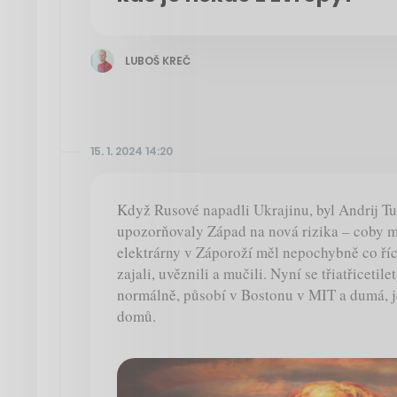
LUBOŠ KREČ
15. 1. 2024 14:20
Když Rusové napadli Ukrajinu, byl Andrij Tuz
upozorňovaly Západ na nová rizika – coby 
elektrárny v Záporoží měl nepochybně co říc
zajali, uvěznili a mučili. Nyní se třiatřicetile
normálně, působí v Bostonu v MIT a dumá, jes
domů.