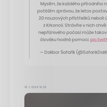
Myslím, že každého přírodního
potěším zprávou, že letos post
20 nouzových přístřešků neboli ú
z Krkonoš. Strávíte v nich chví
nepříznivého počasí může takov
člověku hodně pomoci.
pic.twi
— Dalibor Šafařík (@SafarikDali
15. 1. 2024 16:26