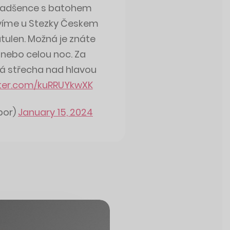
 nadšence s batohem
avíme u Stezky Českem
tulen. Možná je znáte
li nebo celou noc. Za
á střecha nad hlavou
tter.com/kuRRUYkwXK
bor)
January 15, 2024