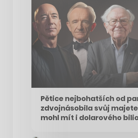
Pětice nejbohatších od p
zdvojnásobila svůj majete
mohl mít i dolarového bili