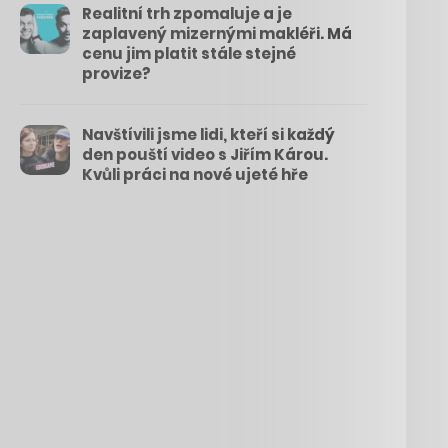
Realitní trh zpomaluje a je
zaplavený mizernými makléři. Má
cenu jim platit stále stejné
provize?
Navštívili jsme lidi, kteří si každý
den pouští video s Jiřím Károu.
Kvůli práci na nové ujeté hře