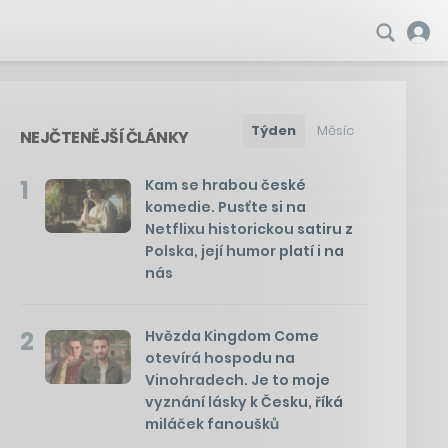
Týden
Měsíc
NEJČTENĚJŠÍ ČLÁNKY
1
Kam se hrabou české
komedie. Pusťte si na
Netflixu historickou satiru z
Polska, její humor platí i na
nás
2
Hvězda Kingdom Come
otevírá hospodu na
Vinohradech. Je to moje
vyznání lásky k Česku, říká
miláček fanoušků