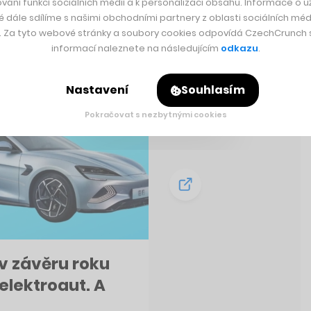
vání funkcí sociálních médií a k personalizaci obsahu. Informace o už
é dále sdílíme s našimi obchodními partnery z oblasti sociálních médi
y. Za tyto webové stránky a soubory cookies odpovídá CzechCrunch s.
informací naleznete na následujícím
odkazu
.
Nastavení
Souhlasím
Pokračovat s nezbytnými cookies
v závěru roku
elektroaut. A