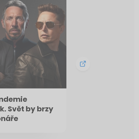
andemie
k. Svět by brzy
onáře