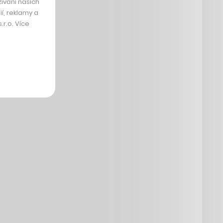
ívání našich
í, reklamy a
r.o. Více