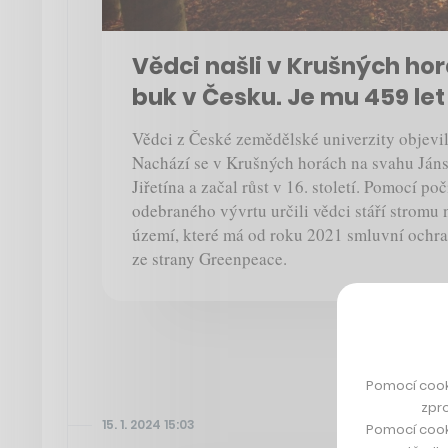
Vědci našli v Krušných hor
buk v Česku. Je mu 459 let
Vědci z České zemědělské univerzity objevil
Nachází se v Krušných horách na svahu Ján
Jiřetína a začal růst v 16. století. Pomocí po
odebraného vývrtu určili vědci stáří stromu n
území, které má od roku 2021 smluvní ochr
ze strany Greenpeace.
Pomocí cook
zpro
15. 1. 2024 15:03
Pomocí cook