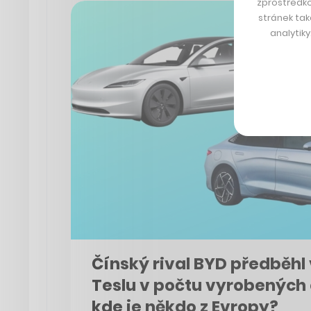
zprostředko
stránek tak
analytik
Čínský rival BYD předběhl 
Teslu v počtu vyrobených 
kde je někdo z Evropy?