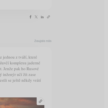
Zaujalo nás
 jednou z tváří, které
mluvčí komplexu jaderné
t. Jenže pak ho Rusové
tý inženýr učí žít zase
tli se ještě někdy vrátí