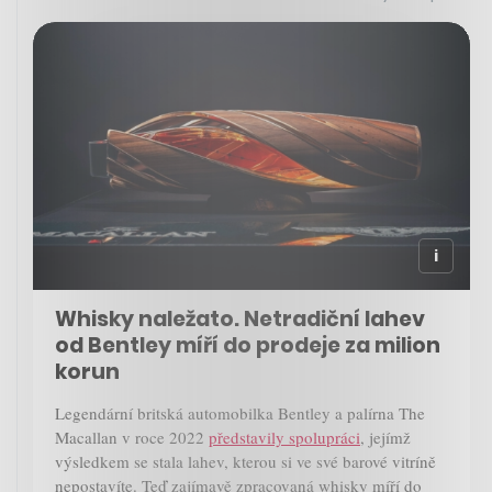
Whisky naležato. Netradiční lahev
od Bentley míří do prodeje za milion
korun
Legendární britská automobilka Bentley a palírna The
Macallan v roce 2022
představily spolupráci
, jejímž
výsledkem se stala lahev, kterou si ve své barové vitríně
nepostavíte. Teď zajímavě zpracovaná whisky míří do