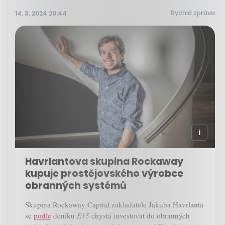
Rychlá zpráva
14. 3. 2024 20:44
Havrlantova skupina Rockaway
kupuje prostějovského výrobce
obranných systémů
Skupina Rockaway Capital zakladatele Jakuba Havrlanta
se
podle
deníku
E15
chystá investovat do obranných