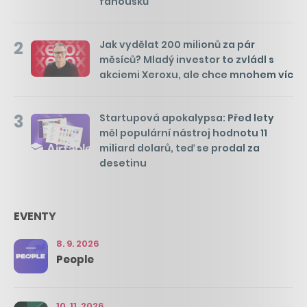
fanoušků
2
Jak vydělat 200 milionů za pár
měsíců? Mladý investor to zvládl s
akciemi Xeroxu, ale chce mnohem víc
3
Startupová apokalypsa: Před lety
měl populární nástroj hodnotu 11
miliard dolarů, teď se prodal za
desetinu
EVENTY
8. 9. 2026
People
10. 11. 2026