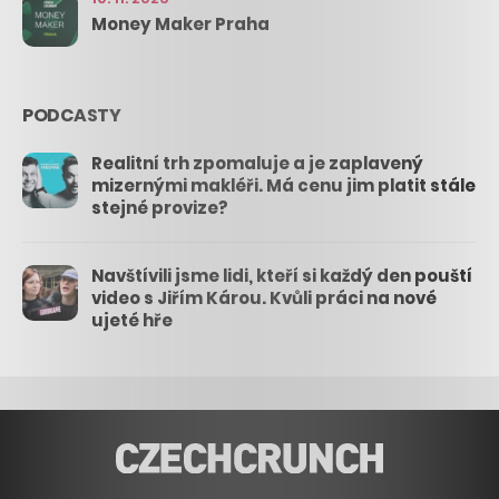
Money Maker Praha
PODCASTY
Realitní trh zpomaluje a je zaplavený
mizernými makléři. Má cenu jim platit stále
stejné provize?
Navštívili jsme lidi, kteří si každý den pouští
video s Jiřím Károu. Kvůli práci na nové
ujeté hře