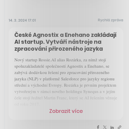
Rychlá zpráva
14. 3. 2024 17:01
České Agnostix a Enehano zakládají
AI startup. Vytváří nástroje na
zpracování přirozeného jazyka
Nový startup Rossie.AI alias Rozárka, za nímž stojí
spoluzakladatelé společností Agnostix a Enehano, se
zabývá dodávkou řešení pro zpracování přirozeného
jazyka (NLP) v platformě Salesforce pro jazyky regionu
střední a východní Evropy. Rozárka je prvním projektem
vytvořeným v rámci nového holdingu Synequs a v jejím
čele stojí ředitel Martin Franc, který se AI řešením věnuje
od roku 2017.
Zobrazit více