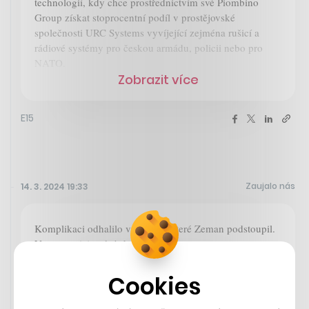
technologií, kdy chce prostřednictvím své Piombino
Group získat stoprocentní podíl v prostějovské
společnosti URC Systems vyvíjející zejména rušicí a
rádiové systémy pro českou armádu, policii nebo pro
NATO.
Zobrazit více
E15
Zaujalo nás
14. 3. 2024 19:33
Komplikaci odhalilo vyšetření, které Zeman podstoupil.
V nemocnici stráví zhruba týden.
Cookies
Seznam Zprávy
Exprezident Zeman je v nemocnici,