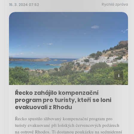
Rychlá zpráva
15. 3. 2024 07:52
Řecko zahájilo kompenzační
program pro turisty, kteří se loni
evakuovali z Rhodu
Řecko spustilo slibovaný kompenzační program pro
turisty evakuované při loňských červencových požárech
na ostrově Rhodos. Ti dostanou poukázku na sedmidenní