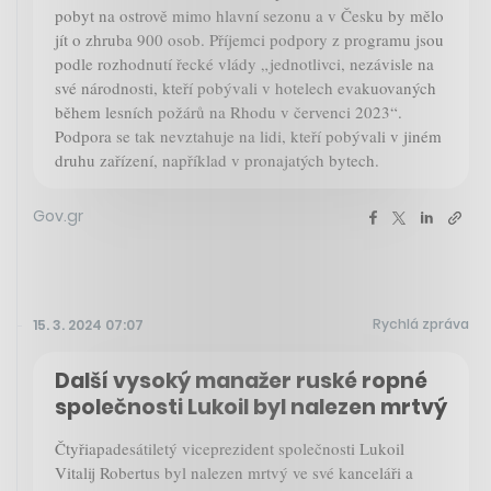
pobyt na ostrově mimo hlavní sezonu a v Česku by mělo
jít o zhruba 900 osob. Příjemci podpory z programu jsou
podle rozhodnutí řecké vlády „jednotlivci, nezávisle na
své národnosti, kteří pobývali v hotelech evakuovaných
během lesních požárů na Rhodu v červenci 2023“.
Podpora se tak nevztahuje na lidi, kteří pobývali v jiném
druhu zařízení, například v pronajatých bytech.
Gov.gr
Rychlá zpráva
15. 3. 2024 07:07
Další vysoký manažer ruské ropné
společnosti Lukoil byl nalezen mrtvý
Čtyřiapadesátiletý viceprezident společnosti Lukoil
Vitalij Robertus byl nalezen mrtvý ve své kanceláři a