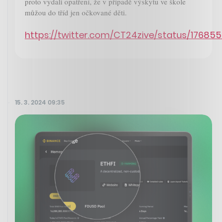
proto vydali opatření, že v případě výskytu ve škole
můžou do tříd jen očkované děti.
https://twitter.com/CT24zive/status/1768
15. 3. 2024 09:35