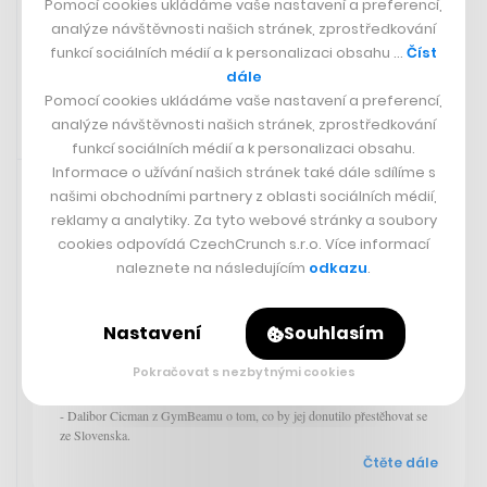
Pomocí cookies ukládáme vaše nastavení a preferencí,
operovali ho kvůli krevní sraženině
analýze návštěvnosti našich stránek, zprostředkování
funkcí sociálních médií a k personalizaci obsahu …
Číst
dále
Pomocí cookies ukládáme vaše nastavení a preferencí,
analýze návštěvnosti našich stránek, zprostředkování
funkcí sociálních médií a k personalizaci obsahu.
Doporučujeme
14. 3. 2024 19:03
Informace o užívání našich stránek také dále sdílíme s
našimi obchodními partnery z oblasti sociálních médií,
reklamy a analytiky. Za tyto webové stránky a soubory
„Od určité velikosti se byznys
cookies odpovídá CzechCrunch s.r.o. Více informací
nedělá úplně dobře v menších
naleznete na následujícím
odkazu
.
městech jako Košice. Když už
firma dosáhne statusu
miliardového jednorožce,
Nastavení
Souhlasím
většinou má svoji centrálu ve
Pokračovat s nezbytnými cookies
velkoměstě.“
- Dalibor Cicman z GymBeamu o tom, co by jej donutilo přestěhovat se
ze Slovenska.
Čtěte dále