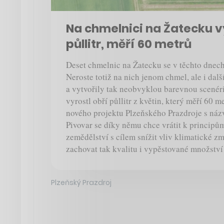
Na chmelnici na Žatecku vy
půllitr, měří 60 metrů
Deset chmelnic na Žatecku se v těchto dnech
Neroste totiž na nich jenom chmel, ale i další
a vytvořily tak neobvyklou barevnou scenéri
vyrostl obří půllitr z květin, který měří 60 m
nového projektu Plzeňského Prazdroje s ná
Pivovar se díky němu chce vrátit k principů
zemědělství s cílem snížit vliv klimatické z
zachovat tak kvalitu i vypěstované množství 
Plzeňský Prazdroj