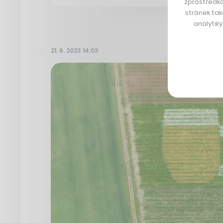
zprostředko
stránek tak
analytik
21. 6. 2023 14:03