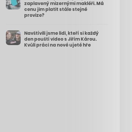
zaplavený mizernými makléři. Má
cenu jim platit stále stejné
provize?
Navštívili jsme lidi, kteří si každý
den pouští video s Jiřím Károu.
Kvůli práci na nové ujeté hře