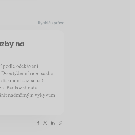
Rychlá zpráva
azby na
í podle očekávání
. Dvoutýdenní repo sazba
 diskontní sazba na 6
ch. Bankovní rada
bránit nadměrným výkyvům