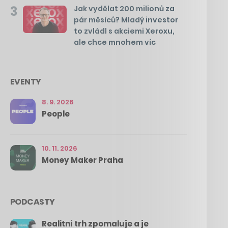
3
Jak vydělat 200 milionů za
pár měsíců? Mladý investor
to zvládl s akciemi Xeroxu,
ale chce mnohem víc
EVENTY
8. 9. 2026
People
10. 11. 2026
Money Maker Praha
PODCASTY
Realitní trh zpomaluje a je