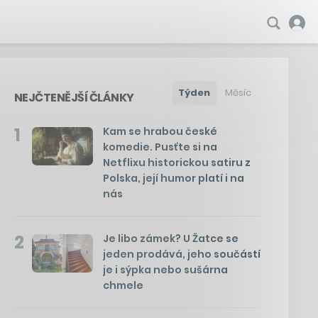
Týden
Měsíc
NEJČTENĚJŠÍ ČLÁNKY
1
Kam se hrabou české
komedie. Pusťte si na
Netflixu historickou satiru z
Polska, její humor platí i na
nás
2
Je libo zámek? U Žatce se
jeden prodává, jeho součástí
je i sýpka nebo sušárna
chmele