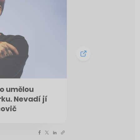
lo umělou
ku. Nevadí jí
čovič