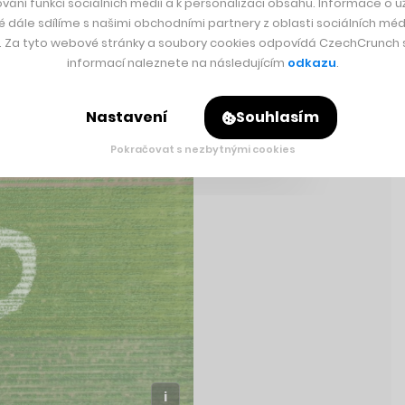
vání funkcí sociálních médií a k personalizaci obsahu. Informace o už
é dále sdílíme s našimi obchodními partnery z oblasti sociálních médi
y. Za tyto webové stránky a soubory cookies odpovídá CzechCrunch s.
informací naleznete na následujícím
odkazu
.
Rychlá zpráva
Nastavení
Souhlasím
Pokračovat s nezbytnými cookies