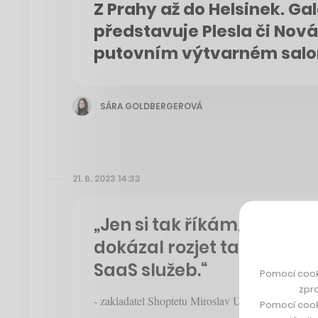
Z Prahy až do Helsinek. Gal
představuje Plesla či Nov
putovním výtvarném sal
SÁRA GOLDBERGEROVÁ
21. 6. 2023 14:33
„Jen si tak říkám, jak třeb
dokázal rozjet takové im
SaaS služeb.“
Pomocí cook
zpro
- zakladatel Shoptetu Miroslav Uďan při popisu mo
Pomocí cook