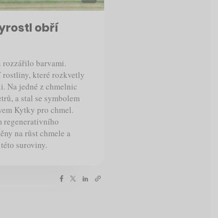
rostl obří
 rozzářilo barvami.
 rostliny, které rozkvetly
i. Na jedné z chmelnic
etrů, a stal se symbolem
zvem Kytky pro chmel.
m regenerativního
měny na růst chmele a
této suroviny.