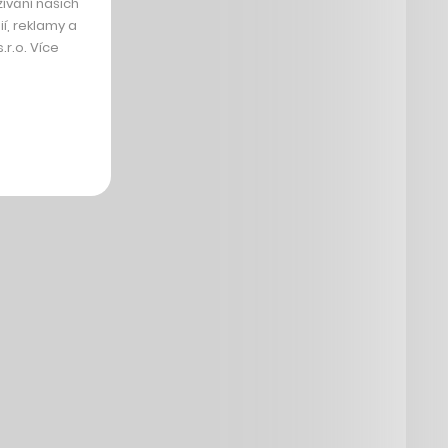
ívání našich
í, reklamy a
r.o. Více