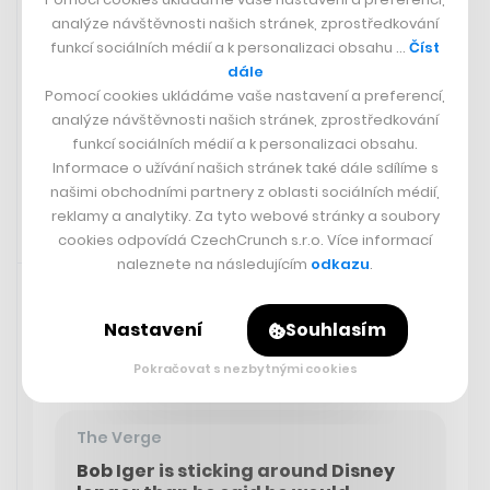
Brněnské Bary Jana Vlachynského
analýze návštěvnosti našich stránek, zprostředkování
převzala umělá inteligence.
funkcí sociálních médií a k personalizaci obsahu …
Číst
Využívají ji tu na tvorbu menu i
dále
reklam
Pomocí cookies ukládáme vaše nastavení a preferencí,
analýze návštěvnosti našich stránek, zprostředkování
funkcí sociálních médií a k personalizaci obsahu.
SÁRA GOLDBERGEROVÁ
Informace o užívání našich stránek také dále sdílíme s
našimi obchodními partnery z oblasti sociálních médií,
reklamy a analytiky. Za tyto webové stránky a soubory
cookies odpovídá CzechCrunch s.r.o. Více informací
Zaujalo nás
13. 7. 2023 07:35
naleznete na následujícím
odkazu
.
Nastavení
Souhlasím
Když se Bob Iger
vrátil
do ředitelského křesla Disney,
předpokládal, že v něm bude sedět pouze dva roky. Teď
Pokračovat s nezbytnými cookies
to ale vypadá, že se jeho štace protáhne.
The Verge
Bob Iger is sticking around Disney