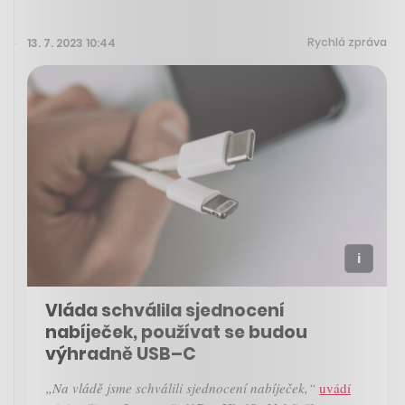
Rychlá zpráva
13. 7. 2023 10:44
Vláda schválila sjednocení
nabíječek, používat se budou
výhradně USB–C
„Na vládě jsme schválili sjednocení nabíječek,“
uvádí