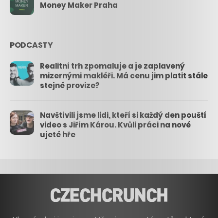
Money Maker Praha
PODCASTY
Realitní trh zpomaluje a je zaplavený
mizernými makléři. Má cenu jim platit stále
stejné provize?
Navštívili jsme lidi, kteří si každý den pouští
video s Jiřím Károu. Kvůli práci na nové
ujeté hře