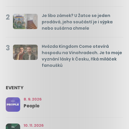
2
Je libo zámek? U Žatce se jeden
prodává, jeho součástí je i sýpka
nebo sušárna chmele
3
Hvězda Kingdom Come otevírá
hospodu na Vinohradech. Je to moje
vyznání lásky k Česku, říká miláček
fanoušků
EVENTY
8. 9. 2026
People
10. 11. 2026