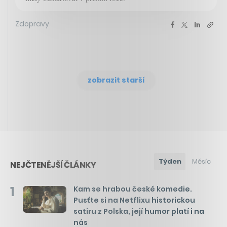
Zdopravy
zobrazit starší
Týden
Měsíc
NEJČTENĚJŠÍ ČLÁNKY
1
Kam se hrabou české komedie.
Pusťte si na Netflixu historickou
satiru z Polska, její humor platí i na
nás