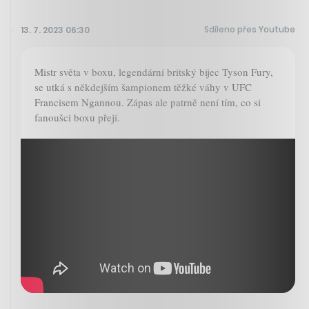
Sdíleno přes Youtube
13. 7. 2023 06:30
Mistr světa v boxu, legendární britský bijec Tyson Fury,
se utká s někdejším šampionem těžké váhy v UFC
Francisem Ngannou. Zápas ale patrně není tím, co si
fanoušci boxu přejí.