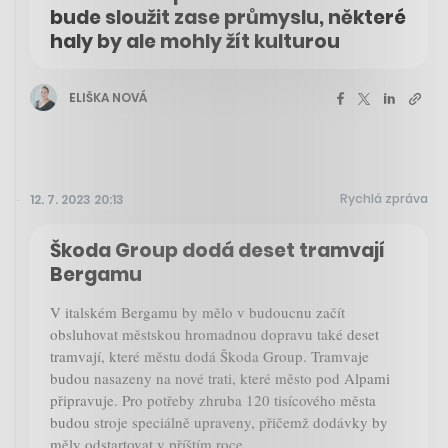
bude sloužit zase průmyslu, některé
haly by ale mohly žít kulturou
ELIŠKA NOVÁ
Rychlá zpráva
12. 7. 2023 20:13
Škoda Group dodá deset tramvají
Bergamu
V italském Bergamu by mělo v budoucnu začít
obsluhovat městskou hromadnou dopravu také deset
tramvají, které městu dodá Škoda Group. Tramvaje
budou nasazeny na nové trati, které město pod Alpami
připravuje. Pro potřeby zhruba 120 tisícového města
budou stroje speciálně upraveny, přičemž dodávky by
měly odstartovat v příštím roce.