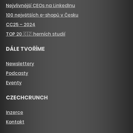
Nejvlivnější CEOs na LinkedInu
100 největších e-shopů v Česku
CC25 – 2024
TOP 20 🇨🇿 herních studií
DÁLE TVOŘÍME
Newslettery
Podcasty
Eventy
CZECHCRUNCH
Inzerce
Kontakt