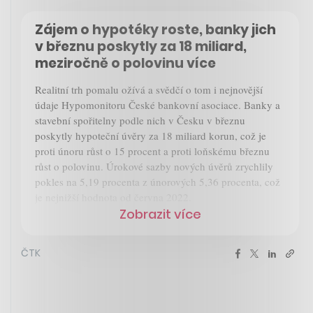
Zájem o hypotéky roste, banky jich
v březnu poskytly za 18 miliard,
meziročně o polovinu více
Realitní trh pomalu ožívá a svědčí o tom i nejnovější
údaje Hypomonitoru České bankovní asociace. Banky a
stavební spořitelny podle nich v Česku v březnu
poskytly hypoteční úvěry za 18 miliard korun, což je
proti únoru růst o 15 procent a proti loňskému březnu
růst o polovinu. Úrokové sazby nových úvěrů zrychlily
pokles na 5,19 procenta z únorových 5,36 procenta, což
je nejnižší hodnota od června 2022.
Zobrazit více
ČTK