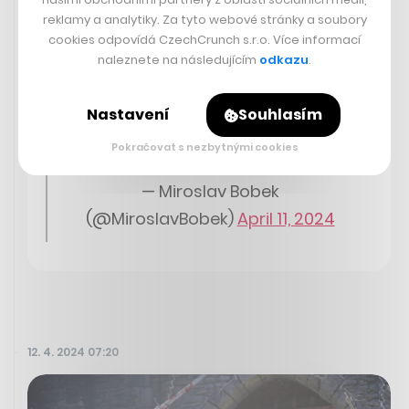
V pražské zoo se v noci narodilo letos už druhé mládě
reklamy a analytiky. Za tyto webové stránky a soubory
gorily nížinné!
cookies odpovídá CzechCrunch s.r.o. Více informací
naleznete na následujícím
odkazu
.
Jo! Je to tak, Mobi má sourozence!
Nastavení
Souhlasím
Kijivu před chvílí porodila.
pic.twitter.com/0qm59rbX9L
Pokračovat s nezbytnými cookies
— Miroslav Bobek
(@MiroslavBobek)
April 11, 2024
12. 4. 2024 07:20