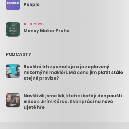
People
10. 11. 2026
Money Maker Praha
PODCASTY
Realitní trh zpomaluje a je zaplavený
mizernými makléři. Má cenu jim platit stále
stejné provize?
Navštívili jsme lidi, kteří si každý den pouští
video s Jiřím Károu. Kvůli práci na nové
ujeté hře