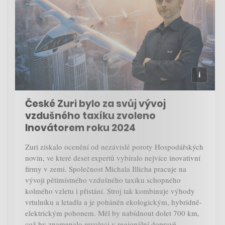
České Zuri bylo za svůj vývoj
vzdušného taxíku zvoleno
Inovátorem roku 2024
Zuri získalo ocenění od nezávislé poroty Hospodářských
novin, ve které deset expertů vybíralo nejvíce inovativní
firmy v zemi. Společnost Michala Illicha pracuje na
vývoji pětimístného vzdušného taxíku schopného
kolmého vzletu i přistání. Stroj tak kombinuje výhody
vrtulníku a letadla a je poháněn ekologickým, hybridně-
elektrickým pohonem. Měl by nabídnout dolet 700 km,
což by znamenalo revoluci v regionální dopravě.