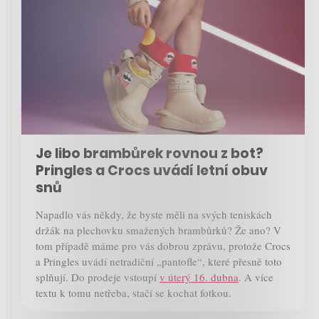
Je libo brambůrek rovnou z bot?
Pringles a Crocs uvádí letní obuv
snů
Napadlo vás někdy, že byste měli na svých teniskách
držák na plechovku smažených brambůrků? Že ano? V
tom případě máme pro vás dobrou zprávu, protože Crocs
a Pringles uvádí netradiční „pantofle“, které přesně toto
splňují. Do prodeje vstoupí
v úterý 16. dubna
. A více
textu k tomu netřeba, stačí se kochat fotkou.