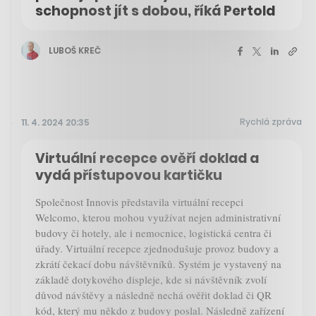
schopnost jít s dobou, říká Pertold
LUBOŠ KREČ
Rychlá zpráva
11. 4. 2024 20:35
Virtuální recepce ověří doklad a
vydá přístupovou kartičku
Společnost Innovis představila virtuální recepci
Welcomo, kterou mohou využívat nejen administrativní
budovy či hotely, ale i nemocnice, logistická centra či
úřady. Virtuální recepce zjednodušuje provoz budovy a
zkrátí čekací dobu návštěvníků. Systém je vystavený na
základě dotykového displeje, kde si návštěvník zvolí
důvod návštěvy a následně nechá ověřit doklad či QR
kód, který mu někdo z budovy poslal. Následně zařízení