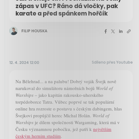
zápas v UFC? Ráno dá vločky, pak
karate a před spánkem hořčík
FILIP HOUSKA
Sdíleno přes Youtube
12. 4. 2024 12:00
Na Bělehrad... a na palubu! Dobrý voják Švejk nově
narukoval do simulátoru námořních bojů
World of
Warships
– jako kapitán rakousko-uherského
torpédoborce Tatra. Vůbec poprvé se tak populární
online hra rozroste o postavu s českým dabingem, hlas
Švejkovi propůjčil herec Michal Holán.
World of
Warships
je dílem společnosti Wargaming, která má v
Česku významnou pobočku, jež patří k
největším
českým herním studiím
.