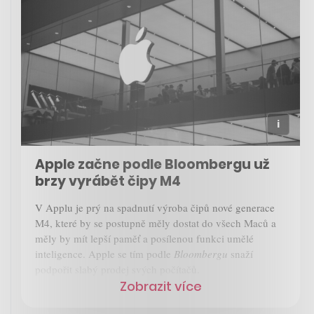
Apple začne podle Bloombergu už
brzy vyrábět čipy M4
V Applu je prý na spadnutí výroba čipů nové generace
M4, které by se postupně měly dostat do všech Maců a
měly by mít lepší paměť a posílenou funkci umělé
inteligence. Apple se tím podle
Bloombergu
snaží
podpořit slabý prodej svých počítačů.
Zobrazit více