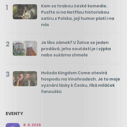
1
Kam se hrabou české komedie.
Pusťte si na Netflixu historickou
satiru z Polska, její humor platí i na
nás
2
Je libo zámek? U Žatce se jeden
prodává, jeho součástí je i sýpka
nebo sušárna chmele
3
Hvězda Kingdom Come otevírá
hospodu na Vinohradech. Je to moje
vyznání lásky k Česku, říká miláček
fanoušků
EVENTY
8. 9. 2026