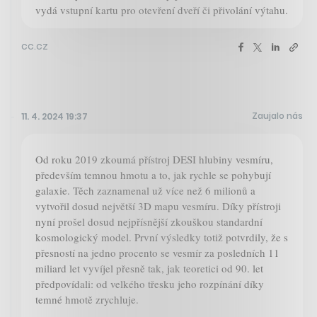
vydá vstupní kartu pro otevření dveří či přivolání výtahu.
cc.cz
Zaujalo nás
11. 4. 2024 19:37
Od roku 2019 zkoumá přístroj DESI hlubiny vesmíru,
především temnou hmotu a to, jak rychle se pohybují
galaxie. Těch zaznamenal už více než 6 milionů a
vytvořil dosud největší 3D mapu vesmíru. Díky přístroji
nyní prošel dosud nejpřísnější zkouškou standardní
kosmologický model. První výsledky totiž potvrdily, že s
přesností na jedno procento se vesmír za posledních 11
miliard let vyvíjel přesně tak, jak teoretici od 90. let
předpovídali: od velkého třesku jeho rozpínání díky
temné hmotě zrychluje.