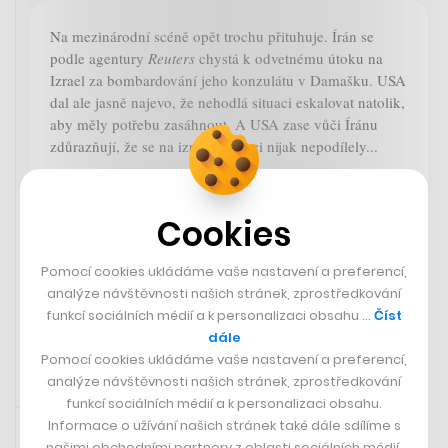
Na mezinárodní scéně opět trochu přituhuje. Írán se
podle agentury
Reuters
chystá k odvetnému útoku na
Izrael za bombardování jeho konzulátu v Damašku. USA
dal ale jasně najevo, že nehodlá situaci eskalovat natolik,
aby měly potřebu zasáhnout. A USA zase vůči Íránu
zdůrazňují, že se na izraelské akci nijak nepodílely...
Reuters
Cookies
Iran aims to contain fallout in Israel
response, will not be hasty, sources
say
Pomocí cookies ukládáme vaše nastavení a preferencí,
analýze návštěvnosti našich stránek, zprostředkování
funkcí sociálních médií a k personalizaci obsahu …
Číst
dále
Pomocí cookies ukládáme vaše nastavení a preferencí,
analýze návštěvnosti našich stránek, zprostředkování
funkcí sociálních médií a k personalizaci obsahu.
Sdíleno přes aplikaci Twitter
12. 4. 2024 08:17
Informace o užívání našich stránek také dále sdílíme s
našimi obchodními partnery z oblasti sociálních médií,