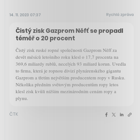
Rychlá zpráva
14. 11. 2023 07:37
Čistý zisk Gazprom Něfť se propadl
téměř o 20 procent
Čistý zisk ruské ropné společnosti Gazprom Něfť za
devět měsíců letošního roku klesl o 17,7 procenta na
369,6 miliardy rublů, necelých 93 miliard korun. Uvedla
to firma, která je ropnou divizí plynárenského gigantu
Gazprom a třetím největším producentem ropy v Rusku.
Několika předním světovým producentům ropy letos
klesl zisk kvůli nižším mezinárodním cenám ropy a
plynu.
ČTK