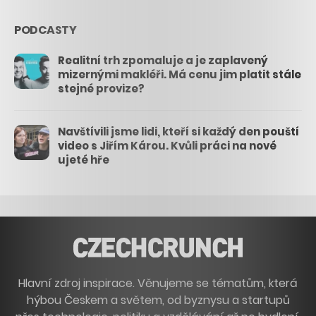
PODCASTY
Realitní trh zpomaluje a je zaplavený
mizernými makléři. Má cenu jim platit stále
stejné provize?
Navštívili jsme lidi, kteří si každý den pouští
video s Jiřím Károu. Kvůli práci na nové
ujeté hře
Hlavní zdroj inspirace. Věnujeme se tématům, která
hýbou Českem a světem, od byznysu a startupů