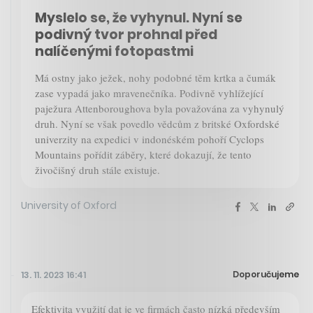
Myslelo se, že vyhynul. Nyní se
podivný tvor prohnal před
nalíčenými fotopastmi
Má ostny jako ježek, nohy podobné těm krtka a čumák
zase vypadá jako mravenečníka. Podivně vyhlížející
paježura Attenboroughova byla považována za vyhynulý
druh. Nyní se však povedlo vědcům z britské Oxfordské
univerzity na expedici v indonéském pohoří Cyclops
Mountains pořídit záběry, které dokazují, že tento
živočišný druh stále existuje.
University of Oxford
Doporučujeme
13. 11. 2023 16:41
Efektivita využití dat je ve firmách často nízká především