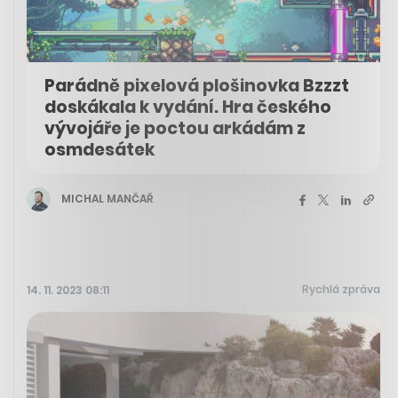
Parádně pixelová plošinovka Bzzzt
doskákala k vydání. Hra českého
vývojáře je poctou arkádám z
osmdesátek
MICHAL MANČAŘ
Rychlá zpráva
14. 11. 2023 08:11