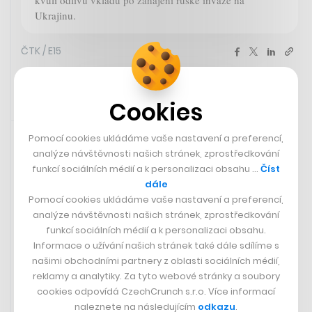
Ukrajinu.
ČTK / E15
Cookies
Sdíleno přes aplikaci Twitter
13. 11. 2023 20:05
Pomocí cookies ukládáme vaše nastavení a preferencí,
analýze návštěvnosti našich stránek, zprostředkování
Vypadá to, že na blížících se The Game Awards, jakýchsi
funkcí sociálních médií a k personalizaci obsahu …
Číst
„videoherních Oscarech“, to bude souboj mezi dvěma
dále
pokračováními.
Baldur's Gate 3
a
Alan Wake 2
získaly
Pomocí cookies ukládáme vaše nastavení a preferencí,
nejvíce nominací – konkrétně osm. Nic ale ještě není
analýze návštěvnosti našich stránek, zprostředkování
rozhodnuto. O cenu pro nejlepší hru roku se bude
funkcí sociálních médií a k personalizaci obsahu.
ucházet také superhrdinský
Marvel's Spider-Man 2
,
Informace o užívání našich stránek také dále sdílíme s
hororový
Resident Evil 4
a dva kousky od Nintenda:
našimi obchodními partnery z oblasti sociálních médií,
Super Mario Bros. Wonder
a
The Legend of Zelda: Tears
reklamy a analytiky. Za tyto webové stránky a soubory
of the Kingdom
. Vítězi i dalších kategorií budou
cookies odpovídá CzechCrunch s.r.o. Více informací
oznámeni na velké akci 7. prosince.
naleznete na následujícím
odkazu
.