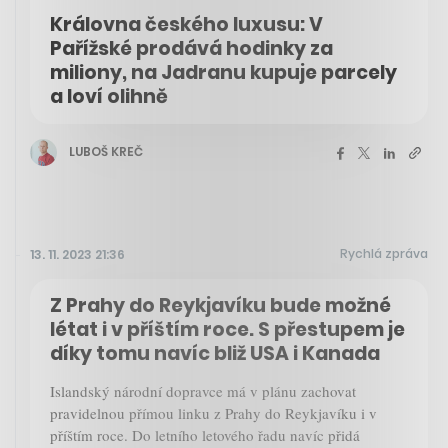
Královna českého luxusu: V
Pařížské prodává hodinky za
miliony, na Jadranu kupuje parcely
a loví olihně
LUBOŠ KREČ
Rychlá zpráva
13. 11. 2023 21:36
Z Prahy do Reykjavíku bude možné
létat i v příštím roce. S přestupem je
díky tomu navíc bliž USA i Kanada
Islandský národní dopravce má v plánu zachovat
pravidelnou přímou linku z Prahy do Reykjavíku i v
příštím roce. Do letního letového řadu navíc přidá