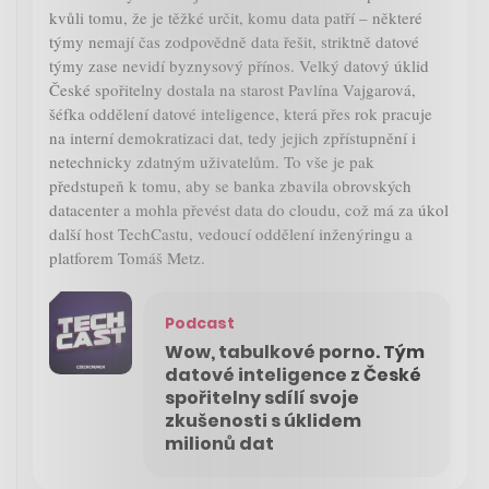
kvůli tomu, že je těžké určit, komu data patří – některé
týmy nemají čas zodpovědně data řešit, striktně datové
týmy zase nevidí byznysový přínos. Velký datový úklid
České spořitelny dostala na starost Pavlína Vajgarová,
šéfka oddělení datové inteligence, která přes rok pracuje
na interní demokratizaci dat, tedy jejich zpřístupnění i
netechnicky zdatným uživatelům. To vše je pak
předstupeň k tomu, aby se banka zbavila obrovských
datacenter a mohla převést data do cloudu, což má za úkol
další host TechCastu, vedoucí oddělení inženýringu a
platforem Tomáš Metz.
Podcast
Wow, tabulkové porno. Tým
datové inteligence z České
spořitelny sdílí svoje
zkušenosti s úklidem
milionů dat