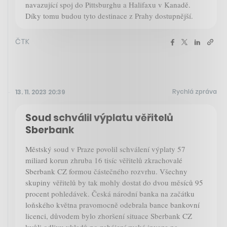
navazující spoj do Pittsburghu a Halifaxu v Kanadě.
Díky tomu budou tyto destinace z Prahy dostupnější.
ČTK
Rychlá zpráva
13. 11. 2023 20:39
Soud schválil výplatu věřitelů
Sberbank
Městský soud v Praze povolil schválení výplaty 57
miliard korun zhruba 16 tisíc věřitelů zkrachovalé
Sberbank CZ formou částečného rozvrhu. Všechny
skupiny věřitelů by tak mohly dostat do dvou měsíců 95
procent pohledávek. Česká národní banka na začátku
loňského května pravomocně odebrala bance bankovní
licenci, důvodem bylo zhoršení situace Sberbank CZ
kvůli odlivu vkladů po zahájení ruské invaze na