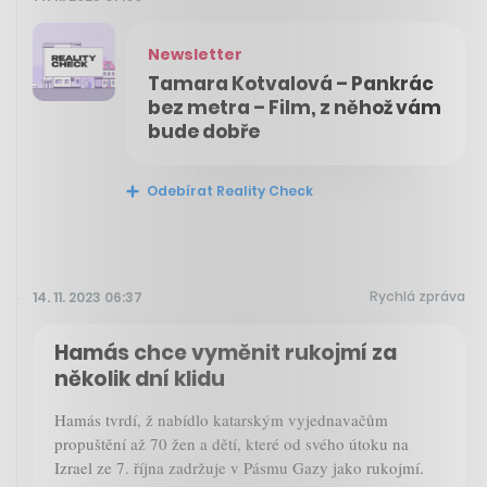
Newsletter
Tamara Kotvalová – Pankrác
bez metra – Film, z něhož vám
bude dobře
Odebírat Reality Check
Rychlá zpráva
14. 11. 2023 06:37
Hamás chce vyměnit rukojmí za
několik dní klidu
Hamás tvrdí, ž nabídlo katarským vyjednavačům
propuštění až 70 žen a dětí, které od svého útoku na
Izrael ze 7. října zadržuje v Pásmu Gazy jako rukojmí.