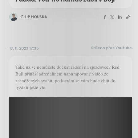
FILIP HOUSKA
Sdíleno přes Youtube
13. 11. 2023 17:35
Také už se nemůžete dočkat řádění na sjezdovce? Red
Bull přináší adrenalinem napumpované video ze
zasněžených svahů, po kterém se vám bude chtít do
lyžáků ještě víc.