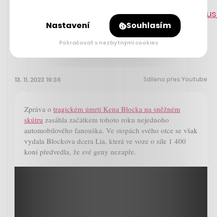
https://twitter.com/thegameawards/statu
Nastavení
Souhlasím
Pokračovat s nezbytnými cookies
Sdíleno přes Youtube
13. 11. 2023 19:36
Zpráva o
tragickém úmrtí Kena Blocka na sněžném
skútru
zasáhla začátkem tohoto roku nejednoho
automobilového fanouška. Ve stopách svého otce se však
vydala Blockova dcera Lia, která ve voze o síle 1 400
koní předvedla, že své geny nezapře.