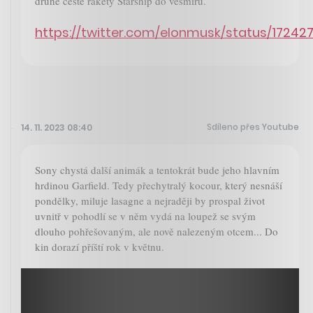
druhé cestě rakety Starship do vesmíru.
https://twitter.com/elonmusk/status/1724
Sdíleno přes Youtube
14. 11. 2023 08:40
Sony chystá další animák a tentokrát bude jeho hlavním
hrdinou Garfield. Tedy přechytralý kocour, který nesnáší
pondělky, miluje lasagne a nejraději by prospal život
uvnitř v pohodlí se v něm vydá na loupež se svým
dlouho pohřešovaným, ale nově nalezeným otcem... Do
kin dorazí příští rok v květnu.