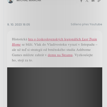
MICHAL MANČAŘ
Sdíleno přes Youtube
9. 10. 2023 16:05
Historická
hra o československých legionářích
Last Train
Home
se blíží. Vlak do Vladivostoku vyrazí v listopadu –
ale už teď si strategii od brněnského studia Ashborne
Games můžete zahrát v
demu na Steamu
. Vyzkoušejte
ho, stojí za to.