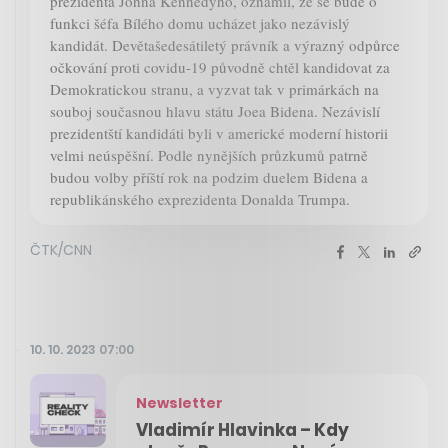
prezidenta Johna Kennedyho, oznámil, že se bude o
funkci šéfa Bílého domu ucházet jako nezávislý
kandidát. Devětašedesátiletý právník a výrazný odpůrce
očkování proti covidu-19 původně chtěl kandidovat za
Demokratickou stranu, a vyzvat tak v primárkách na
souboj současnou hlavu státu Joea Bidena. Nezávislí
prezidentští kandidáti byli v americké moderní historii
velmi neúspěšní. Podle nynějších průzkumů patrně
budou volby příští rok na podzim duelem Bidena a
republikánského exprezidenta Donalda Trumpa.
ČTK/CNN
10. 10. 2023 07:00
Newsletter
Vladimír Hlavinka – Kdy