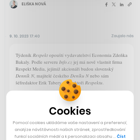
ELIŠKA NOVÁ
Zaujalo nás
9. 10. 2023 17:40
Týdeník
Respekt
opouští vydavatelství Economia Zdeňka
Bakaly. Podle serveru
Info.cz
jej má nově vlastnit firma
Respekt Media, jejímiž akcionáři budou slovenský
Denník N
, majitelé českého
Deníku N
nebo sám
šéfredaktor Erik Tabery a redaktoři
Respektu
.
Info.cz
Cookies
Respekt odchází z Economie
Pomocí cookies ukládáme vaše nastavení a preferencí,
analýze návštěvnosti našich stránek, zprostředkování
funkcí sociálních médií a k personalizaci obsahu …
Číst