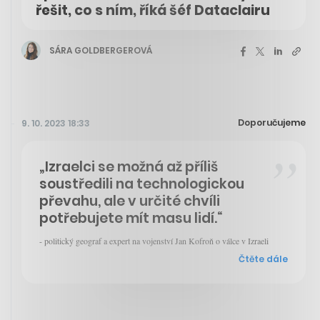
řešit, co s ním, říká šéf Dataclairu
SÁRA GOLDBERGEROVÁ
Doporučujeme
9. 10. 2023 18:33
„Izraelci se možná až příliš
soustředili na technologickou
převahu, ale v určité chvíli
potřebujete mít masu lidí.“
- politický geograf a expert na vojenství Jan Kofroň o válce v Izraeli
Čtěte dále