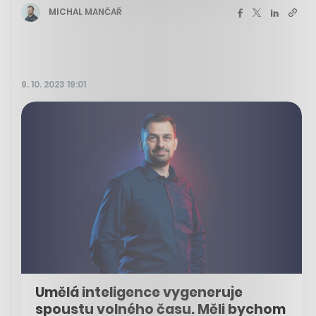
MICHAL MANČAŘ
9. 10. 2023 19:01
Umělá inteligence vygeneruje
spoustu volného času. Měli bychom