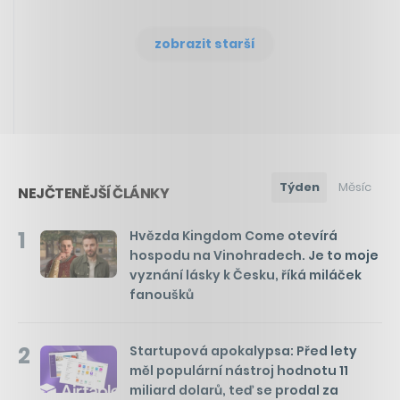
zobrazit starší
Týden
Měsíc
NEJČTENĚJŠÍ ČLÁNKY
1
Hvězda Kingdom Come otevírá
hospodu na Vinohradech. Je to moje
vyznání lásky k Česku, říká miláček
fanoušků
2
Startupová apokalypsa: Před lety
měl populární nástroj hodnotu 11
miliard dolarů, teď se prodal za