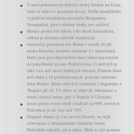
V noci pokračovaly letecké útoky Izraele na Gazu,
stále se mluví o pozemní invazi. Podle pondělního
vyjádření izraelského premiéra Benjamina
Netanjahua, jsou vzdušné útoky
jen začátek
.
Hamás poslal své rakety i do okolí Jeruzaléma,
odkud je hlášeno několik zraněných.
Americký prezident Joe Biden v uvedl, že při
útoku Hamásu zemřelo nejméně 11 Američanů.
Další jsou pravděpodobně mezi lidmi unesenými
na palestinské území. Pohřešováno či mrtvých je
také více než deset britských občanů, Francie hlásí
dvě oběti a 14 pohřešovaných, jednoho mrtvého
hlásí Rusko. Sedm mrtvých oznámila i Argentina a
Thajsko již 18. Už dříve se objevily informace o
úmrtí cizinců mimo jiné z Nepálu či Ukrajiny.
Izrael počet svých obětí zvedl už na 900, mrtvých
Palestinců je už více než 700.
Napjatá situace je i na severu Izraele, na nějž
ozbrojenci z libanonského šíitského hnutí
Hizballáh odpálili salvu raket. Měla to být pomsta