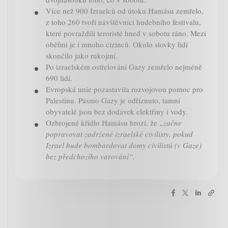
Více než 900 Izraelců od útoku Hamásu zemřelo,
z toho 260 tvoří návštěvníci hudebního festivalu,
které povraždili teroristé hned v sobotu ráno. Mezi
oběťmi je i mnoho cizinců. Okolo stovky lidí
skončilo jako rukojmí.
Po izraelském ostřelování Gazy zemřelo nejméně
690 lidí.
Evropská unie pozastavila rozvojovou pomoc pro
Palestinu. Pásmo Gazy je odříznuto, tamní
obyvatelé jsou bez dodávek elektřiny i vody.
Ozbrojené křídlo Hamásu hrozí, že
„začne
popravovat zadržené izraelské civilisty, pokud
Izrael bude bombardovat domy civilistů (v Gaze)
bez předchozího varování“.