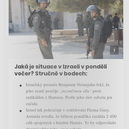
Jaká je situace v Izraeli v pondělí
večer? Stručně v bodech:
Izraelský premiér Benjamin Netanjahu řekl, že
jeho země použije
„nezměrnou sílu“
proti
radikálům z Hamásu. Podle jeho slov odveta jen
začala.
Izrael tak pokračuje v ostřelování Pásma Gazy.
Armáda uvedla, že během pondělka zasáhla 2 400
cílů spojených s hnutím Hamás. To by odpovídalo
dvojnásobku toho, co v sobotu.