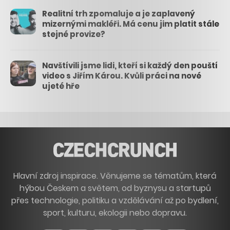
Realitní trh zpomaluje a je zaplavený
mizernými makléři. Má cenu jim platit stále
stejné provize?
Navštívili jsme lidi, kteří si každý den pouští
video s Jiřím Károu. Kvůli práci na nové
ujeté hře
Hlavní zdroj inspirace. Věnujeme se tématům, která
hýbou Českem a světem, od byznysu a startupů
přes technologie, politiku a vzdělávání až po bydlení,
sport, kulturu, ekologii nebo dopravu.