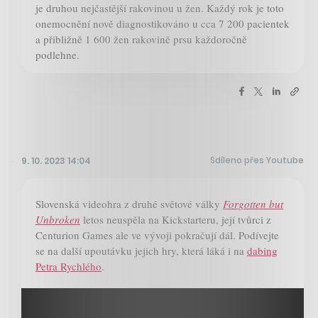
je druhou nejčastější rakovinou u žen. Každý rok je toto
onemocnění nově diagnostikováno u cca 7 200 pacientek
a přibližně 1 600 žen rakovině prsu každoročně
podlehne.
Sdíleno přes Youtube
9. 10. 2023 14:04
Slovenská videohra z druhé světové války
Forgotten but
Unbroken
letos neuspěla na Kickstarteru, její tvůrci z
Centurion Games ale ve vývoji pokračují dál. Podívejte
se na další upoutávku jejich hry, která láká i na
dabing
Petra Rychlého
.