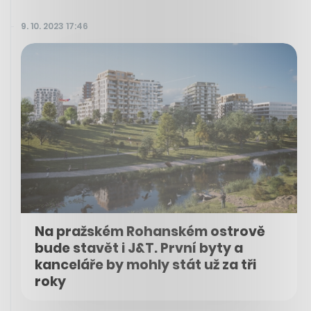
9. 10. 2023 17:46
Na pražském Rohanském ostrově
bude stavět i J&T. První byty a
kanceláře by mohly stát už za tři
roky