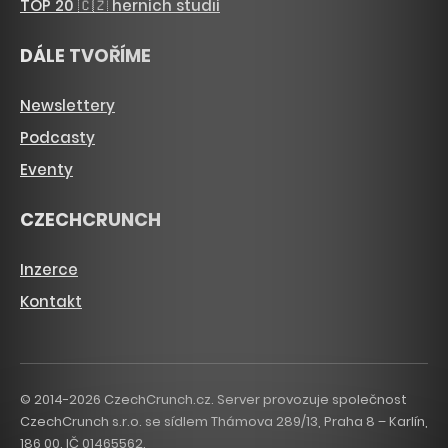
TOP 20 🇨🇿 herních studií
DÁLE TVOŘÍME
Newslettery
Podcasty
Eventy
CZECHCRUNCH
Inzerce
Kontakt
© 2014-2026 CzechCrunch.cz. Server provozuje společnost
CzechCrunch s.r.o. se sídlem Thámova 289/13, Praha 8 – Karlín,
186 00. IČ 01465562.