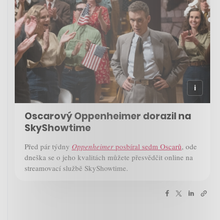
Oscarový Oppenheimer dorazil na
SkyShowtime
Před pár týdny
Oppenheimer
posbíral sedm Oscarů
, ode
dneška se o jeho kvalitách můžete přesvědčit online na
streamovací službě SkyShowtime.