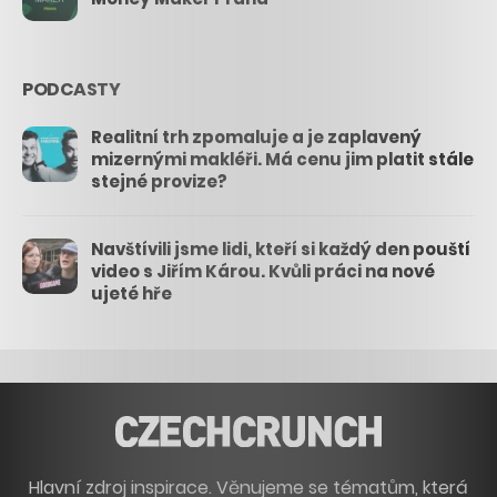
PODCASTY
Realitní trh zpomaluje a je zaplavený
mizernými makléři. Má cenu jim platit stále
stejné provize?
Navštívili jsme lidi, kteří si každý den pouští
video s Jiřím Károu. Kvůli práci na nové
ujeté hře
Hlavní zdroj inspirace. Věnujeme se tématům, která