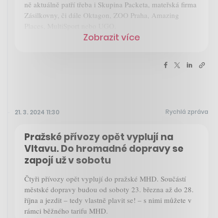
ně aktuálně patří třeba i Skupina Packeta, mateřská firma
Zásilkovny, či dále Oktagon, ZOO Praha, Amazing
Places, MultiSport nebo UGO.
Zobrazit více
Rychlá zpráva
21. 3. 2024 11:30
Pražské přívozy opět vyplují na
Vltavu. Do hromadné dopravy se
zapojí už v sobotu
Čtyři přívozy opět vyplují do pražské MHD. Součástí
městské dopravy budou od soboty 23. března až do 28.
října a jezdit – tedy vlastně plavit se! – s nimi můžete v
rámci běžného tarifu MHD.