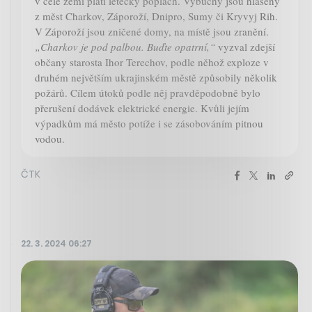
v celé zemi platí letecký poplach. Výbuchy jsou hlášeny
z měst Charkov, Záporoží, Dnipro, Sumy či Kryvyj Rih.
V Záporoží jsou zničené domy, na místě jsou zranění.
„Charkov je pod palbou. Buďte opatrní,“
vyzval zdejší
občany starosta Ihor Terechov, podle něhož exploze v
druhém největším ukrajinském městě způsobily několik
požárů. Cílem útoků podle něj pravděpodobně bylo
přerušení dodávek elektrické energie. Kvůli jejím
výpadkům má město potíže i se zásobováním pitnou
vodou.
ČTK
22. 3. 2024 06:27