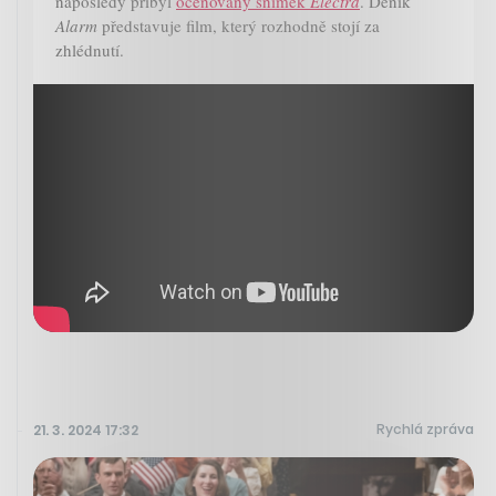
naposledy přibyl
oceňovaný snímek
Electra
. Deník
Alarm
představuje film, který rozhodně stojí za
zhlédnutí.
Rychlá zpráva
21. 3. 2024 17:32