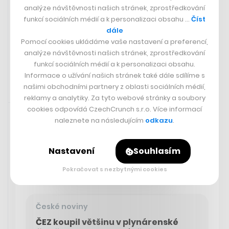
ochrnutého pacienta, který s jeho
analýze návštěvnosti našich stránek, zprostředkování
funkcí sociálních médií a k personalizaci obsahu …
Číst
čipem hraje šachy svou myslí
dále
Pomocí cookies ukládáme vaše nastavení a preferencí,
JIŘÍ BLATNÝ
analýze návštěvnosti našich stránek, zprostředkování
funkcí sociálních médií a k personalizaci obsahu.
Informace o užívání našich stránek také dále sdílíme s
našimi obchodními partnery z oblasti sociálních médií,
reklamy a analytiky. Za tyto webové stránky a soubory
Zaujalo nás
21. 3. 2024 15:11
cookies odpovídá CzechCrunch s.r.o. Více informací
naleznete na následujícím
odkazu
.
Energetická skupina ČEZ koupila 55,2 procenta v
domácí plynárenské společnosti GasNet, jež v Česku
Nastavení
Souhlasím
provozuje distribuční síť. Společnosti Macquarie Asset
Management zaplatí v přepočtu přes 21,3 miliardy
Pokračovat s nezbytnými cookies
korun.
České noviny
ČEZ koupil většinu v plynárenské