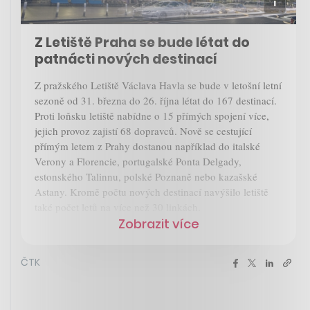
Z Letiště Praha se bude létat do
patnácti nových destinací
Z pražského Letiště Václava Havla se bude v letošní letní
sezoně od 31. března do 26. října létat do 167 destinací.
Proti loňsku letiště nabídne o 15 přímých spojení více,
jejich provoz zajistí 68 dopravců. Nově se cestující
přímým letem z Prahy dostanou například do italské
Verony a Florencie, portugalské Ponta Delgady,
estonského Talinnu, polské Poznaně nebo kazašské
Astany. Kromě počtu nových destinací navýšilo letiště
také počet letů na více než 30 linkách.
Zobrazit více
ČTK