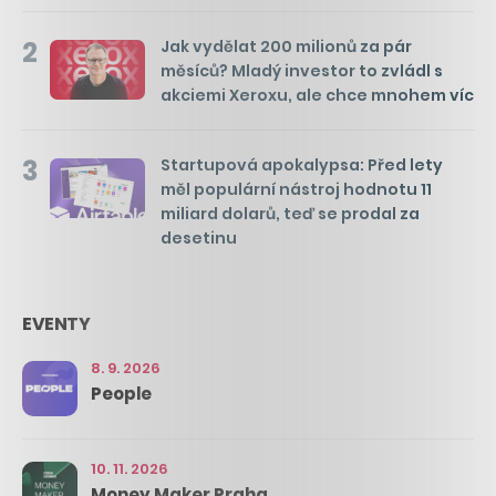
2
Jak vydělat 200 milionů za pár
měsíců? Mladý investor to zvládl s
akciemi Xeroxu, ale chce mnohem víc
3
Startupová apokalypsa: Před lety
měl populární nástroj hodnotu 11
miliard dolarů, teď se prodal za
desetinu
EVENTY
8. 9. 2026
People
10. 11. 2026
Money Maker Praha