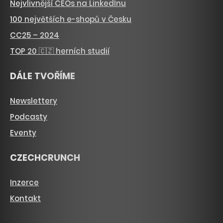
Nejvlivnější CEOs na LinkedInu
100 největších e-shopů v Česku
CC25 – 2024
TOP 20 🇨🇿 herních studií
DÁLE TVOŘÍME
Newslettery
Podcasty
Eventy
CZECHCRUNCH
Inzerce
Kontakt