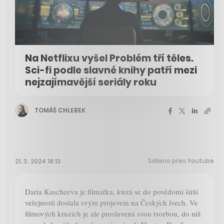
Na Netflixu vyšel Problém tří těles.
Sci-fi podle slavné knihy patří mezi
nejzajímavější seriály roku
TOMÁŠ CHLEBEK
Sdíleno přes Youtube
21. 3. 2024 18:13
Daria Kascheeva je filmařka, která se do povědomí širší
veřejnosti dostala svým projevem na Českých lvech. Ve
filmových kruzích je ale proslavená svou tvorbou, do níž