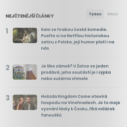
Týden
Měsíc
NEJČTENĚJŠÍ ČLÁNKY
1
Kam se hrabou české komedie.
Pusťte si na Netflixu historickou
satiru z Polska, její humor platí i na
nás
2
Je libo zámek? U Žatce se jeden
prodává, jeho součástí je i sýpka
nebo sušárna chmele
3
Hvězda Kingdom Come otevírá
hospodu na Vinohradech. Je to moje
vyznání lásky k Česku, říká miláček
fanoušků