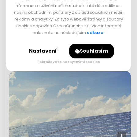
Půjčení automobilu v zahraničí je
Informace o užívání našich stránek také dále sdílíme s
kličkováním mezi pastmi na turisty.
našimi obchodními partnery z oblasti sociálních médií,
Na co všechno si dát pozor?
reklamy a analytiky. Za tyto webové stránky a soubory
cookies odpovídá CzechCrunch s.r.o. Více informací
VOJTĚCH SEDLÁČEK
naleznete na následujícím
odkazu
.
Nastavení
Souhlasím
Pokračovat s nezbytnými cookies
Rychlá zpráva
22. 7. 2023 17:43