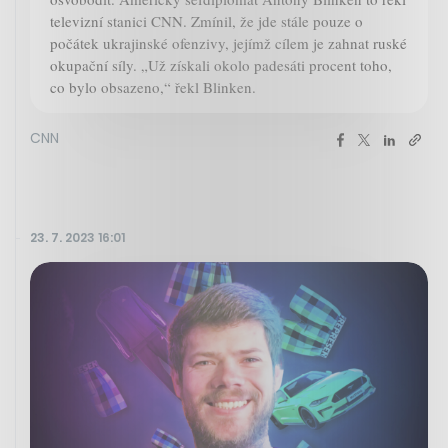
televizní stanici CNN. Zmínil, že jde stále pouze o
počátek ukrajinské ofenzivy, jejímž cílem je zahnat ruské
okupační síly. „Už získali okolo padesáti procent toho,
co bylo obsazeno,“ řekl Blinken.
CNN
23. 7. 2023 16:01