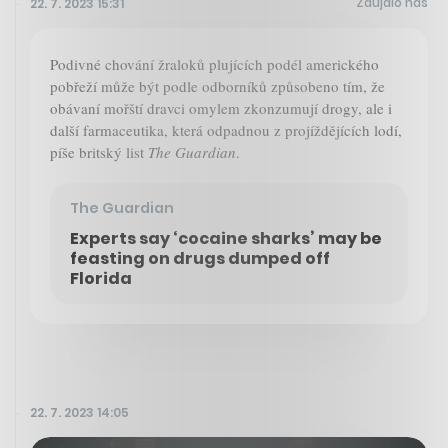
Zaujalo nás
22. 7. 2023 15:31
Podivné chování žraloků plujících podél amerického
pobřeží může být podle odborníků způsobeno tím, že
obávaní mořští dravci omylem zkonzumují drogy, ale i
další farmaceutika, která odpadnou z projíždějících lodí,
píše britský list
The Guardian
.
The Guardian
Experts say ‘cocaine sharks’ may be
feasting on drugs dumped off
Florida
22. 7. 2023 14:05