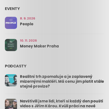
EVENTY
8. 9. 2026
People
10. 11. 2026
Money Maker Praha
PODCASTY
Realitní trh zpomaluje a je zaplavený
mizernými makléři. Má cenu jim platit stále
stejné provize?
Navštívili jsme lidi, kteří si každý den pouští
video s Jiřím Károu. Kvůli práci na nové