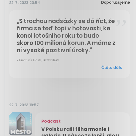
Doporučujeme
22. 7. 2023 20:54
„S trochou nadsázky se dá říct, že
firma se teď topí v hotovosti, ke
konci letošního roku to bude
skoro 100 milionů korun. A máme z
ní vysoké pozitivní úroky.“
- František Bostl, Bezvavlasy
Čtěte dále
22. 7. 2023 19:57
Podcast
V Polsku raší filharmonie i
galerie. U nás se to lepší, ale v