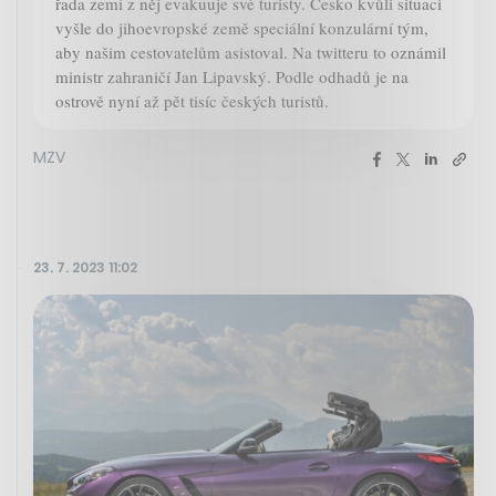
řada zemí z něj evakuuje své turisty. Česko kvůli situaci
vyšle do jihoevropské země speciální konzulární tým,
aby našim cestovatelům asistoval. Na twitteru to oznámil
ministr zahraničí Jan Lipavský. Podle odhadů je na
ostrově nyní až pět tisíc českých turistů.
MZV
23. 7. 2023 11:02