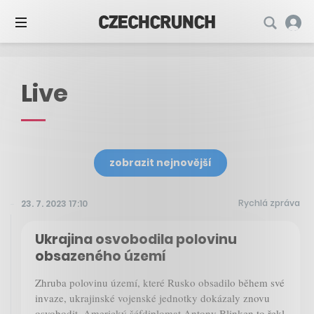
Live
zobrazit nejnovější
Rychlá zpráva
23. 7. 2023 17:10
Ukrajina osvobodila polovinu
obsazeného území
Zhruba polovinu území, které Rusko obsadilo během své
invaze, ukrajinské vojenské jednotky dokázaly znovu
osvobodit. Americký šéfdiplomat Antony Blinken to řekl