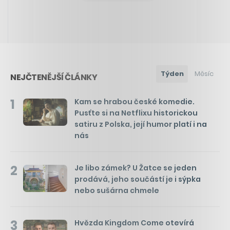
Týden
Měsíc
NEJČTENĚJŠÍ ČLÁNKY
1
Kam se hrabou české komedie.
Pusťte si na Netflixu historickou
satiru z Polska, její humor platí i na
nás
2
Je libo zámek? U Žatce se jeden
prodává, jeho součástí je i sýpka
nebo sušárna chmele
3
Hvězda Kingdom Come otevírá