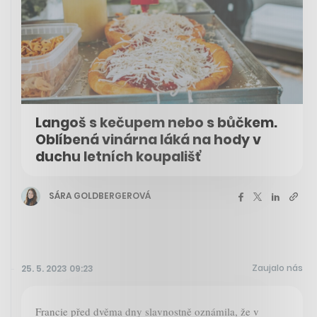
Langoš s kečupem nebo s bůčkem.
Oblíbená vinárna láká na hody v
duchu letních koupališť
SÁRA GOLDBERGEROVÁ
Zaujalo nás
25. 5. 2023 09:23
Francie před dvěma dny slavnostně oznámila, že v