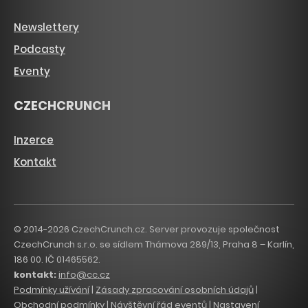
Newslettery
Podcasty
Eventy
CZECHCRUNCH
Inzerce
Kontakt
© 2014-2026 CzechCrunch.cz. Server provozuje společnost
CzechCrunch s.r.o. se sídlem Thámova 289/13, Praha 8 – Karlín,
186 00. IČ 01465562.
kontakt:
info@cc.cz
Podmínky užívání
|
Zásady zpracování osobních údajů
|
Obchodní podmínky
|
Návštěvní řád eventů
|
Nastavení