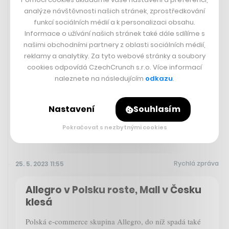
analýze návštěvnosti našich stránek, zprostředkování
funkcí sociálních médií a k personalizaci obsahu.
Informace o užívání našich stránek také dále sdílíme s
našimi obchodními partnery z oblasti sociálních médií,
reklamy a analytiky. Za tyto webové stránky a soubory
Objevil díru na stárnoucím trhu a ve
cookies odpovídá CzechCrunch s.r.o. Více informací
32 letech je z něj miliardář. Hledá
naleznete na následujícím
odkazu
.
kupce pro firmy bez nástupce
Nastavení
Souhlasím
LUBOŠ KREČ
Pokračovat s nezbytnými cookies
Rychlá zpráva
25. 5. 2023 11:55
Allegro v Polsku roste, Mall v Česku
klesá
Polská e-commerce skupina Allegro, do níž spadá také