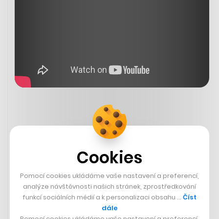
25. 5. 2023 12:40
Cookies
Pomocí cookies ukládáme vaše nastavení a preferencí,
analýze návštěvnosti našich stránek, zprostředkování
funkcí sociálních médií a k personalizaci obsahu …
Číst
dále
Pomocí cookies ukládáme vaše nastavení a preferencí,