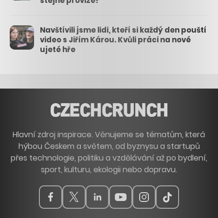
stejné provize?
Navštívili jsme lidi, kteří si každý den pouští
video s Jiřím Károu. Kvůli práci na nové
ujeté hře
Hlavní zdroj inspirace. Věnujeme se tématům, která
hýbou Českem a světem, od byznysu a startupů
přes technologie, politiku a vzdělávání až po bydlení,
sport, kulturu, ekologii nebo dopravu.