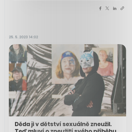
25. 5. 2023 14:02
Děda ji v dětství sexuálně zneužil.
Teď mluví o zneužití svého příběhu,