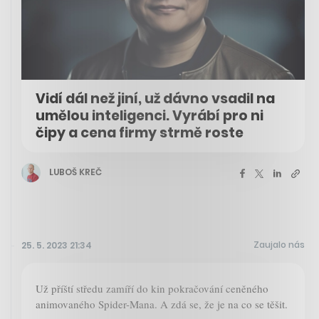
Vidí dál než jiní, už dávno vsadil na
umělou inteligenci. Vyrábí pro ni
čipy a cena firmy strmě roste
LUBOŠ KREČ
Zaujalo nás
25. 5. 2023 21:34
Už příští středu zamíří do kin pokračování ceněného
animovaného Spider-Mana. A zdá se, že je na co se těšit.