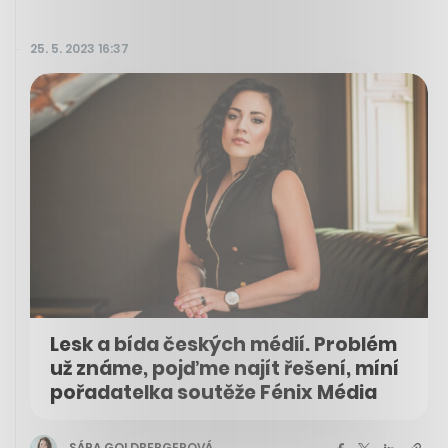
25. 5. 2023 16:37
Lesk a bída českých médií. Problém
už známe, pojďme najít řešení, míní
pořadatelka soutěže Fénix Média
SÁRA GOLDBERGEROVÁ