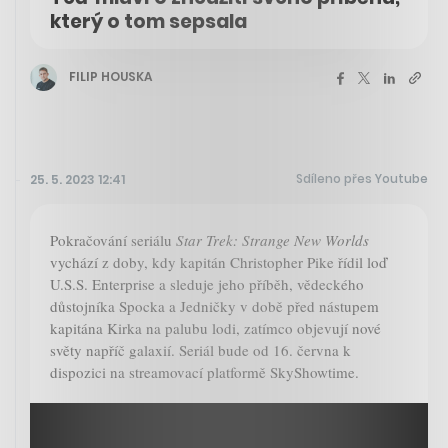
který o tom sepsala
FILIP HOUSKA
Sdíleno přes Youtube
25. 5. 2023 12:41
Pokračování seriálu
Star Trek: Strange New Worlds
vychází z doby, kdy kapitán Christopher Pike řídil loď
U.S.S. Enterprise a sleduje jeho příběh, vědeckého
důstojníka Spocka a Jedničky v době před nástupem
kapitána Kirka na palubu lodi, zatímco objevují nové
světy napříč galaxií. Seriál bude od 16. června k
dispozici na streamovací platformě SkyShowtime.