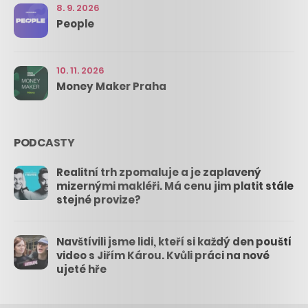
8. 9. 2026
People
10. 11. 2026
Money Maker Praha
PODCASTY
Realitní trh zpomaluje a je zaplavený
mizernými makléři. Má cenu jim platit stále
stejné provize?
Navštívili jsme lidi, kteří si každý den pouští
video s Jiřím Károu. Kvůli práci na nové
ujeté hře