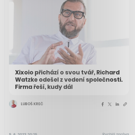
Xixoio přichází o svou tvář, Richard
Watzke odešel z vedení společnosti.
Firma řeší, kudy dál
LUBOŠ KREČ
Rychlá zpráva
5. 6. 2023 20:25