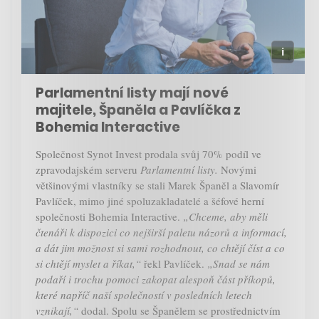
Parlamentní listy mají nové
majitele, Španěla a Pavlíčka z
Bohemia Interactive
Společnost Synot Invest prodala svůj 70% podíl ve
zpravodajském serveru
Parlamentní listy.
Novými
většinovými vlastníky se stali Marek Španěl a Slavomír
Pavlíček, mimo jiné spoluzakladatelé a šéfové herní
společnosti Bohemia Interactive.
„Chceme, aby měli
čtenáři k dispozici co nejširší paletu názorů a informací,
a dát jim možnost si sami rozhodnout, co chtějí číst a co
si chtějí myslet a říkat,“
řekl Pavlíček.
„Snad se nám
podaří i trochu pomoci zakopat alespoň část příkopů,
které napříč naší společností v posledních letech
vznikají,“
dodal. Spolu se Španělem se prostřednictvím