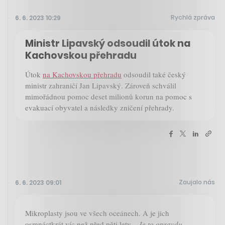
Rychlá zpráva
6. 6. 2023 10:29
Ministr Lipavský odsoudil útok na
Kachovskou přehradu
Útok
na Kachovskou přehradu
odsoudil také český
ministr zahraničí Jan Lipavský. Zároveň schválil
mimořádnou pomoc deset milionů korun na pomoc s
evakuací obyvatel a následky zničení přehrady.
Zaujalo nás
6. 6. 2023 09:01
Mikroplasty jsou ve všech oceánech. A je jich
osmnáctkrát víc než před pěti lety.
„Je to opravdu