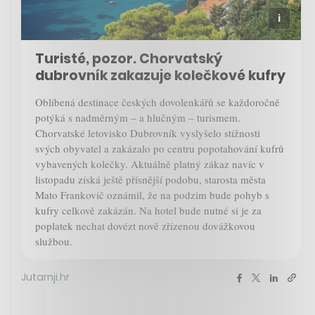
Turisté, pozor. Chorvatský
dubrovník zakazuje kolečkové kufry
Oblíbená destinace českých dovolenkářů se každoročně
potýká s nadměrným – a hlučným – turismem.
Chorvatské letovisko Dubrovník vyslyšelo stížnosti
svých obyvatel a zakázalo po centru popotahování kufrů
vybavených kolečky. Aktuálně platný zákaz navíc v
listopadu získá ještě přísnější podobu, starosta města
Mato Frankovič oznámil, že na podzim bude pohyb s
kufry celkově zakázán. Na hotel bude nutné si je za
poplatek nechat dovézt nově zřízenou dovážkovou
službou.
Jutarnji.hr