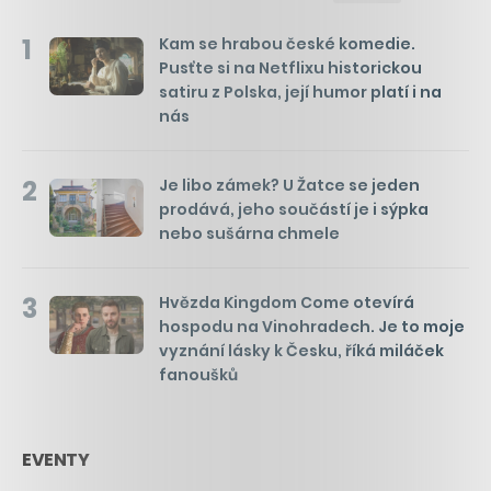
1
Kam se hrabou české komedie.
Pusťte si na Netflixu historickou
satiru z Polska, její humor platí i na
nás
2
Je libo zámek? U Žatce se jeden
prodává, jeho součástí je i sýpka
nebo sušárna chmele
3
Hvězda Kingdom Come otevírá
hospodu na Vinohradech. Je to moje
vyznání lásky k Česku, říká miláček
fanoušků
EVENTY