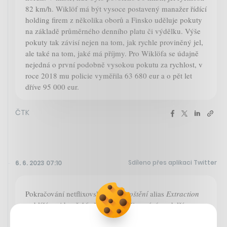
82 km/h. Wiklöf má být vysoce postavený manažer řídící
holding firem z několika oborů a Finsko uděluje pokuty
na základě průměrného denního platu či výdělku. Výše
pokuty tak závisí nejen na tom, jak rychle proviněný jel,
ale také na tom, jaké má příjmy. Pro Wiklöfa se údajně
nejedná o první podobně vysokou pokutu za rychlost, v
roce 2018 mu policie vyměřila 63 680 eur a o pět let
dříve 95 000 eur.
ČTK
Sdíleno přes aplikaci Twitter
6. 6. 2023 07:10
Pokračování netflixovského
Vyproštění
alias
Extraction
se blíží, vyjde už 16. června. A připomíná se další
ukázkou, ve které kromě Chrise Hemswortha nechybí ani