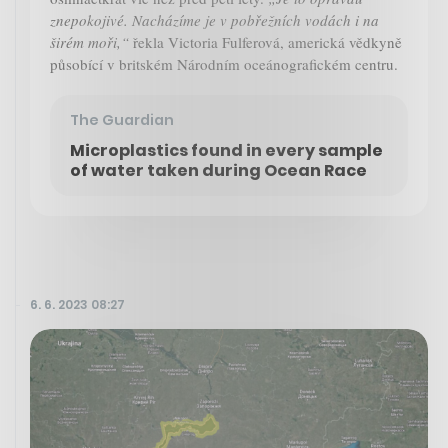
znepokojivé. Nacházíme je v pobřežních vodách i na
širém moři,“
řekla Victoria Fulferová, americká vědkyně
působící v britském Národním oceánografickém centru.
The Guardian
Microplastics found in every sample
of water taken during Ocean Race
6. 6. 2023 08:27