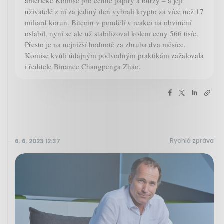
americké Komise pro cenné papíry a burzy – a její
uživatelé z ní za jediný den vybrali krypto za více než 17
miliard korun. Bitcoin v pondělí v reakci na obvinění
oslabil, nyní se ale už stabilizoval kolem ceny 566 tisíc.
Přesto je na nejnižší hodnotě za zhruba dva měsíce.
Komise kvůli údajným podvodným praktikám zažalovala
i ředitele Binance Changpenga Zhao.
Rychlá zpráva
6. 6. 2023 12:37