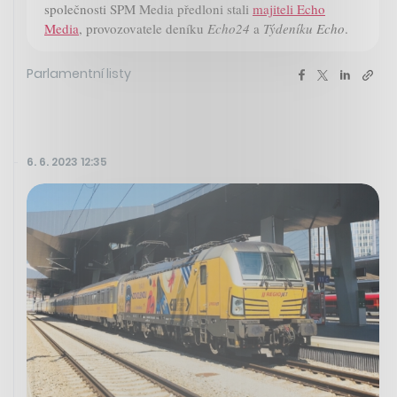
společnosti SPM Media předloni stali
majiteli Echo
Media
, provozovatele deníku
Echo24
a
Týdeníku Echo
.
Parlamentní listy
6. 6. 2023 12:35