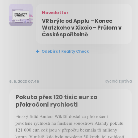
Newsletter
VR brýle od Applu – Konec
Watzkeho v Xixoio – Průlom v
České spořitelně
Odebírat Reality Check
Rychlá zpráva
6. 6. 2023 07:45
Pokuta přes 120 tisíc eur za
překročení rychlosti
Finský řidič Anders Wiklöf dostal za překročení
povolené rychlosti na finském souostroví Alandy pokutu
121 000 eur, což jsou v přepočtu bezmála tři miliony
korun. V místě, kde bylo povoleno 50 km/h, jel rychlostí