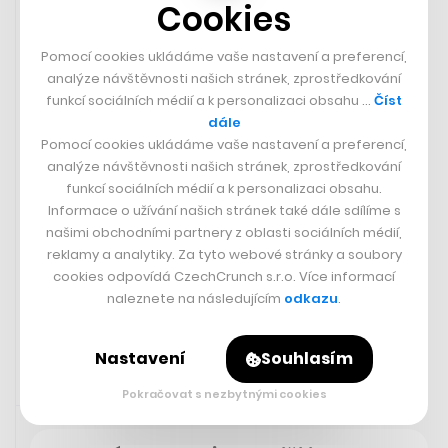
Idris Elba.
Cookies
The Extraction team is expanding!
Pomocí cookies ukládáme vaše nastavení a preferencí,
analýze návštěvnosti našich stránek, zprostředkování
Idris Elba joins Chris Hemsworth,
funkcí sociálních médií a k personalizaci obsahu …
Číst
Golshifteh Farahani and Adam
dále
Bessa in Extraction 2, premiering
Pomocí cookies ukládáme vaše nastavení a preferencí,
analýze návštěvnosti našich stránek, zprostředkování
June 16.
funkcí sociálních médií a k personalizaci obsahu.
pic.twitter.com/KWq2u35gnt
Informace o užívání našich stránek také dále sdílíme s
našimi obchodními partnery z oblasti sociálních médií,
reklamy a analytiky. Za tyto webové stránky a soubory
— Netflix (@netflix)
June 5, 2023
cookies odpovídá CzechCrunch s.r.o. Více informací
naleznete na následujícím
odkazu
.
Nastavení
Souhlasím
Pokračovat s nezbytnými cookies
Rychlá zpráva
6. 6. 2023 06:44