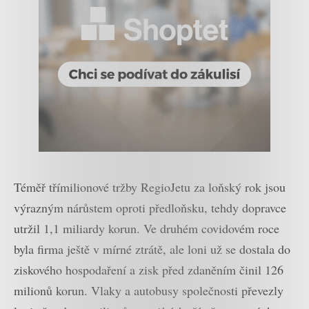
Téměř třímilionové tržby RegioJetu za loňský rok jsou
výrazným nárůstem oproti předloňsku, tehdy dopravce
utržil 1,1 miliardy korun. Ve druhém covidovém roce
byla firma ještě v mírné ztrátě, ale loni už se dostala do
ziskového hospodaření a zisk před zdaněním činil 126
milionů korun. Vlaky a autobusy společnosti převezly