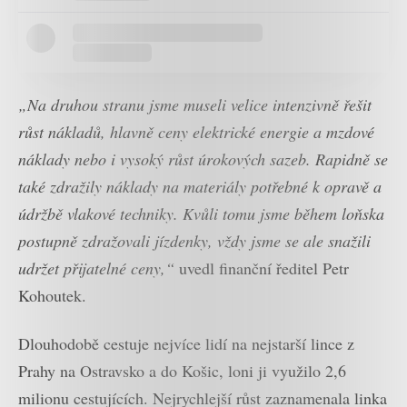
„Na druhou stranu jsme museli velice intenzivně řešit
růst nákladů, hlavně ceny elektrické energie a mzdové
náklady nebo i vysoký růst úrokových sazeb. Rapidně se
také zdražily náklady na materiály potřebné k opravě a
údržbě vlakové techniky. Kvůli tomu jsme během loňska
postupně zdražovali jízdenky, vždy jsme se ale snažili
udržet přijatelné ceny,“
uvedl finanční ředitel Petr
Kohoutek.
Dlouhodobě cestuje nejvíce lidí na nejstarší lince z
Prahy na Ostravsko a do Košic, loni ji využilo 2,6
milionu cestujících. Nejrychlejší růst zaznamenala linka