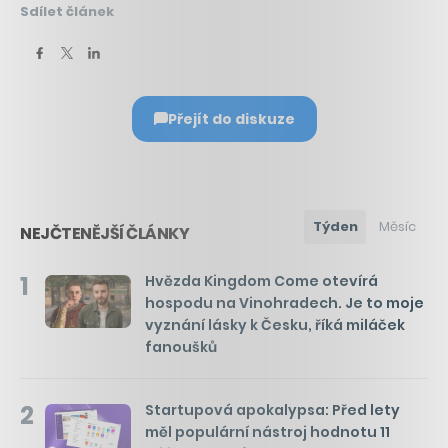
Sdílet článek
Přejít do diskuze
Týden
Měsíc
NEJČTENĚJŠÍ ČLÁNKY
1
Hvězda Kingdom Come otevírá
hospodu na Vinohradech. Je to moje
vyznání lásky k Česku, říká miláček
fanoušků
2
Startupová apokalypsa: Před lety
měl populární nástroj hodnotu 11