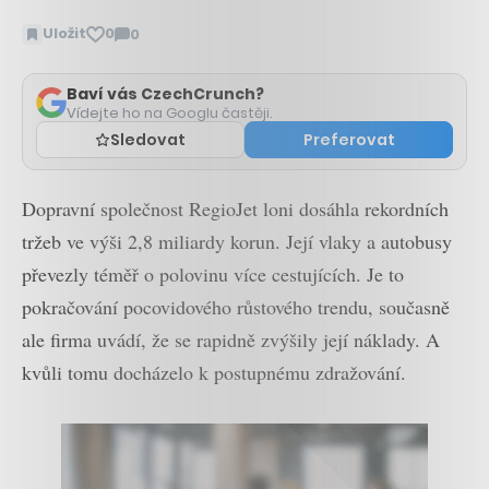
Uložit
0
0
Zobrazit
komentáře
Baví vás CzechCrunch?
Vídejte ho na Googlu častěji.
Sledovat
Preferovat
Dopravní společnost RegioJet loni dosáhla rekordních
tržeb ve výši 2,8 miliardy korun. Její vlaky a autobusy
převezly téměř o polovinu více cestujících. Je to
pokračování pocovidového růstového trendu, současně
ale firma uvádí, že se rapidně zvýšily její náklady. A
kvůli tomu docházelo k postupnému zdražování.