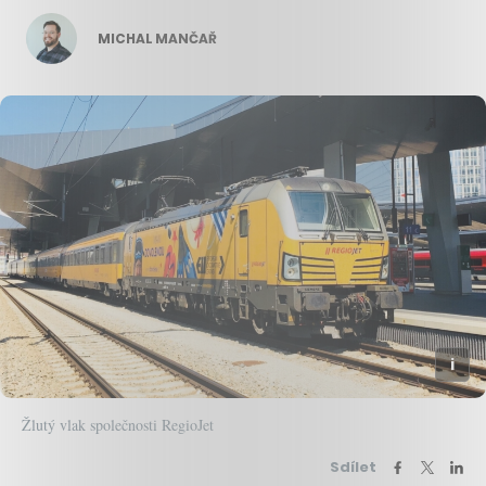
MICHAL MANČAŘ
Žlutý vlak společnosti RegioJet
Sdílet