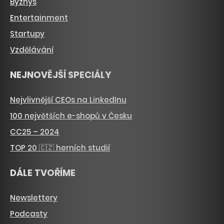
Byznys
Entertainment
Startupy
Vzdělávání
NEJNOVĚJŠÍ SPECIÁLY
Nejvlivnější CEOs na LinkedInu
100 největších e-shopů v Česku
CC25 – 2024
TOP 20 🇨🇿 herních studií
DÁLE TVOŘÍME
Newslettery
Podcasty