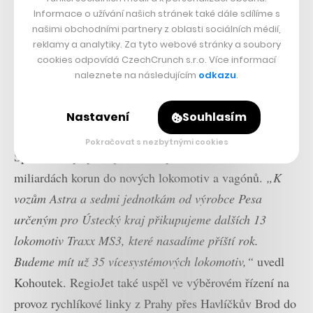
Informace o užívání našich stránek také dále sdílíme s
našimi obchodními partnery z oblasti sociálních médií,
reklamy a analytiky. Za tyto webové stránky a soubory
cookies odpovídá CzechCrunch s.r.o. Více informací
naleznete na následujícím
odkazu
.
Nastavení
Souhlasím
Pokračovat s nezbytnými cookies
Společnost připravuje další expanzi a investice v
miliardách korun do nových lokomotiv a vagónů.
„K
vozům Astra a sedmi jednotkám od výrobce Pesa
určeným pro Ústecký kraj přikupujeme dalších 13
lokomotiv Traxx MS3, které nasadíme příští rok.
Budeme mít už 35 vícesystémových lokomotiv,“
uvedl
Kohoutek. RegioJet také uspěl ve výběrovém řízení na
provoz rychlíkové linky z Prahy přes Havlíčkův Brod do