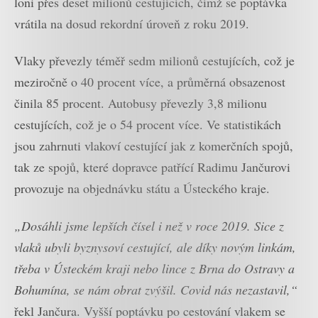
loni přes deset milionů cestujících, čímž se poptávka
vrátila na dosud rekordní úroveň z roku 2019.
Vlaky převezly téměř sedm milionů cestujících, což je
meziročně o 40 procent více, a průměrná obsazenost
činila 85 procent. Autobusy převezly 3,8 milionu
cestujících, což je o 54 procent více. Ve statistikách
jsou zahrnuti vlakoví cestující jak z komerčních spojů,
tak ze spojů, které dopravce patřící Radimu Jančurovi
provozuje na objednávku státu a Ústeckého kraje.
„Dosáhli jsme lepších čísel i než v roce 2019. Sice z
vlaků ubyli byznysoví cestující, ale díky novým linkám,
třeba v Ústeckém kraji nebo lince z Brna do Ostravy a
Bohumína, se nám obrat zvýšil. Covid nás nezastavil,“
řekl Jančura. Vyšší poptávku po cestování vlakem se