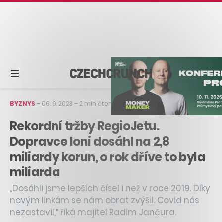
BYZNYS
–
06. 6. 2023
–
2 min čtení
Rekordní tržby RegioJetu.
Dopravce loni dosáhl na 2,8
miliardy korun, o rok dříve to byla
miliarda
„Dosáhli jsme lepších čísel i než v roce 2019. Díky
novým linkám se nám obrat zvýšil. Covid nás
nezastavil,“ říká majitel Radim Jančura.