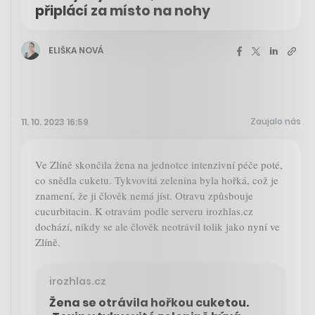
připlácí za místo na nohy
ELIŠKA NOVÁ
Zaujalo nás
11. 10. 2023 16:59
Ve Zlíně skončila žena na jednotce intenzivní péče poté,
co snědla cuketu. Tykvovitá zelenina byla hořká, což je
znamení, že ji člověk nemá jíst. Otravu způsbouje
cucurbitacin. K otravám podle serveru irozhlas.cz
dochází, nikdy se ale člověk neotrávil tolik jako nyní ve
Zlíně.
irozhlas.cz
Žena se otrávila hořkou cuketou.