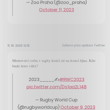
— Zoo Praha (@zoo_praha)
October 11, 2023
Sdíleno přes aplikaci Twitter
11. 10. 2023 12:15
Mistrovství světa v ragby končí už na konci října. Kdo
bude letos vítěz?
2023_____✍️
#RWC2023
pic.twitter.com/Ds1aa2L148
— Rugby World Cup
(@rugbyworldcup)
October 9, 2023