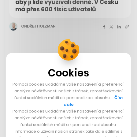
aby ji lidé využívali denně. V Česku
má přes 600 tisíc uživatelů
ONDŘEJ HOLZMAN
11. 10. 2023 12:00
Cookies
Newsletter
🚀 Máme tu další event ze
Pomocí cookies ukládáme vaše nastavení a preferencí,
série CC Startupy
analýze návštěvnosti našich stránek, zprostředkování
funkcí sociálních médií a k personalizaci obsahu …
Číst
dále
Odebírat Reality Check
Pomocí cookies ukládáme vaše nastavení a preferencí,
analýze návštěvnosti našich stránek, zprostředkování
funkcí sociálních médií a k personalizaci obsahu.
Informace o užívání našich stránek také dále sdílíme s
Rychlá zpráva
11. 10. 2023 11:37