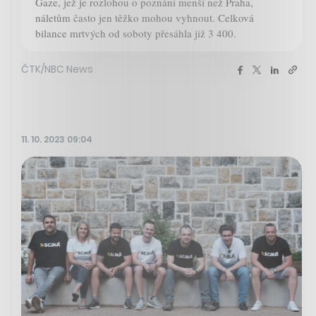
Gaze, jež je rozlohou o poznání menší než Praha,
náletům často jen těžko mohou vyhnout. Celková
bilance mrtvých od soboty přesáhla již 3 400.
ČTK/NBC News
11. 10. 2023 09:04