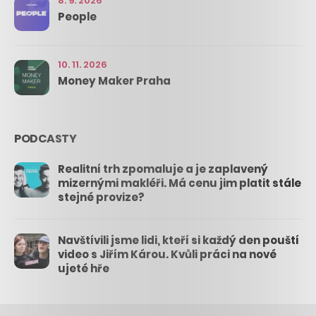
8. 9. 2026
People
10. 11. 2026
Money Maker Praha
PODCASTY
Realitní trh zpomaluje a je zaplavený
mizernými makléři. Má cenu jim platit stále
stejné provize?
Navštívili jsme lidi, kteří si každý den pouští
video s Jiřím Károu. Kvůli práci na nové
ujeté hře