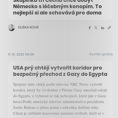
Skupinka tří Čechů chce dobýt
Německo s léčebným konopím. To
nejlepší si ale schovává pro doma
ELIŠKA NOVÁ
Rychlá zpráva
11. 10. 2023 09:05
USA prý chtějí vytvořit koridor pro
bezpečný přechod z Gazy do Egypta
Spojené státy chtějí podle televize NBC News vytvořit
koridor, který by civilistům z Pásma Gazy umožnil odejít
do Egypta, a vyhnout se tak nebezpečí, které jim v Gaze
hrozí.Podle americké televize administrativa prezidenta
Joeho Bidena o plánu jedná s několika dalšími státy.
Cílem je zabránit masovému umírání civilistů, kteří se v