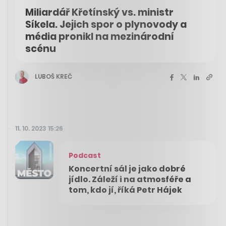
Miliardář Křetínský vs. ministr
Síkela. Jejich spor o plynovody a
média pronikl na mezinárodní
scénu
LUBOŠ KREČ
11. 10. 2023 15:26
Podcast
Koncertní sál je jako dobré
jídlo. Záleží i na atmosféře a
tom, kdo jí, říká Petr Hájek