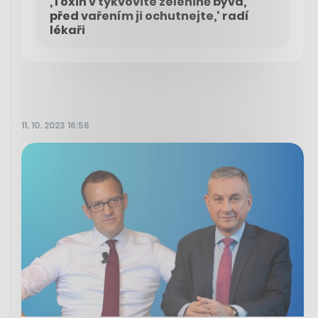
‚Toxin v tykvovité zelenině bývá,
před vařením ji ochutnejte,‘ radí
lékaři
11. 10. 2023 16:56