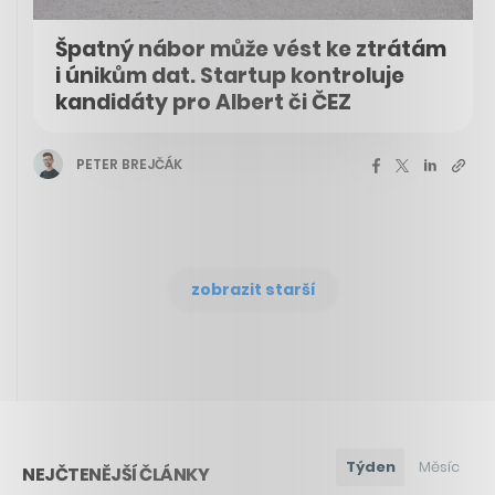
Špatný nábor může vést ke ztrátám
i únikům dat. Startup kontroluje
kandidáty pro Albert či ČEZ
PETER BREJČÁK
zobrazit starší
Týden
Měsíc
NEJČTENĚJŠÍ ČLÁNKY