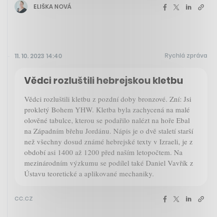
ELIŠKA NOVÁ
Rychlá zpráva
11. 10. 2023 14:40
Vědci rozluštili hebrejskou kletbu
Vědci rozluštili kletbu z pozdní doby bronzové. Zní: Jsi
prokletý Bohem YHW. Kletba byla zachycená na malé
olověné tabulce, kterou se podařilo nalézt na hoře Ebal
na Západním břehu Jordánu. Nápis je o dvě staletí starší
než všechny dosud známé hebrejské texty v Izraeli, je z
období asi 1400 až 1200 před naším letopočtem. Na
mezinárodním výzkumu se podílel také Daniel Vavřík z
Ústavu teoretické a aplikované mechaniky.
cc.cz