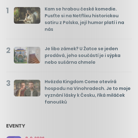
1
Kam se hrabou české komedie.
Pusťte si na Netflixu historickou
satiru z Polska, její humor platí i na
nás
2
Je libo zámek? U Žatce se jeden
prodává, jeho součástí je i sýpka
nebo sušárna chmele
3
Hvězda Kingdom Come otevírá
hospodu na Vinohradech. Je to moje
vyznání lásky k Česku, říká miláček
fanoušků
EVENTY