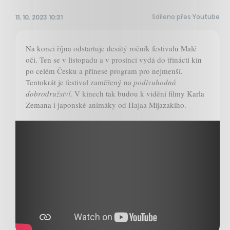
Sdíleno přes Youtube
11. 10. 2023 10:31
Na konci října odstartuje desátý ročník festivalu Malé
oči. Ten se v listopadu a v prosinci vydá do třinácti kin
po celém Česku a přinese program pro nejmenší.
Tentokrát je festival zaměřený na
podivuhodná
dobrodružství
. V kinech tak budou k vidění filmy Karla
Zemana i japonské animáky od Hajaa Mijazakiho.