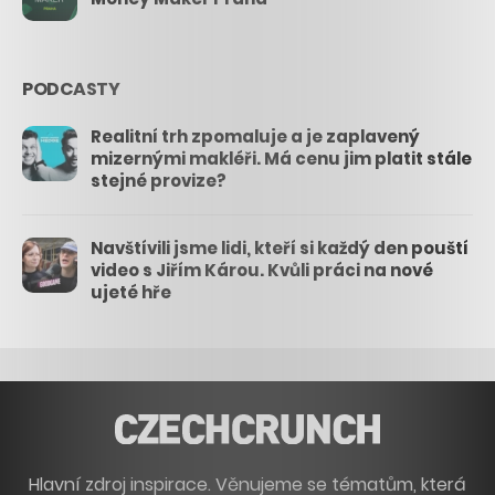
PODCASTY
Realitní trh zpomaluje a je zaplavený
mizernými makléři. Má cenu jim platit stále
stejné provize?
Navštívili jsme lidi, kteří si každý den pouští
video s Jiřím Károu. Kvůli práci na nové
ujeté hře
Hlavní zdroj inspirace. Věnujeme se tématům, která