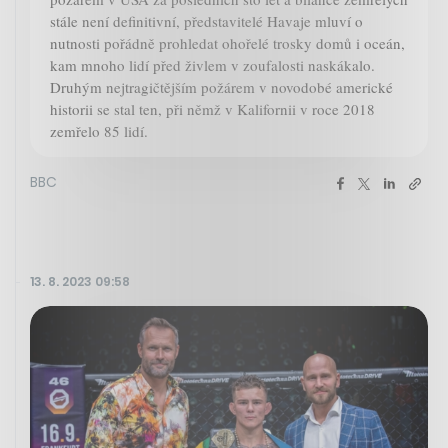
stále není definitivní, představitelé Havaje mluví o
nutnosti pořádně prohledat ohořelé trosky domů i oceán,
kam mnoho lidí před živlem v zoufalosti naskákalo.
Druhým nejtragičtějším požárem v novodobé americké
historii se stal ten, při němž v Kalifornii v roce 2018
zemřelo 85 lidí.
BBC
13. 8. 2023 09:58