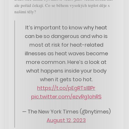
ale pořád čekají. Co se během vysokých teplot děje s
našimi těly?
It’s important to know why heat
can be so dangerous and who is
most at risk for heat-related
illnesses as heat waves become
more common. Here’s a look at
what happens inside your body
when it gets too hot.
https://t.co/pEgRTsIBPr
pic.twitter.com/ezvRg1ohRS
— The New York Times (@nytimes)
August 12, 2023