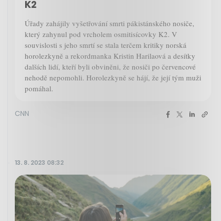
K2
Úřady zahájily vyšetřování smrti pákistánského nosiče,
který zahynul pod vrcholem osmitisícovky K2. V
souvislosti s jeho smrtí se stala terčem kritiky norská
horolezkyně a rekordmanka Kristin Harilaová a desítky
dalších lidí, kteří byli obviněni, že nosiči po červencové
nehodě nepomohli. Horolezkyně se hájí, že její tým muži
pomáhal.
CNN
13. 8. 2023 08:32