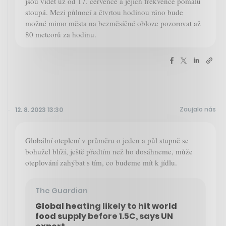
jsou vidět už od 17. července a jejich frekvence pomalu
stoupá. Mezi půlnocí a čtvrtou hodinou ráno bude
možné mimo města na bezměsíčné obloze pozorovat až
80 meteorů za hodinu.
Zaujalo nás
12. 8. 2023 13:30
Globální oteplení v průměru o jeden a půl stupně se
bohužel blíží, ještě předtím než ho dosáhneme, může
oteplování zahýbat s tím, co budeme mít k jídlu.
The Guardian
Global heating likely to hit world
food supply before 1.5C, says UN