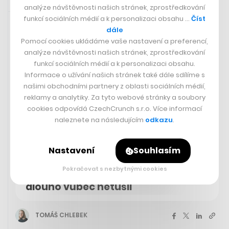
analýze návštěvnosti našich stránek, zprostředkování
12. 8. 2023 20:02
funkcí sociálních médií a k personalizaci obsahu …
Číst
dále
Pomocí cookies ukládáme vaše nastavení a preferencí,
analýze návštěvnosti našich stránek, zprostředkování
funkcí sociálních médií a k personalizaci obsahu.
Informace o užívání našich stránek také dále sdílíme s
našimi obchodními partnery z oblasti sociálních médií,
reklamy a analytiky. Za tyto webové stránky a soubory
cookies odpovídá CzechCrunch s.r.o. Více informací
naleznete na následujícím
odkazu
.
Nastavení
Souhlasím
Písničkář Rodriguez byl oblíbený
Pokračovat s nezbytnými cookies
jako Bob Dylan, o své slávě ale
dlouho vůbec netušil
TOMÁŠ CHLEBEK