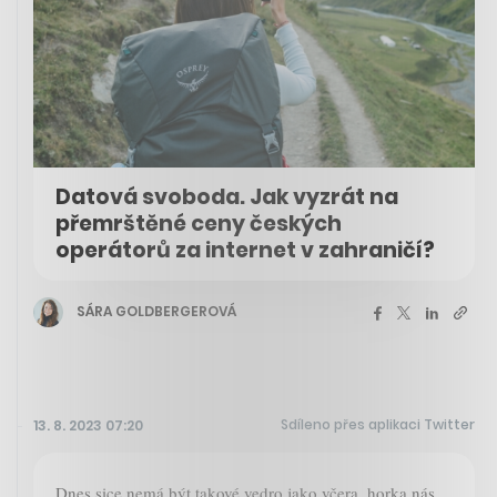
Datová svoboda. Jak vyzrát na
přemrštěné ceny českých
operátorů za internet v zahraničí?
SÁRA GOLDBERGEROVÁ
Sdíleno přes aplikaci Twitter
13. 8. 2023 07:20
Dnes sice nemá být takové vedro jako včera, horka nás