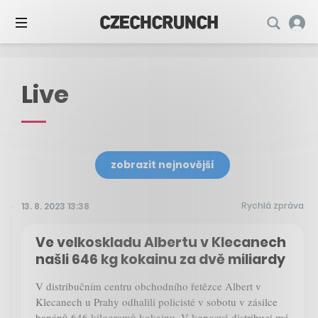
Live
zobrazit nejnovější
Rychlá zpráva
13. 8. 2023 13:38
Ve velkoskladu Albertu v Klecanech
našli 646 kg kokainu za dvě miliardy
V distribučním centru obchodního řetězce Albert v
Klecanech u Prahy odhalili policisté v sobotu v zásilce
banánů 646 kilogramů kokainu. V koncové distribuci má