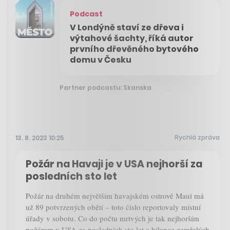
Podcast
V Londýně staví ze dřeva i
výtahové šachty, říká autor
prvního dřevěného bytového
domu v Česku
Partner podcastu: Skanska
Rychlá zpráva
13. 8. 2023 10:25
Požár na Havaji je v USA nejhorší za
posledních sto let
Požár na druhém největším havajském ostrově Maui má
už 89 potvrzených obětí – toto číslo reportovaly místní
úřady v sobotu. Co do počtu mrtvých je tak nejhorším
požárem v USA za posledních sto let a bilance zemřelých