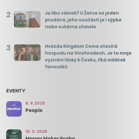
2
Je libo zámek? U Žatce se jeden
prodává, jeho součástí je i sýpka
nebo sušárna chmele
3
Hvězda Kingdom Come otevírá
hospodu na Vinohradech. Je to moje
vyznání lásky k Česku, říká miláček
fanoušků
EVENTY
8. 9. 2026
People
10. 11. 2026
Money Maker Praha