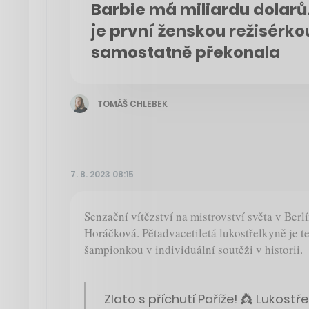
Barbie má miliardu dolarů
je první ženskou režisérko
samostatně překonala
TOMÁŠ CHLEBEK
7. 8. 2023 08:15
Senzační vítězství na mistrovství světa v Berl
Horáčková. Pětadvacetiletá lukostřelkyně je 
šampionkou v individuální soutěži v historii.
Zlato s příchutí Paříže! 👸 Lukost