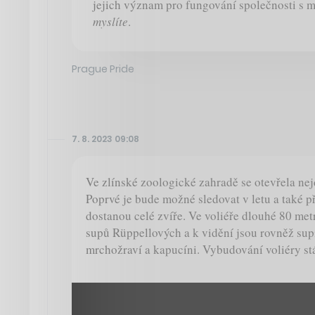
jejich význam pro fungování společnosti s 
myslíte
.
Prague Pride
7. 8. 2023 09:08
Ve zlínské zoologické zahradě se otevřela nej
Poprvé je bude možné sledovat v letu a také p
dostanou celé zvíře. Ve voliéře dlouhé 80 met
supů Rüppellových a k vidění jsou rovněž supi
mrchožraví a kapucíni. Vybudování voliéry st