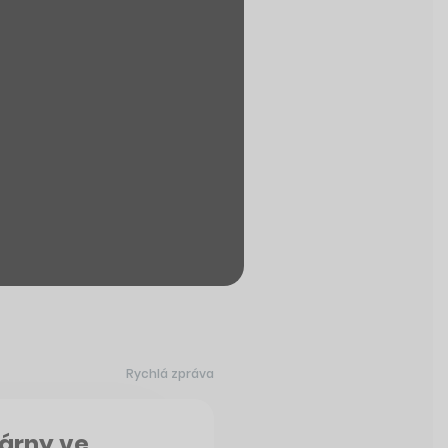
Rychlá zpráva
rárny ve