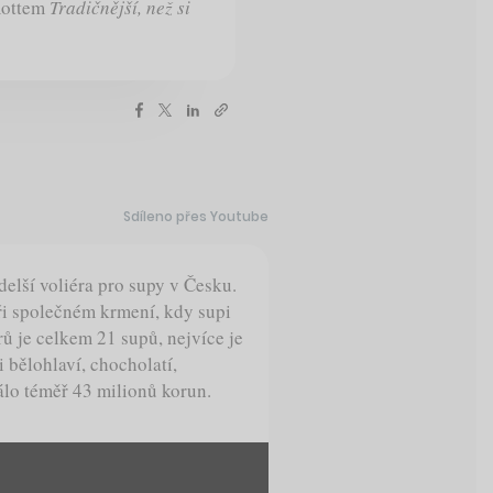
mottem
Tradičnější, než si
Sdíleno přes Youtube
delší voliéra pro supy v Česku.
ři společném krmení, kdy supi
rů je celkem 21 supů, nejvíce je
 bělohlaví, chocholatí,
álo téměř 43 milionů korun.