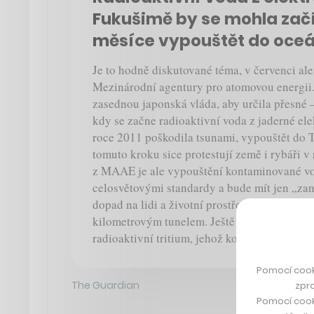
Fukušimě by se mohla zač
měsíce vypouštět do oce
Je to hodně diskutované téma, v červenci al
Mezinárodní agentury pro atomovou energii.
zasednou japonská vláda, aby určila přesné –
kdy se začne radioaktivní voda z jaderné ele
roce 2011 poškodila tsunami, vypouštět do 
tomuto kroku sice protestují země i rybáři v
z MAAE je ale vypouštění kontaminované vo
celosvětovými standardy a bude mít jen „za
dopad na lidi a životní prostředí“. Voda se 
kilometrovým tunelem. Ještě předtím se proči
radioaktivní tritium, jehož koncentrace má b
Pomocí cook
The Guardian
zpro
Pomocí cook