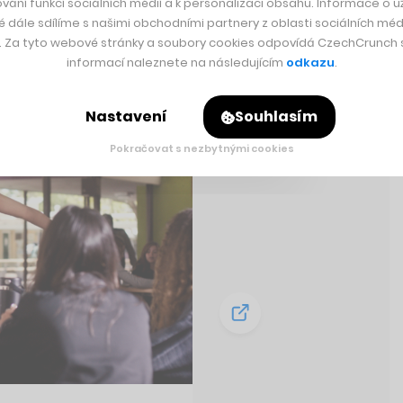
vání funkcí sociálních médií a k personalizaci obsahu. Informace o už
é dále sdílíme s našimi obchodními partnery z oblasti sociálních médi
y. Za tyto webové stránky a soubory cookies odpovídá CzechCrunch s.
informací naleznete na následujícím
odkazu
.
Nastavení
Souhlasím
Pokračovat s nezbytnými cookies