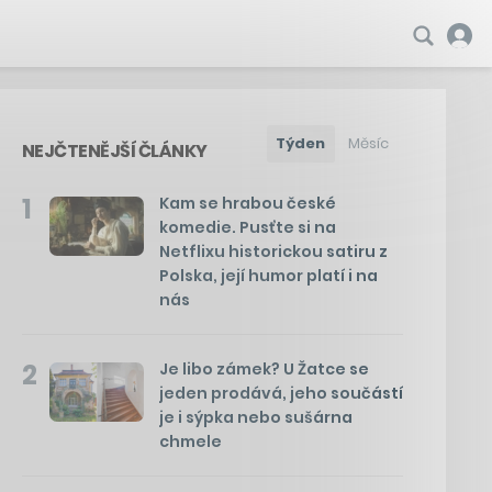
Týden
Měsíc
NEJČTENĚJŠÍ ČLÁNKY
1
Kam se hrabou české
komedie. Pusťte si na
Netflixu historickou satiru z
Polska, její humor platí i na
nás
2
Je libo zámek? U Žatce se
jeden prodává, jeho součástí
je i sýpka nebo sušárna
chmele