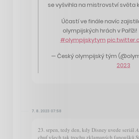
se vyšvihla na mistrovství světa
Účastí ve finále navíc zajist
olympijských hrách v Paříži!
#olympijskytym
pic.twitte
— Český olympijský tým (@oly
2023
7. 8. 2023 07:58
23. srpen, tedy den, kdy Disney uvede seriál
A
chuť všech tak trochu zklamaných fanoušků Sta