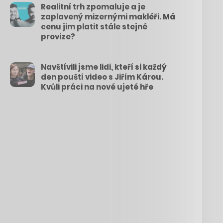
Realitní trh zpomaluje a je
zaplavený mizernými makléři. Má
cenu jim platit stále stejné
provize?
Navštívili jsme lidi, kteří si každý
den pouští video s Jiřím Károu.
Kvůli práci na nové ujeté hře