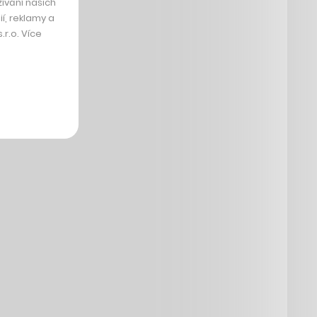
ívání našich
í, reklamy a
r.o. Více