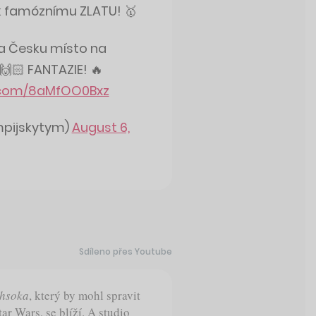
 k famóznímu ZLATU! 🥇
ila Česku místo na
 🙌🏻 FANTAZIE! 🔥
r.com/8aMfOO0Bxz
mpijskytym)
August 6,
Sdíleno přes Youtube
hsoka
, který by mohl spravit
r Wars, se blíží. A studio