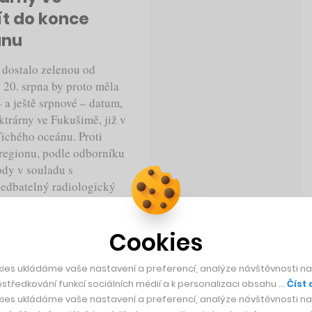
ít do konce
ánu
e dostalo zelenou od
 20. srpna by proto měla
 a ještě srpnové – datum,
ktrárny ve Fukušimě, již v
Tichého oceánu. Proti
 regionu, podle odborníku
dy v souladu s
nedbatelný radiologický
z elektrárny bude odvádět
stí, takže v ní zůstane jen
Cookies
ýt ale velmi nízká.
ies ukládáme vaše nastavení a preferencí, analýze návštěvnosti naš
středkování funkcí sociálních médií a k personalizaci obsahu …
Číst 
ies ukládáme vaše nastavení a preferencí, analýze návštěvnosti naš