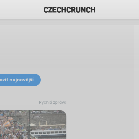
azit nejnovější
Rychlá zpráva