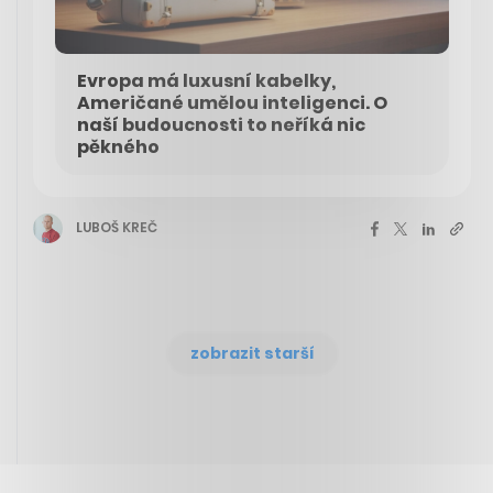
Evropa má luxusní kabelky,
Američané umělou inteligenci. O
naší budoucnosti to neříká nic
pěkného
LUBOŠ KREČ
zobrazit starší