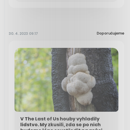
Doporučujeme
30. 4. 2023 09:17
V The Last of Us houby vyhladily
lidstvo. My zkusili, zda se po nich