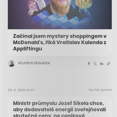
Začínal jsem mystery shoppingem v
McDonald's, říká Vratislav Kalenda z
Appliftingu
VOJTĚCH SEDLÁČEK
Rychlá zpráva
30. 4. 2023 14:47
Ministr průmyslu Jozef Síkela chce,
aby dodavatelé energií zveřejňovali
skutečné ceny, ne ceníkové