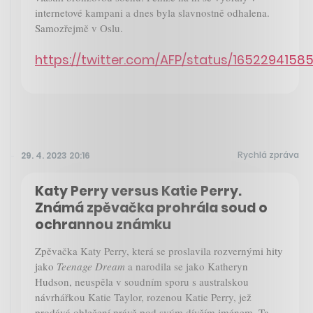
internetové kampani a dnes byla slavnostně odhalena.
Samozřejmě v Oslu.
https://twitter.com/AFP/status/165229415
Rychlá zpráva
29. 4. 2023 20:16
Katy Perry versus Katie Perry.
Známá zpěvačka prohrála soud o
ochrannou známku
Zpěvačka Katy Perry, která se proslavila rozvernými hity
jako
Teenage Dream
a narodila se jako Katheryn
Hudson, neuspěla v soudním sporu s australskou
návrhářkou Katie Taylor, rozenou Katie Perry, jež
prodává oblečení právě pod svým dívčím jménem. Ta