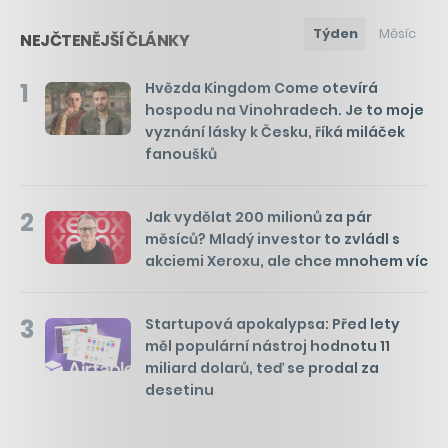
Týden
Měsíc
NEJČTENĚJŠÍ ČLÁNKY
1
Hvězda Kingdom Come otevírá
hospodu na Vinohradech. Je to moje
vyznání lásky k Česku, říká miláček
fanoušků
2
Jak vydělat 200 milionů za pár
měsíců? Mladý investor to zvládl s
akciemi Xeroxu, ale chce mnohem víc
3
Startupová apokalypsa: Před lety
měl populární nástroj hodnotu 11
miliard dolarů, teď se prodal za
desetinu