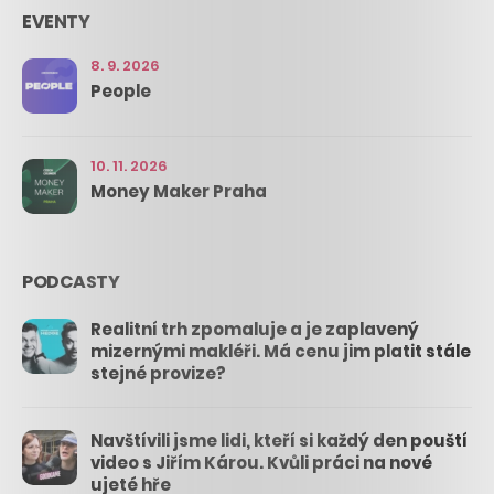
EVENTY
8. 9. 2026
People
10. 11. 2026
Money Maker Praha
PODCASTY
Realitní trh zpomaluje a je zaplavený
mizernými makléři. Má cenu jim platit stále
stejné provize?
Navštívili jsme lidi, kteří si každý den pouští
video s Jiřím Károu. Kvůli práci na nové
ujeté hře