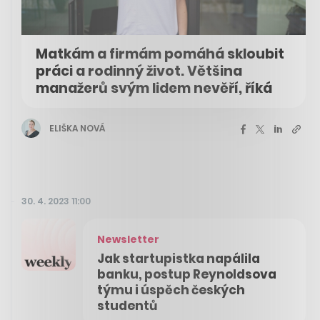
Matkám a firmám pomáhá skloubit
práci a rodinný život. Většina
manažerů svým lidem nevěří, říká
ELIŠKA NOVÁ
30. 4. 2023 11:00
Newsletter
Jak startupistka napálila
banku, postup Reynoldsova
týmu i úspěch českých
studentů