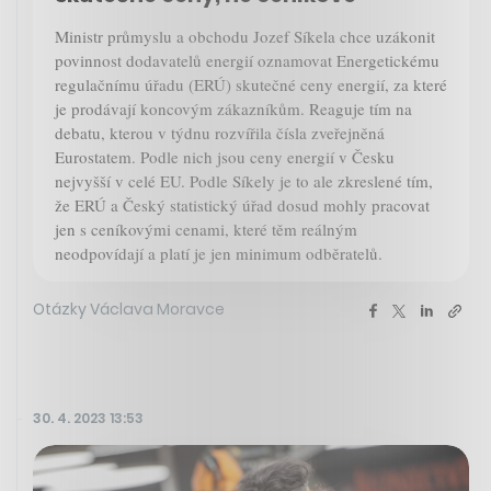
Ministr průmyslu a obchodu Jozef Síkela chce uzákonit
povinnost dodavatelů energií oznamovat Energetickému
regulačnímu úřadu (ERÚ) skutečné ceny energií, za které
je prodávají koncovým zákazníkům. Reaguje tím na
debatu, kterou v týdnu rozvířila čísla zveřejněná
Eurostatem. Podle nich jsou ceny energií v Česku
nejvyšší v celé EU. Podle Síkely je to ale zkreslené tím,
že ERÚ a Český statistický úřad dosud mohly pracovat
jen s ceníkovými cenami, které těm reálným
neodpovídají a platí je jen minimum odběratelů.
Otázky Václava Moravce
30. 4. 2023 13:53