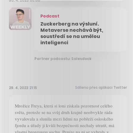
30. 4. 2023 06:00
Podcast
Zuckerberg na výsluní.
Metaverse nechává být,
soustředí se na umělou
inteligenci
Partner podcastu: Salesdock
Sdíleno přes aplikaci Twitter
29. 4. 2023 21:15
Mrožice Freya, která si loni získala pozornost celého
světa, protože se na svůj druh krajně neobvykle ráda
vyvalovala a slunila mezi lidmi na pobřeží osloského
fjordu a úřady ji kvůli bezpečnosti nechaly utratit, má
vlastní bronzovou sochu. Peníze na ni se vybraly v