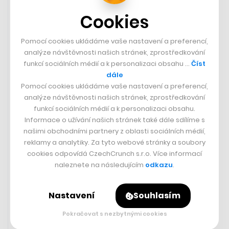
Cookies
Pomocí cookies ukládáme vaše nastavení a preferencí,
analýze návštěvnosti našich stránek, zprostředkování
funkcí sociálních médií a k personalizaci obsahu …
Číst
dále
Pomocí cookies ukládáme vaše nastavení a preferencí,
analýze návštěvnosti našich stránek, zprostředkování
funkcí sociálních médií a k personalizaci obsahu.
Informace o užívání našich stránek také dále sdílíme s
V nové české hře postavíte svatou
našimi obchodními partnery z oblasti sociálních médií,
Barboru v Kutné Hoře. Připravuje ji
reklamy a analytiky. Za tyto webové stránky a soubory
vydavatel hitu Krycí jména
cookies odpovídá CzechCrunch s.r.o. Více informací
naleznete na následujícím
odkazu
.
MICHAL MANČAŘ
Nastavení
Souhlasím
Pokračovat s nezbytnými cookies