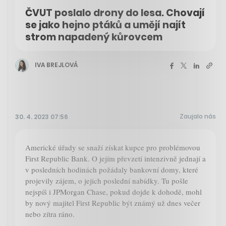
ČVUT poslalo drony do lesa. Chovají
se jako hejno ptáků a umějí najít
strom napadený kůrovcem
IVA BREJLOVÁ
Zaujalo nás
30. 4. 2023 07:56
Americké úřady se snaží získat kupce pro problémovou
First Republic Bank. O jejím převzetí intenzivně jednají a
v posledních hodinách požádaly bankovní domy, které
projevily zájem, o jejich poslední nabídky. Tu pošle
nejspíš i JPMorgan Chase, pokud dojde k dohodě, mohl
by nový majitel First Republic být známý už dnes večer
nebo zítra ráno.