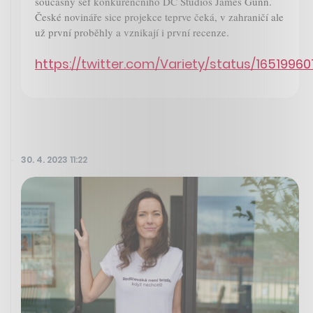
současný šéf konkurenčního DC Studios James Gunn.
České novináře sice projekce teprve čeká, v zahraničí ale
už první proběhly a vznikají i první recenze.
https://twitter.com/Variety/status/1651996
30. 4. 2023 11:22