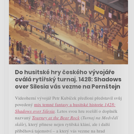
Do husitské hry českého vývojáře
cválá rytířský turnaj. 1428: Shadows
over Silesia vás vezme na Pernštejn
Videoherní vývojář Petr Kubíček předloni představil svůj
povedený
mix temné fantasy a husitské historie
1428:
Shadows over Silesia
. Letos svou hru rozšíří o doplněk
nazvaný
Tourney at the Bear Rock
(
Turnaj na Medvědí
skále
), který přinese nejen rytířská klání, ale i další
příběhová tajemství – a který vás vezme na hrad