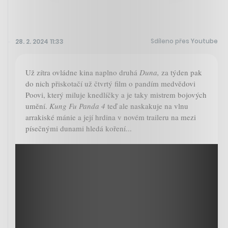
Sdíleno přes Youtube
28. 2. 2024 11:33
Už zítra ovládne kina naplno druhá
Duna,
za týden pak
do nich přiskotačí už čtvrtý film o pandím medvědovi
Poovi, který miluje knedlíčky a je taky mistrem bojových
umění.
Kung Fu Panda 4
teď ale naskakuje na vlnu
arrakiské mánie a její hrdina v novém traileru na mezi
písečnými dunami hledá koření...