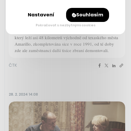
jaderných zbraní Pantex. V komplexu pracuje více než 4
200 zaměstnanců, podle jeho vedení požár v jeho
Nastavení
Souhlasím
blízkosti není pod kontrolou, a proto se teď pozornost
zaměřila na evakuaci. Práce na místě jsou přerušeny do
Pokračovat s nezbytnými cookies
odvolání. Poslední nová jaderná bomba byla v Pantexu,
který leží asi 48 kilometrů východně od texaského města
Amarillo, zkompletována sice v roce 1991, od té doby
zde ale zaměstnanci další tisíce zbraní demontovali.
ČTK
28. 2. 2024 14:08