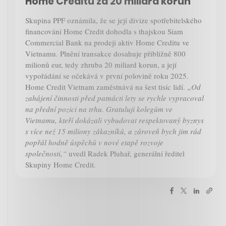
Home Creditu za 20 miliard korun
Skupina PPF oznámila, že se její divize spotřebitelského
financování Home Credit dohodla s thajskou Siam
Commercial Bank na prodeji aktiv Home Creditu ve
Vietnamu. Plnění transakce dosahuje přibližně 800
milionů eur, tedy zhruba 20 miliard korun, a její
vypořádání se očekává v první polovině roku 2025.
Home Credit Vietnam zaměstnává na šest tisíc lidí.
„Od
zahájení činnosti před patnácti lety se rychle vypracoval
na přední pozici na trhu. Gratuluji kolegům ve
Vietnamu, kteří dokázali vybudovat respektovaný byznys
s více než 15 miliony zákazníků, a zároveň bych jim rád
popřál hodně úspěchů v nové etapě rozvoje
společnosti,“
uvedl Radek Pluhař, generální ředitel
Skupiny Home Credit.