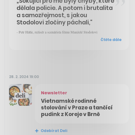
„Šokující pro mě byly chyby, které
dělala policie. A potom i brutalita
a samozřejmost, s jakou
Stodolovi zločiny páchali,“
- Petr Hátle, režisér a scenárista filmu Manželé Stodolovi
Čtěte dále
28. 2. 2024 19:00
Newsletter
Vietnamské rodinné
stolování v Praze a tančící
pudink z Koreje v Brně
Odebírat Deli