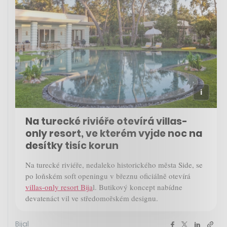
Na turecké riviéře otevírá villas-
only resort, ve kterém vyjde noc na
desítky tisíc korun
Na turecké riviéře, nedaleko historického města Side, se
po loňském soft openingu v březnu oficiálně otevírá
villas-only resort Bija
l. Butikový koncept nabídne
devatenáct vil ve středomořském designu.
Bijal