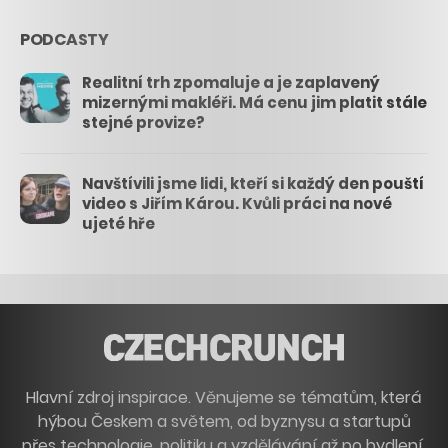
PODCASTY
Realitní trh zpomaluje a je zaplavený
mizernými makléři. Má cenu jim platit stále
stejné provize?
Navštívili jsme lidi, kteří si každý den pouští
video s Jiřím Károu. Kvůli práci na nové
ujeté hře
Hlavní zdroj inspirace. Věnujeme se tématům, která
hýbou Českem a světem, od byznysu a startupů
přes technologie, politiku a vzdělávání až po bydlení,