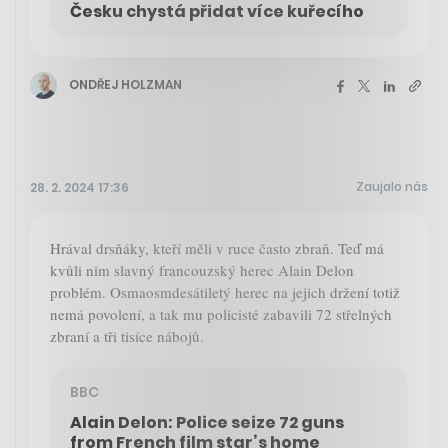
Česku chystá přidat více kuřecího
ONDŘEJ HOLZMAN
Zaujalo nás
28. 2. 2024 17:36
Hrával drsňáky, kteří měli v ruce často zbraň. Teď má
kvůli nim slavný francouzský herec Alain Delon
problém. Osmaosmdesátiletý herec na jejich držení totiž
nemá povolení, a tak mu policisté zabavili 72 střelných
zbraní a tři tisíce nábojů.
BBC
Alain Delon: Police seize 72 guns
from French film star’s home