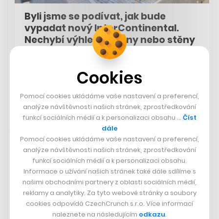
Byli jsme se podívat, jak bude
vypadat nový InterContinental.
Nechybí výhledy z vany nebo stěny
od Lasvitu
Cookies
ELIŠKA NOVÁ
Pomocí cookies ukládáme vaše nastavení a preferencí,
analýze návštěvnosti našich stránek, zprostředkování
funkcí sociálních médií a k personalizaci obsahu …
Číst
dále
Rychlá zpráva
28. 2. 2024 14:34
Pomocí cookies ukládáme vaše nastavení a preferencí,
analýze návštěvnosti našich stránek, zprostředkování
Kvůli požárům v Texasu se zavřelo
funkcí sociálních médií a k personalizaci obsahu.
tamní zařízení na demontáž
Informace o užívání našich stránek také dále sdílíme s
jaderných zbraní
našimi obchodními partnery z oblasti sociálních médií,
reklamy a analytiky. Za tyto webové stránky a soubory
Kvůli rychle se šířícím lesním požárům v Texasu na jihu
cookies odpovídá CzechCrunch s.r.o. Více informací
Spojených států muselo být v noci na dnešek uzavřeno
naleznete na následujícím
odkazu
.
hlavní americké zařízení na montáž a demontáž