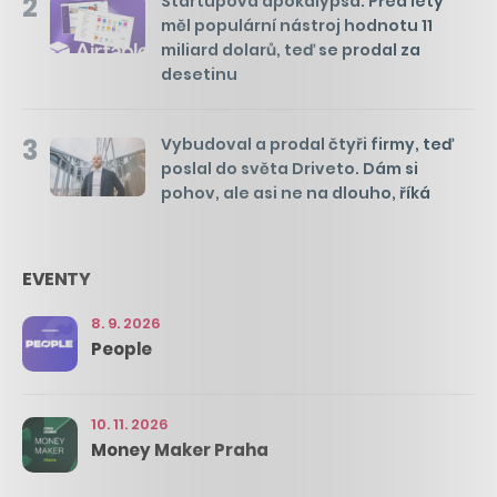
2
Startupová apokalypsa: Před lety
měl populární nástroj hodnotu 11
miliard dolarů, teď se prodal za
desetinu
3
Vybudoval a prodal čtyři firmy, teď
poslal do světa Driveto. Dám si
pohov, ale asi ne na dlouho, říká
EVENTY
8. 9. 2026
People
10. 11. 2026
Money Maker Praha