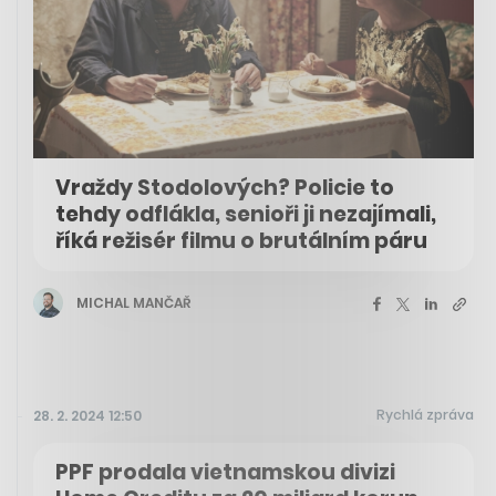
Vraždy Stodolových? Policie to
tehdy odflákla, senioři ji nezajímali,
říká režisér filmu o brutálním páru
MICHAL MANČAŘ
Rychlá zpráva
28. 2. 2024 12:50
PPF prodala vietnamskou divizi