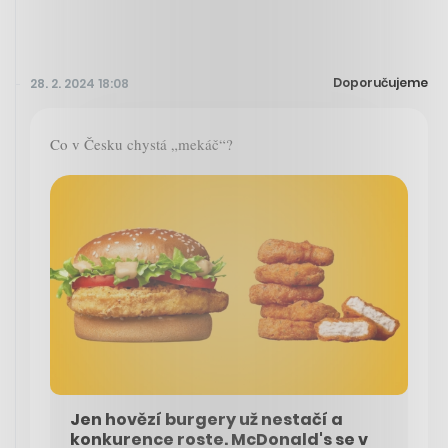
Doporučujeme
28. 2. 2024 18:08
Co v Česku chystá „mekáč“?
Jen hovězí burgery už nestačí a
konkurence roste. McDonald's se v