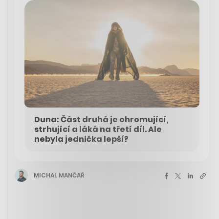
Duna: Část druhá je ohromující,
strhující a láká na třetí díl. Ale
nebyla jednička lepší?
MICHAL MANČAŘ