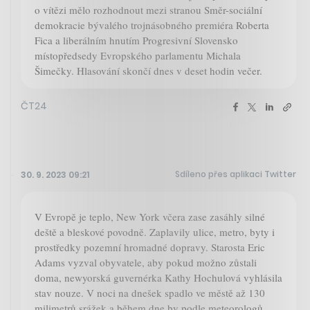
o vítězi mělo rozhodnout mezi stranou Směr-sociální
demokracie bývalého trojnásobného premiéra Roberta
Fica a liberálním hnutím Progresivní Slovensko
místopředsedy Evropského parlamentu Michala
Šimečky. Hlasování skončí dnes v deset hodin večer.
ČT24
Sdíleno přes aplikaci Twitter
30. 9. 2023 09:21
V Evropě je teplo, New York včera zase zasáhly silné
deště a bleskové povodně. Zaplavily ulice, metro, byty i
prostředky pozemní hromadné dopravy. Starosta Eric
Adams vyzval obyvatele, aby pokud možno zůstali
doma, newyorská guvernérka Kathy Hochulová vyhlásila
stav nouze. V noci na dnešek spadlo ve městě až 130
milimetrů srážek a během dne by podle meteorologů