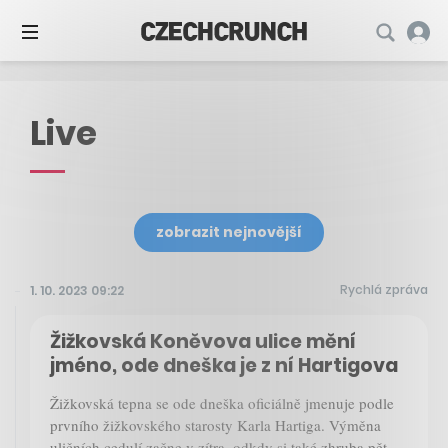
Live
zobrazit nejnovější
Rychlá zpráva
1. 10. 2023 09:22
Žižkovská Koněvova ulice mění
jméno, ode dneška je z ní Hartigova
Žižkovská tepna se ode dneška oficiálně jmenuje podle
prvního žižkovského starosty Karla Hartiga. Výměna
uličních cedulí začne v zítra, odkdy si také zhruba pět