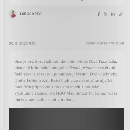
LUBOŠ KREČ
Sdíleno přes Youtube
30. 9. 2023 11:31
Sice je bez dosavadního hlavního tvůrce Nica Pizzolatta,
nicméně kriminální antogolie
Temný případ
se ve čtvrté
řadě vrací s veškerou ponurostí jí vlastní. Dvě detektivky
(Jodie Foster a Kali Reis) budou za nekonečné aljašké
noci řešit případ zmizení osmi mužů z arktické
výzkumné stanice. Na HBO Max dorazí 14. ledna, teď se
můžete navnadit aspoň v traileru.