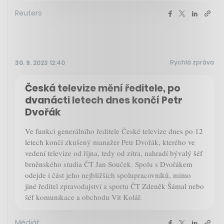
Reuters
Rychlá zpráva
30. 9. 2023 12:40
Česká televize mění ředitele, po
dvanácti letech dnes končí Petr
Dvořák
Ve funkci generálního ředitele České televize dnes po 12
letech končí zkušený manažer Petr Dvořák, kterého ve
vedení televize od října, tedy od zítra, nahradí bývalý šéf
brněnského studia ČT Jan Souček. Spolu s Dvořákem
odejde i část jeho nejbližších spolupracovníků, mimo
jiné ředitel zpravodajství a sportu ČT Zdeněk Šámal nebo
šéf komunikace a obchodu Vít Kolář.
Médiář