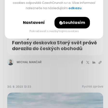
cookies odpovídá CzechCrunch s.r.o. Více informací
naleznete na následujícím
odkazu
.
Nastavení
Souhlasím
Pokračovat s nezbytnými cookies
Přivítejte Zaklínače u svého stolu.
Fantasy deskovka Starý svět právě
dorazila do českých obchodů
MICHAL MANČAŘ
Rychlá zpráva
30. 9. 2023 13:33