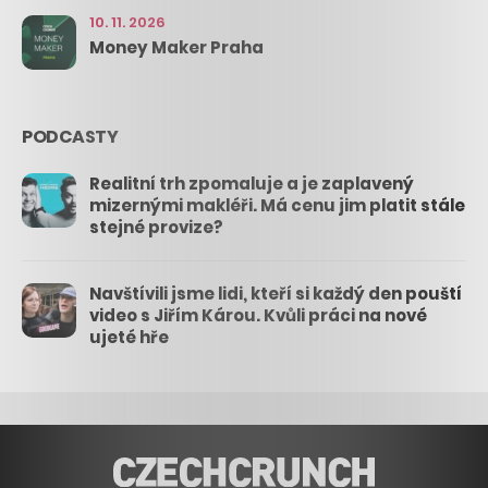
10. 11. 2026
Money Maker Praha
PODCASTY
Realitní trh zpomaluje a je zaplavený
mizernými makléři. Má cenu jim platit stále
stejné provize?
Navštívili jsme lidi, kteří si každý den pouští
video s Jiřím Károu. Kvůli práci na nové
ujeté hře