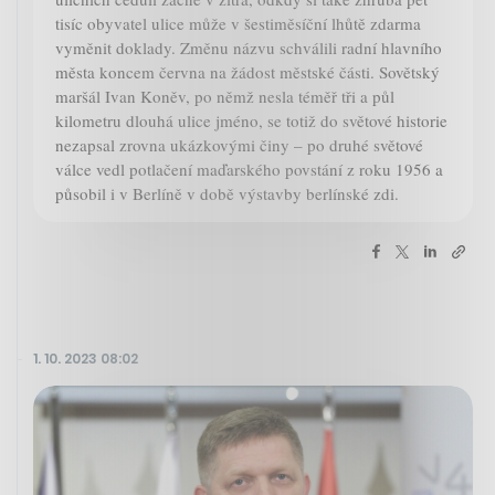
tisíc obyvatel ulice může v šestiměsíční lhůtě zdarma
vyměnit doklady. Změnu názvu schválili radní hlavního
města koncem června na žádost městské části. Sovětský
maršál Ivan Koněv, po němž nesla téměř tři a půl
kilometru dlouhá ulice jméno, se totiž do světové historie
nezapsal zrovna ukázkovými činy – po druhé světové
válce vedl potlačení maďarského povstání z roku 1956 a
působil i v Berlíně v době výstavby berlínské zdi.
1. 10. 2023 08:02