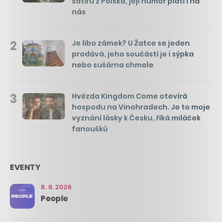
satiru z Polska, její humor platí i na
nás
2
Je libo zámek? U Žatce se jeden
prodává, jeho součástí je i sýpka
nebo sušárna chmele
3
Hvězda Kingdom Come otevírá
hospodu na Vinohradech. Je to moje
vyznání lásky k Česku, říká miláček
fanoušků
EVENTY
8. 9. 2026
People