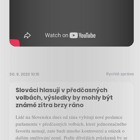
Rychlá zpráva
30. 9. 2023 10:15
Slováci hlasují v předčasných
volbách, výsledky by mohly být
známé zítra brzy ráno
Lidé na Slovensku dnes od rána vybírají nové poslance
parlamentu v předčasných volbách, které jednoznačného
favorita nemají, zato budí mnoho kontroverzí a otázek o
dalším směřování země. Podle dřívějších průzkumů by se