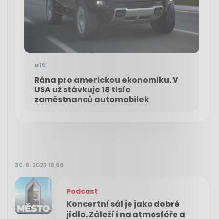
e15
Rána pro americkou ekonomiku. V
USA už stávkuje 18 tisíc
zaměstnanců automobilek
30. 9. 2023 18:56
Podcast
Koncertní sál je jako dobré
jídlo. Záleží i na atmosféře a