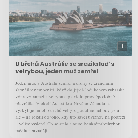
U břehů Austrálie se srazila loď s
velrybou, jeden muž zemřel
Jeden muž v Austrálii zemřel a druhý se zraněními
skončil v nemocnici, když do jejich lodi během rybářské
výpravy narazila velryba a plavidlo pravděpodobně
převrátila. V okolí Austrálie a Nového Zélandu se
vyskytuje mnoho druhů velryb, podobné nehody jsou
ale – na rozdíl od toho, kdy tito savci uvíznou na pobřeží
– velice vzácné. Co se stalo s touto konkrétní velrybou,
média neuvádějí.