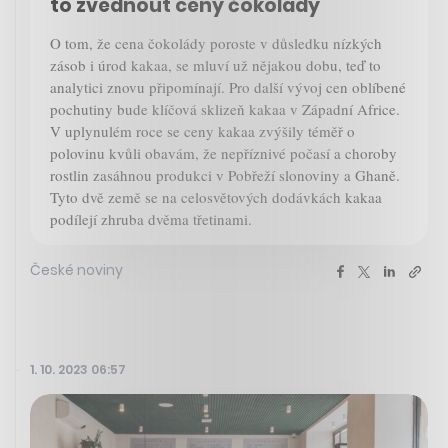
to zvednout ceny čokolády
O tom, že cena čokolády poroste v důsledku nízkých
zásob i úrod kakaa, se mluví už nějakou dobu, teď to
analytici znovu připomínají. Pro další vývoj cen oblíbené
pochutiny bude klíčová sklizeň kakaa v Západní Africe.
V uplynulém roce se ceny kakaa zvýšily téměř o
polovinu kvůli obavám, že nepříznivé počasí a choroby
rostlin zasáhnou produkci v Pobřeží slonoviny a Ghaně.
Tyto dvě země se na celosvětových dodávkách kakaa
podílejí zhruba dvěma třetinami.
České noviny
1. 10. 2023 06:57