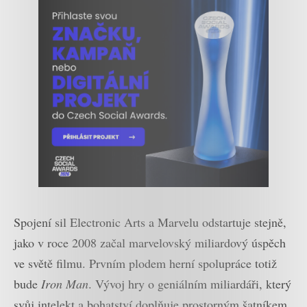
Spojení sil Electronic Arts a Marvelu odstartuje stejně,
jako v roce 2008 začal marvelovský miliardový úspěch
ve světě filmu. Prvním plodem herní spolupráce totiž
bude
Iron Man
. Vývoj hry o geniálním miliardáři, který
svůj intelekt a bohatství doplňuje prostorným šatníkem