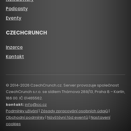
Podcasty
Eventy
CZECHCRUNCH
Inzerce
Kontakt
© 2014-2026 CzechCrunch.cz. Server provozuje společnost
CzechCrunch s.r.o. se sídlem Thámova 289/13, Praha 8 – Karlín,
186 00. IČ 01465562.
kontakt:
info@cc.cz
Podmínky užívání
|
Zásady zpracování osobních údajů
|
Obchodní podmínky
|
Návštěvní řád eventů
|
Nastavení
cookies