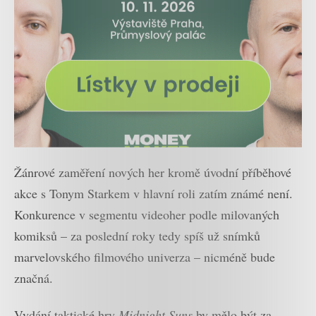
Žánrové zaměření nových her kromě úvodní příběhové
akce s Tonym Starkem v hlavní roli zatím známé není.
Konkurence v segmentu videoher podle milovaných
komiksů – za poslední roky tedy spíš už snímků
marvelovského filmového univerza – nicméně bude
značná.
Vydání taktické hry
Midnight Suns
by mělo být za