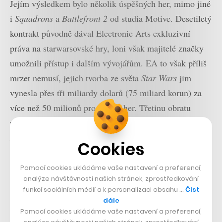
Jejím výsledkem bylo několik úspěšných her, mimo jiné
i
Squadrons
a
Battlefront 2
od studia Motive. Desetiletý
kontrakt původně dával Electronic Arts exkluzivní
práva na starwarsovské hry, loni však majitelé značky
umožnili přístup i dalším vývojářům. EA to však příliš
mrzet nemusí, jejich tvorba ze světa
Star Wars
jim
vynesla přes tři miliardy dolarů (75 miliard korun) za
více než 50 milionů prodaných her. Třetinu obratu
přitom tvoří mikrotransakce z mobilní
Galaxy of
Heroes
.
Cookies
Pomocí cookies ukládáme vaše nastavení a preferencí,
Přečtěte si také
analýze návštěvnosti našich stránek, zprostředkování
Ant-Man je zpět. V novém
funkcí sociálních médií a k personalizaci obsahu …
Číst
filmu se utká se s mocným
dále
Kangem
Pomocí cookies ukládáme vaše nastavení a preferencí,