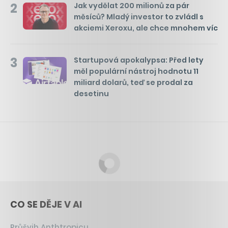
2
Jak vydělat 200 milionů za pár
měsíců? Mladý investor to zvládl s
akciemi Xeroxu, ale chce mnohem víc
3
Startupová apokalypsa: Před lety
měl populární nástroj hodnotu 11
miliard dolarů, teď se prodal za
desetinu
CO SE DĚJE V AI
Průšvih Anthtropicu