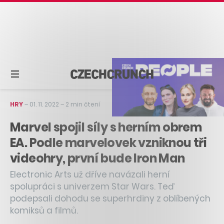
HRY
–
01. 11. 2022
–
2 min čtení
Marvel spojil síly s herním obrem
EA. Podle marvelovek vzniknou tři
videohry, první bude Iron Man
Electronic Arts už dříve navázali herní
spolupráci s univerzem Star Wars. Teď
podepsali dohodu se superhrdiny z oblíbených
komiksů a filmů.