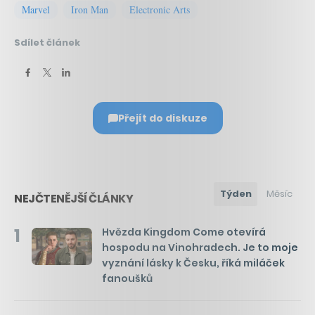
Marvel
Iron Man
Electronic Arts
Sdílet článek
Přejít do diskuze
Týden
Měsíc
NEJČTENĚJŠÍ ČLÁNKY
1
Hvězda Kingdom Come otevírá
hospodu na Vinohradech. Je to moje
vyznání lásky k Česku, říká miláček
fanoušků