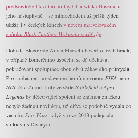
představitele hlavního hrdiny Chadwicka Bosemana
jeho nástupkyně – se mimochodem už příští týden
ukáže i v českých kinech
v novém marvelovském
snímku
Black Panther: Wakanda nechť žije
.
Dohoda Electronic Arts a Marvelu hovoří o třech hrách,
v případě komerčního úspěchu se dá očekávat
pokračování spolupráce obou obrů zábavního průmyslu.
Pro společnost proslavenou herními sériemi
FIFA
nebo
NHL
či akčními tituly ze série
Battlefield
a
Apex
Legends
by déletrvající spojení se známou značkou
nebylo žádnou novinkou, už dříve se podobně vydala do
vesmíru
Star Wars
, když v roce 2013 podepsala
smlouvu s Disneym.