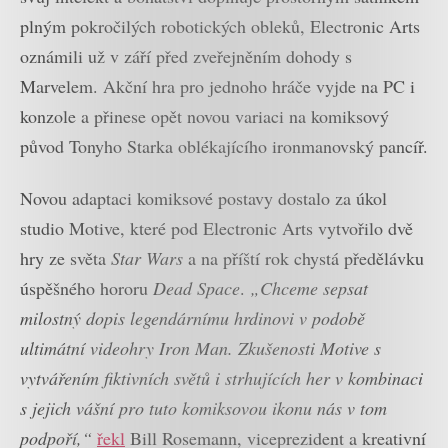
plným pokročilých robotických obleků, Electronic Arts
oznámili už v září před zveřejněním dohody s
Marvelem. Akční hra pro jednoho hráče vyjde na PC i
konzole a přinese opět novou variaci na komiksový
původ Tonyho Starka oblékajícího ironmanovský pancíř.
Novou adaptaci komiksové postavy dostalo za úkol
studio Motive, které pod Electronic Arts vytvořilo dvě
hry ze světa
Star Wars
a na příští rok chystá předělávku
úspěšného hororu
Dead Space
.
„Chceme sepsat
milostný dopis legendárnímu hrdinovi v podobě
ultimátní videohry Iron Man. Zkušenosti Motive s
vytvářením fiktivních světů i strhujících her v kombinaci
s jejich vášní pro tuto komiksovou ikonu nás v tom
podpoří,“
řekl
Bill Rosemann, viceprezident a kreativní