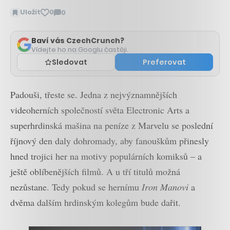
Uložit
0
0
Zobrazit
komentáře
Baví vás CzechCrunch?
Vídejte ho na Googlu častěji.
Sledovat
Preferovat
Padouši, třeste se. Jedna z nejvýznamnějších
videoherních společností světa Electronic Arts a
superhrdinská mašina na peníze z Marvelu se poslední
říjnový den daly dohromady, aby fanouškům přinesly
hned trojici her na motivy populárních komiksů – a
ještě oblíbenějších filmů. A u tří titulů možná
nezůstane. Tedy pokud se hernímu
Iron Manovi
a
dvěma dalším hrdinským kolegům bude dařit.