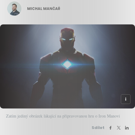
MICHAL MANČAŘ
Zatím jediný obrázek lákající na připravovanou hru o Iron Manovi
Sdílet