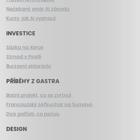
Nečekaný směr AI závodu
Kurzy, jak AI vypnout
INVESTICE
Sázka na Xerox
Strnad v Pirelli
Burzovní eldorádo
PŘÍBĚHY Z GASTRA
Boční projekt, co se zvrtnul
Francouzský šéfkuchař na Šumavě
Dva golfisti, co pečou
DESIGN