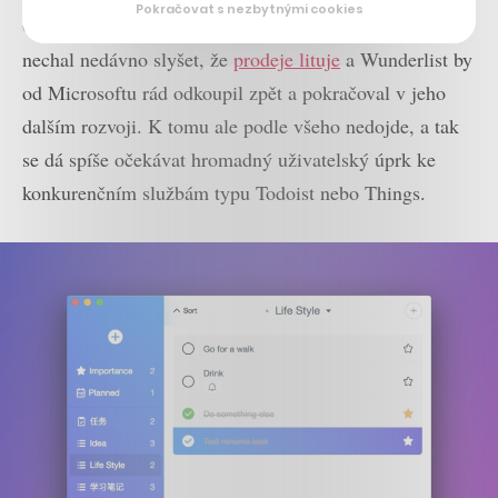
Pokračovat s nezbytnými cookies
Ostatně původní tvůrce aplikace Christian Reber se
nechal nedávno slyšet, že
prodeje lituje
a Wunderlist by
od Microsoftu rád odkoupil zpět a pokračoval v jeho
dalším rozvoji. K tomu ale podle všeho nedojde, a tak
se dá spíše očekávat hromadný uživatelský úprk ke
konkurenčním službám typu Todoist nebo Things.