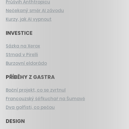
Průšvih Anthtropicu
Nečekaný směr AI závodu
Kurzy, jak AI vypnout
INVESTICE
Sázka na Xerox
Strnad v Pirelli
Burzovní eldorádo
PŘÍBĚHY Z GASTRA
Boční projekt, co se zvrtnul
Francouzský šéfkuchař na Šumavě
Dva golfisti, co pečou
DESIGN