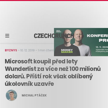
BYZNYS
–
10. 12. 2019
–
1 min čtení
Microsoft koupil před lety
Wunderlist za více než 100 milionů
dolarů. Příští rok však oblíbený
úkolovník uzavře
MICHAL PTÁČEK