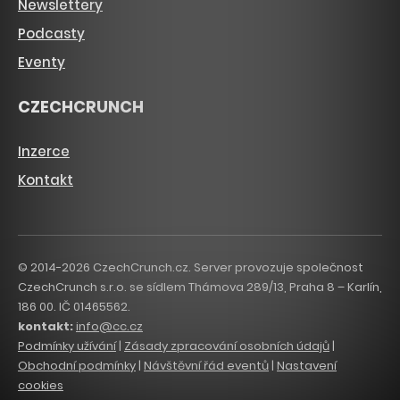
Newslettery
Podcasty
Eventy
CZECHCRUNCH
Inzerce
Kontakt
© 2014-2026 CzechCrunch.cz. Server provozuje společnost
CzechCrunch s.r.o. se sídlem Thámova 289/13, Praha 8 – Karlín,
186 00. IČ 01465562.
kontakt:
info@cc.cz
Podmínky užívání
|
Zásady zpracování osobních údajů
|
Obchodní podmínky
|
Návštěvní řád eventů
|
Nastavení
cookies