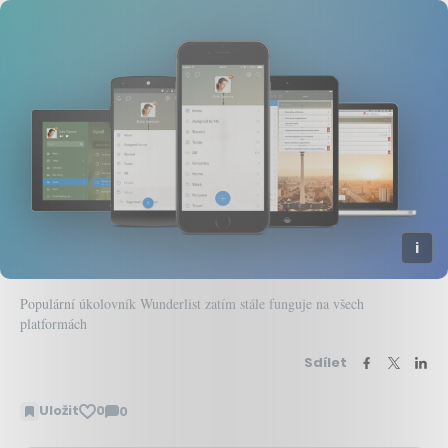
Populární úkolovník Wunderlist zatím stále funguje na všech
platformách
Sdílet
Uložit
0
0
Zobrazit
komentáře