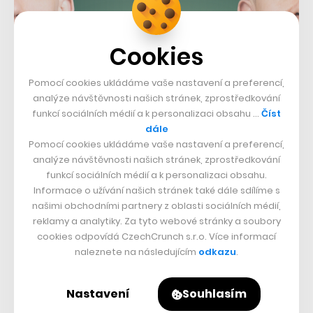
Cookies
Pomocí cookies ukládáme vaše nastavení a preferencí,
analýze návštěvnosti našich stránek, zprostředkování
funkcí sociálních médií a k personalizaci obsahu …
Číst
S otazníkem však je, zda toto vše bude stačit. Značná
dále
část uživatelů Wunderlistu totiž náhradu v podobě
Pomocí cookies ukládáme vaše nastavení a preferencí,
analýze návštěvnosti našich stránek, zprostředkování
Microsoft To-Do dlouhá léta odmítá a je otázka, zda na
funkcí sociálních médií a k personalizaci obsahu.
ni nyní pod tíhou konce Wunderlistu skutečně přejdou,
Informace o užívání našich stránek také dále sdílíme s
našimi obchodními partnery z oblasti sociálních médií,
nebo raději zvolí alternativu. Microsoft se minimálně
reklamy a analytiky. Za tyto webové stránky a soubory
snažil v posledních letech své To-Do funkčně významně
cookies odpovídá CzechCrunch s.r.o. Více informací
přiblížit, což potvrzuje i to, že na něm pracuje přímo
naleznete na následujícím
odkazu
.
berlínský tým, který vyvíjel Wunderlist. Některé
uživatele to ale pravděpodobně stejně nepřesvědčí.
Nastavení
Souhlasím