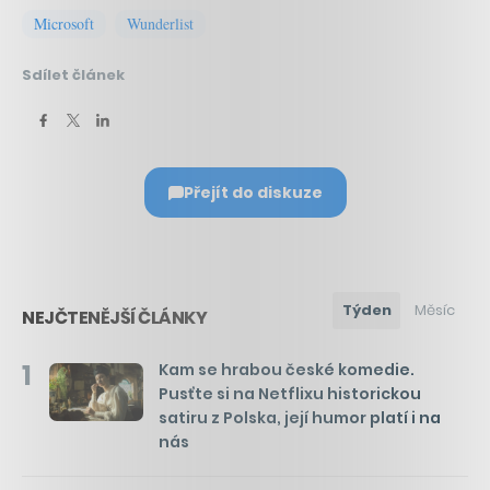
Microsoft
Wunderlist
Sdílet článek
Přejít do diskuze
Týden
Měsíc
NEJČTENĚJŠÍ ČLÁNKY
1
Kam se hrabou české komedie.
Pusťte si na Netflixu historickou
satiru z Polska, její humor platí i na
nás