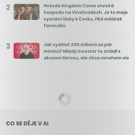
2
Hvězda Kingdom Come otevírá
hospodu na Vinohradech. Je to moje
vyznání lásky k Česku, říká miláček
fanoušků
3
Jak vydělat 200 milionů za pár
měsíců? Mladý investor to zvládl s
akciemi Xeroxu, ale chce mnohem víc
CO SE DĚJE V AI