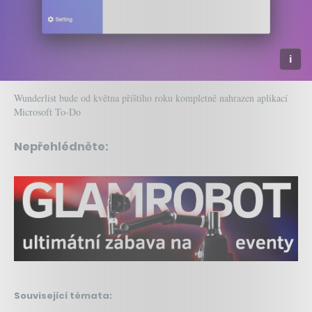
Wunderlist bude od května příštího roku kompletně nahrazen aplikací
Microsoft To-Do
Nepřehlédněte:
Související témata: