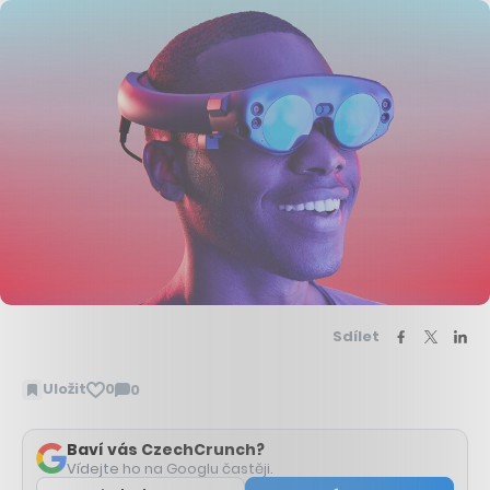
Sdílet
Uložit
0
0
Zobrazit
komentáře
Baví vás CzechCrunch?
Vídejte ho na Googlu častěji.