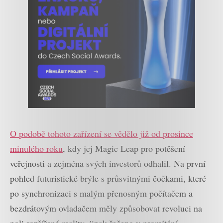
O podobě tohoto zařízení se vědělo již od prosince
minulého roku
, kdy jej Magic Leap pro potěšení
veřejnosti a zejména svých investorů odhalil. Na první
pohled futuristické brýle s průsvitnými čočkami, které
po synchronizaci s malým přenosným počítačem a
bezdrátovým ovladačem měly způsobovat revoluci na
poli rozšířené reality, jinak řečeno v promítání