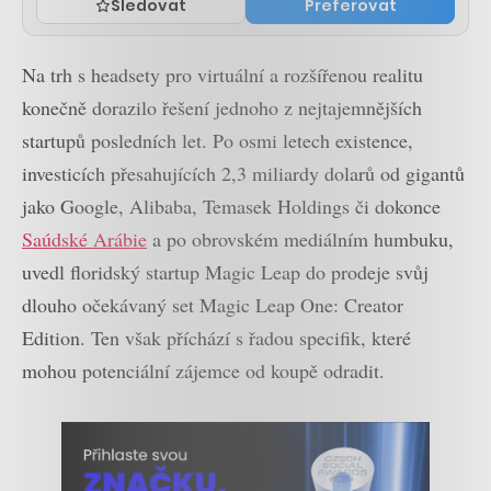
Sledovat
Preferovat
Na trh s headsety pro virtuální a rozšířenou realitu
konečně dorazilo řešení jednoho z nejtajemnějších
startupů posledních let. Po osmi letech existence,
investicích přesahujících 2,3 miliardy dolarů od gigantů
jako Google, Alibaba, Temasek Holdings či dokonce
Saúdské Arábie
a po obrovském mediálním humbuku,
uvedl floridský startup Magic Leap do prodeje svůj
dlouho očekávaný set Magic Leap One: Creator
Edition. Ten však příchází s řadou specifik, které
mohou potenciální zájemce od koupě odradit.