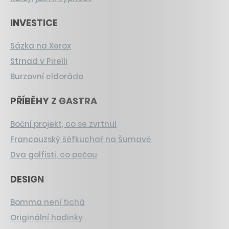
INVESTICE
Sázka na Xerox
Strnad v Pirelli
Burzovní eldorádo
PŘÍBĚHY Z GASTRA
Boční projekt, co se zvrtnul
Francouzský šéfkuchař na Šumavě
Dva golfisti, co pečou
DESIGN
Bomma není tichá
Originální hodinky