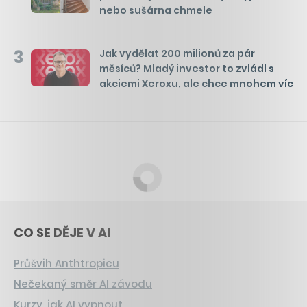
nebo sušárna chmele
3
Jak vydělat 200 milionů za pár
měsíců? Mladý investor to zvládl s
akciemi Xeroxu, ale chce mnohem víc
CO SE DĚJE V AI
Průšvih Anthtropicu
Nečekaný směr AI závodu
Kurzy, jak AI vypnout