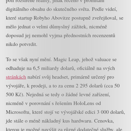
digitálního obsahu do skutečného světa. Podle videí,
které startup Robyho Abovitze postupně zveřejňoval, se
mělo jednat o velmi důmyslný zážitek, nicméně
doposud jej nemohl vyjma přednostních recenzentů
nikdo potvrdit.
To se však nyní mění. Magic Leap, jehož valuace se
odhaduje na 6,5 miliardy dolarů, oficiálně na svých
stránkách
nabízí svůj headset, primárně určený pro
vývojáře, k prodeji, a to za cenu 2 295 dolarů (cca 50
500 Kč). Nejedná se tedy o žádné levné zařízení,
nicméně v porovnání s řešením HoloLens od
Microsoftu, které stojí ve vývojářské edici 3 000 dolarů,
jde stále o méně nákladný kus hardwaru. Cenovka,
kterou je možné navýšit za různé dodatečné služby, ale