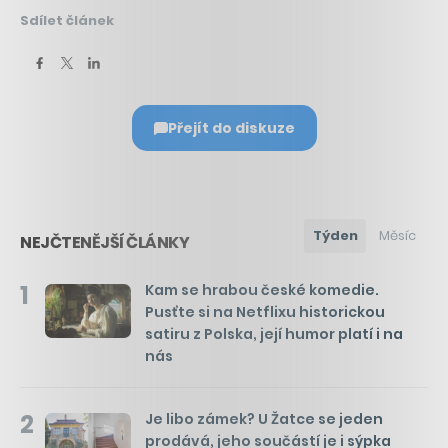
Sdílet článek
Přejít do diskuze
Týden
Měsíc
NEJČTENĚJŠÍ ČLÁNKY
1
Kam se hrabou české komedie.
Pusťte si na Netflixu historickou
satiru z Polska, její humor platí i na
nás
2
Je libo zámek? U Žatce se jeden
prodává, jeho součástí je i sýpka