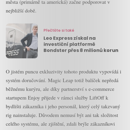
města (primárně ta americká) začne podporovat v
nejbližší době.
Přečtěte si také
Leo Express získal na
investiční platformě
Bondster přes 8 milionů korun
O jistém puncu exkluzivity tohoto produktu vypovídá i
systém doručování. Magic Leap totiž balíček nepředá
běžnému kurýru, ale díky partnerství s e-commerce
startupem Enjoy přijede v rámci služby LiftOff k
bydlišti zákazníka i jeho personál, který celý takzvaný
rig nainstaluje. Důvodem nemusí být ani tak složitost
celého systému, ale zjištění, zdali brýle zákazníkovi