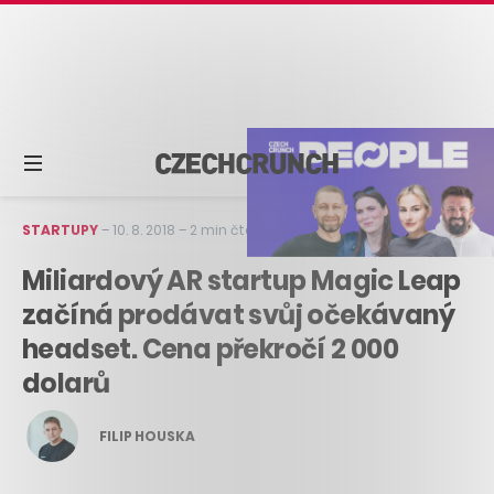
STARTUPY
–
10. 8. 2018
–
2 min čtení
Miliardový AR startup Magic Leap
začíná prodávat svůj očekávaný
headset. Cena překročí 2 000
dolarů
FILIP HOUSKA