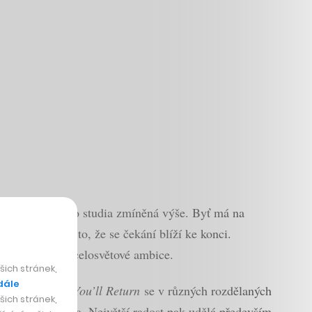
ých milníků jako studia zmíněná výše. Byť má na
 Avšak vypadá to, že se čekání blíží ke konci.
erý má právem celosvětové ambice.
ich stránek,
dále
inku.
Someday You’ll Return
se v různých rozdělaných
ich stránek,
ž je hra zasazena. Největší radost pak udělá především