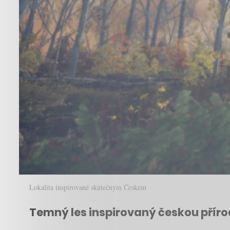
Lokalita inspirované skutečným Českem
Temný les inspirovaný českou přír