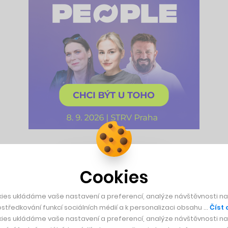
ožili Jan Kavan a Lukáš Medek, zatím nedosáhla tak významn
.: Among the Stars
, na velký mezinárodní úspěch teprve čeká.
Cookies
ují na novém psychologickém hororu
Someday You’ll Return
, kt
ies ukládáme vaše nastavení a preferencí, analýze návštěvnosti naš
středkování funkcí sociálních médií a k personalizaci obsahu …
Číst 
ý herní zářez vyvíjí od roku 2015, nejedná se o žádnou nov
ies ukládáme vaše nastavení a preferencí, analýze návštěvnosti naš
nzentů, kteří vyzdvihovali samotný příběh a lokality, do nich