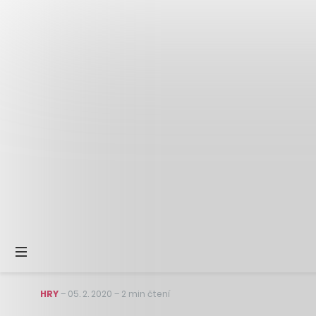
HRY
–
05. 2. 2020
–
2 min čtení