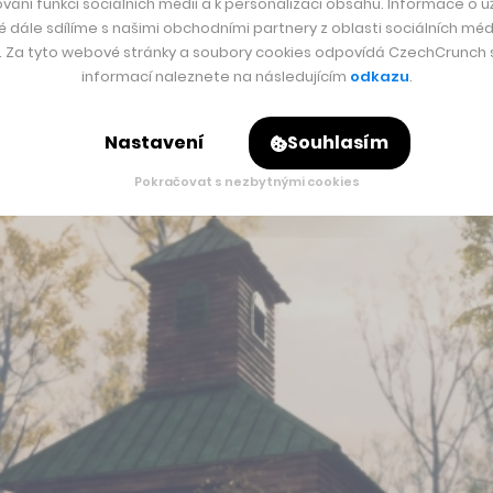
vání funkcí sociálních médií a k personalizaci obsahu. Informace o už
é dále sdílíme s našimi obchodními partnery z oblasti sociálních médi
ně tam se celé hororové drama odehrává.
y. Za tyto webové stránky a soubory cookies odpovídá CzechCrunch s.
informací naleznete na následujícím
odkazu
.
Nastavení
Souhlasím
Pokračovat s nezbytnými cookies