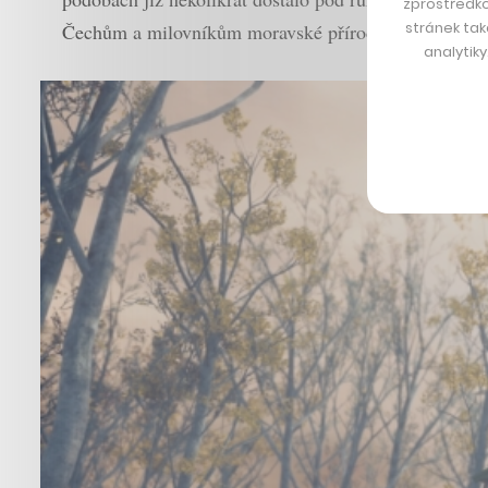
zprostředko
stránek tak
Čechům a milovníkům moravské přírody, protože přes
analytik