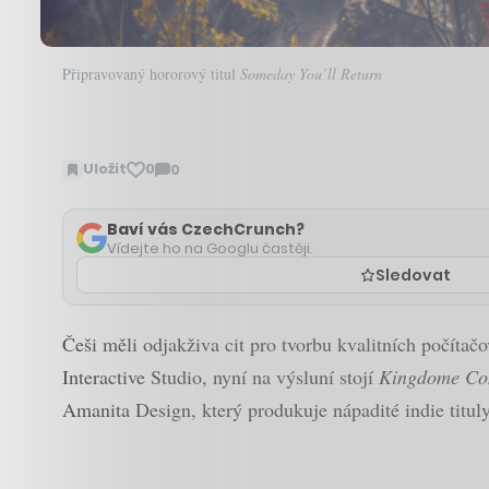
Připravovaný hororový titul
Someday You’ll Return
Uložit
0
0
Zobrazit
komentáře
Baví vás CzechCrunch?
Vídejte ho na Googlu častěji.
Sledovat
Češi měli odjakživa cit pro tvorbu kvalitních počítač
Interactive Studio, nyní na výsluní stojí
Kingdome Co
Amanita Design, který produkuje nápadité indie titul