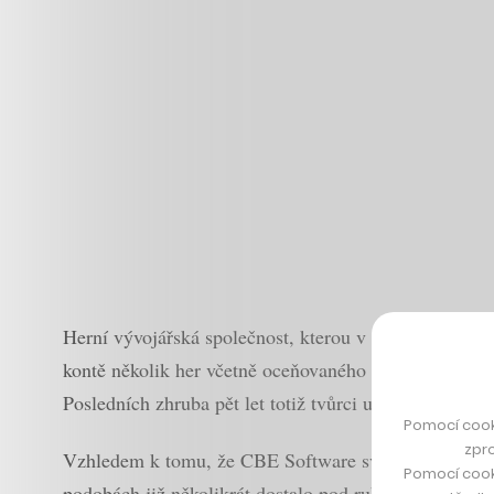
Herní vývojářská společnost, kterou v roce 2006 zal
kontě několik her včetně oceňovaného titulu
J.U.L.I.A
Posledních zhruba pět let totiž tvůrci usilovně prac
Pomocí cook
zpro
Vzhledem k tomu, že CBE Software svůj v pořadí osm
Pomocí cook
podobách již několikrát dostalo pod ruky herních rece