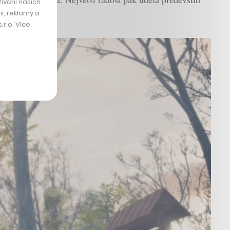
ívání našich
í, reklamy a
r.o. Více