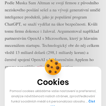
Podle Muska Sam Altman se svojí firmou z původního
neziskového poslání sešel a na vývoji generativní umělé
inteligence produktů, jako je populární program
ChatGPT, se snaží vydělat na úkor bezpečnosti. Kvůli
tomu firmu dokonce i žaloval. Argumentoval například
partnerstvím OpenAI s Microsoftem, který je hlavním
mecenášem startupu. Technologický obr do něj celkem
vložil 13 miliard dolarů (298,1 miliardy korun) a
čerstvé spojení OpenAI s konkurenčním Applem ho
zrovna nepotěšilo,
píše
The Information
.
Cookies
Pomocí cookies ukládáme vaše nastavení a preferencí,
analýze návštěvnosti našich stránek, zprostředkování
funkcí sociálních médií a k personalizaci obsahu …
Číst