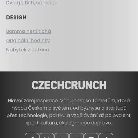
Dva golfisti, co pečou
DESIGN
Bomma není tichá
Originální hodinky
Nábytek z betonu
Hlavní zdroj inspirace. Věnujeme se tématům, která
hýbou Českem a světem, od byznysu a startupů
přes technologie, politiku a vzdělávání až po bydlení,
sport, kulturu, ekologii nebo dopravu.