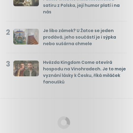
satiru z Polska, její humor platí i na
nás
2
Je libo zámek? U Žatce se jeden
prodává, jeho součástí je i sýpka
nebo sušárna chmele
3
Hvězda Kingdom Come otevírá
hospodu na Vinohradech. Je to moje
vyznání lásky k Česku, říká miláček
fanoušků