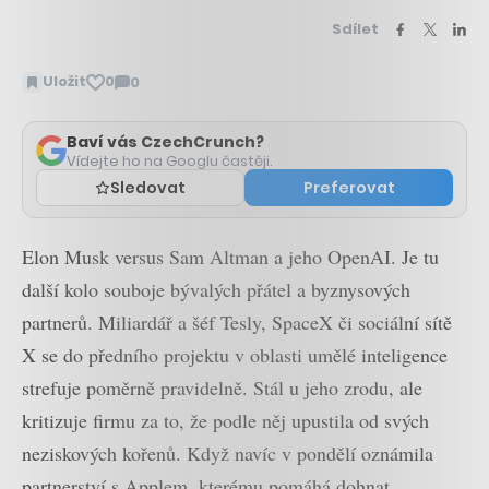
Sdílet
Uložit
0
0
Zobrazit
komentáře
Baví vás CzechCrunch?
Vídejte ho na Googlu častěji.
Sledovat
Preferovat
Elon Musk versus Sam Altman a jeho OpenAI. Je tu
další kolo souboje bývalých přátel a byznysových
partnerů. Miliardář a šéf Tesly, SpaceX či sociální sítě
X se do předního projektu v oblasti umělé inteligence
strefuje poměrně pravidelně. Stál u jeho zrodu, ale
kritizuje firmu za to, že podle něj upustila od svých
neziskových kořenů. Když navíc v pondělí oznámila
partnerství s Applem, kterému pomáhá dohnat