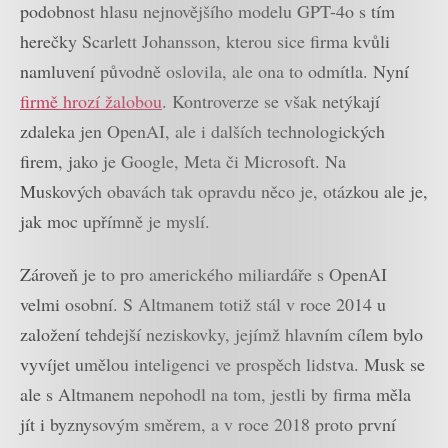
podobnost hlasu nejnovějšího modelu GPT-4o s tím
herečky Scarlett Johansson, kterou sice firma kvůli
namluvení původně oslovila, ale ona to odmítla. Nyní
firmě hrozí žalobou
. Kontroverze se však netýkají
zdaleka jen OpenAI, ale i dalších technologických
firem, jako je Google, Meta či Microsoft. Na
Muskových obavách tak opravdu něco je, otázkou ale je,
jak moc upřímně je myslí.
Zároveň je to pro amerického miliardáře s OpenAI
velmi osobní. S Altmanem totiž stál v roce 2014 u
založení tehdejší neziskovky, jejímž hlavním cílem bylo
vyvíjet umělou inteligenci ve prospěch lidstva. Musk se
ale s Altmanem nepohodl na tom, jestli by firma měla
jít i byznysovým směrem, a v roce 2018 proto první