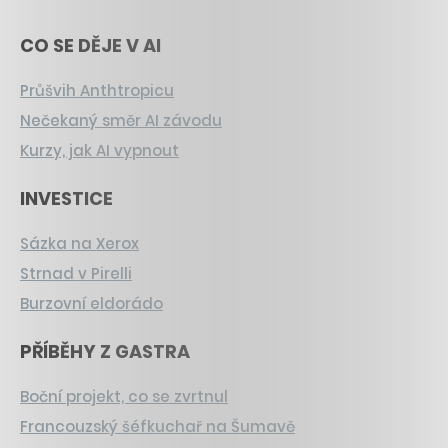
CO SE DĚJE V AI
Průšvih Anthtropicu
Nečekaný směr AI závodu
Kurzy, jak AI vypnout
INVESTICE
Sázka na Xerox
Strnad v Pirelli
Burzovní eldorádo
PŘÍBĚHY Z GASTRA
Boční projekt, co se zvrtnul
Francouzský šéfkuchař na Šumavě