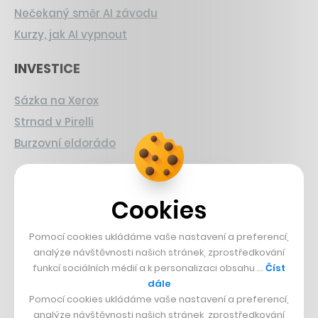
Nečekaný směr AI závodu
Kurzy, jak AI vypnout
INVESTICE
Sázka na Xerox
Strnad v Pirelli
Burzovní eldorádo
PŘÍBĚHY Z GASTRA
Cookies
Boční projekt, co se zvrtnul
Francouzský šéfkuchař na Šumavě
Pomocí cookies ukládáme vaše nastavení a preferencí,
Dva golfisti, co pečou
analýze návštěvnosti našich stránek, zprostředkování
funkcí sociálních médií a k personalizaci obsahu …
Číst
dále
DESIGN
Pomocí cookies ukládáme vaše nastavení a preferencí,
analýze návštěvnosti našich stránek, zprostředkování
Bomma není tichá