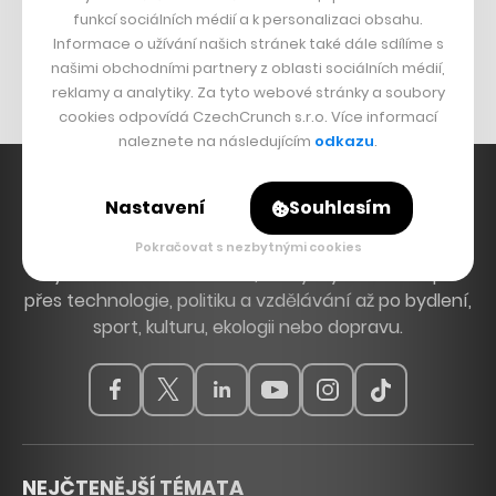
funkcí sociálních médií a k personalizaci obsahu.
Originální hodinky
Informace o užívání našich stránek také dále sdílíme s
Nábytek z betonu
našimi obchodními partnery z oblasti sociálních médií,
reklamy a analytiky. Za tyto webové stránky a soubory
cookies odpovídá CzechCrunch s.r.o. Více informací
naleznete na následujícím
odkazu
.
Nastavení
Souhlasím
Hlavní zdroj inspirace. Věnujeme se tématům, která
Pokračovat s nezbytnými cookies
hýbou Českem a světem, od byznysu a startupů
přes technologie, politiku a vzdělávání až po bydlení,
sport, kulturu, ekologii nebo dopravu.
NEJČTENĚJŠÍ TÉMATA