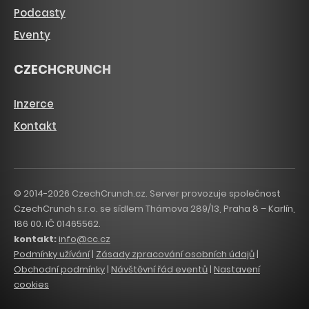
Podcasty
Eventy
CZECHCRUNCH
Inzerce
Kontakt
© 2014-2026 CzechCrunch.cz. Server provozuje společnost
CzechCrunch s.r.o. se sídlem Thámova 289/13, Praha 8 – Karlín,
186 00. IČ 01465562.
kontakt:
info@cc.cz
Podmínky užívání
|
Zásady zpracování osobních údajů
|
Obchodní podmínky
|
Návštěvní řád eventů
|
Nastavení
cookies