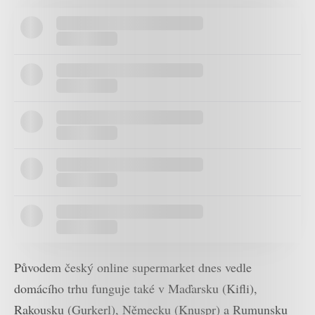
Původem český online supermarket dnes vedle
domácího trhu funguje také v Maďarsku (Kifli),
Rakousku (Gurkerl), Německu (Knuspr) a Rumunsku