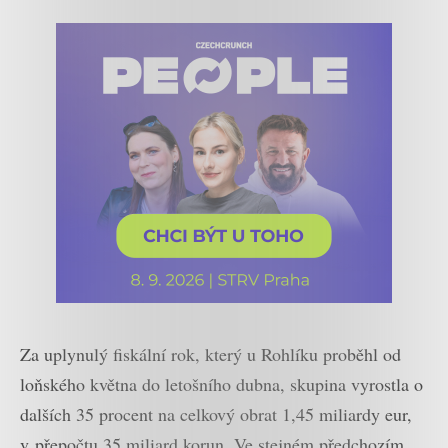
Za uplynulý fiskální rok, který u Rohlíku proběhl od
loňského května do letošního dubna, skupina vyrostla o
dalších 35 procent na celkový obrat 1,45 miliardy eur,
v přepočtu 35 miliard korun. Ve stejném předchozím