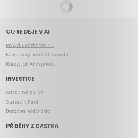
CO SE DĚJE V AI
Průšvih Anthtropicu
Nečekaný směr AI závodu
Kurzy, jak AI vypnout
INVESTICE
Sázka na Xerox
Strnad v Pirelli
Burzovní eldorádo
PŘÍBĚHY Z GASTRA