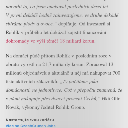
potvrdit to, co jsem opakoval posledních deset let.
V první dekádě hodně zainvestujeme, ve druhé dekádě
sbíráme plody a ovoce,“
doplňuje. Od investorů si
Rohlík v průběhu let dokázal zajistit financování
dohromady ve výši téměř 18 miliard korun
.
Na domácí půdě přitom Rohlík v posledním roce v
obratu vyrostl na 21,7 miliardy korun. Zpracoval 13
milionů objednávek a aktuálně u něj má nakupovat 700
tisíc aktivních zákazníků.
„Ty počítáme jako
domácnosti, ne jednotlivce. Což v přepočtu znamená, že
s námi nakupuje přes dvacet procent Čechů,“
říká Olin
Novák, výkonný ředitel Rohlik Group.
Nastartujte svou kariéru
Více na CzechCrunch Jobs