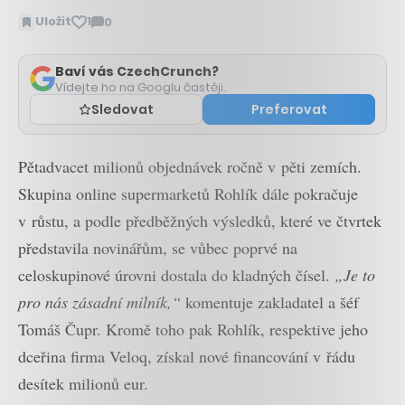
Uložit
1
0
Zobrazit
komentáře
Baví vás CzechCrunch?
Vídejte ho na Googlu častěji.
Sledovat
Preferovat
Pětadvacet milionů objednávek ročně v pěti zemích.
Skupina online supermarketů Rohlík dále pokračuje
v růstu, a podle předběžných výsledků, které ve čtvrtek
představila novinářům, se vůbec poprvé na
celoskupinové úrovni dostala do kladných čísel.
„Je to
pro nás zásadní milník,“
komentuje zakladatel a šéf
Tomáš Čupr. Kromě toho pak Rohlík, respektive jeho
dceřina firma Veloq, získal nové financování v řádu
desítek milionů eur.