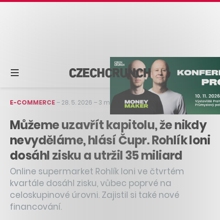
E-COMMERCE
–
28. 5. 2026
–
3 min čtení
Můžeme uzavřít kapitolu, že nikdy
nevyděláme, hlásí Čupr. Rohlík loni
dosáhl zisku a utržil 35 miliard
Online supermarket Rohlík loni ve čtvrtém
kvartále dosáhl zisku, vůbec poprvé na
celoskupinové úrovni. Zajistil si také nové
financování.