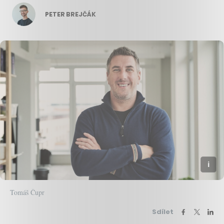
PETER BREJČÁK
Tomáš Čupr
Sdílet