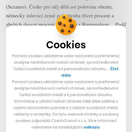
(Sezamo). Česko pro něj dělá asi polovinu obratu,
německy mluvící země pak zhruba třicet procent a
zbylých dvacet procent Maďarsko s Rumunskem.
„Podíl
zahraničí se postupně navyšuje, zejména Německo má
Cookies
v tomto ohledu mnohem větší potenciál,“
doplňuje
Čupr.
Pomocí cookies ukládáme vaše nastavení a preferencí,
analýze návštěvnosti našich stránek, zprostředkování
Samotný Čupr, jenž koncem roku
rozběhl například i
funkcí sociálních médií a k personalizaci obsahu …
Číst
nový AI startup
a od investorů rovnou získal 340
dále
Pomocí cookies ukládáme vaše nastavení a preferencí,
milionů, loni také technologickou platformu, na které
analýze návštěvnosti našich stránek, zprostředkování
běží Rohlík,
odčlenil do nově vzniklé dceřiné firmy
funkcí sociálních médií a k personalizaci obsahu.
Veloq.
Tu nabízí i dalším maloobchodním hráčům na
Informace o užívání našich stránek také dále sdílíme s
našimi obchodními partnery z oblasti sociálních médií,
trhu online prodeje potravin. Ve Veloqu se mimo jiné
reklamy a analytiky. Za tyto webové stránky a soubory
řeší skladový fulfillment, poslední míle včetně
cookies odpovídá CzechCrunch s.r.o. Více informací
naleznete na následujícím
odkazu
.
plánování směn kurýrů a tras.