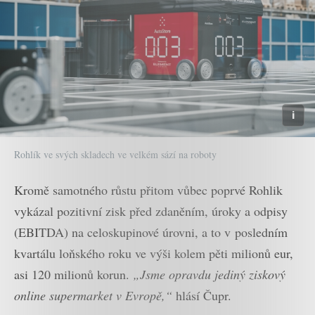
Rohlík ve svých skladech ve velkém sází na roboty
Kromě samotného růstu přitom vůbec poprvé Rohlik
vykázal pozitivní zisk před zdaněním, úroky a odpisy
(EBITDA) na celoskupinové úrovni, a to v posledním
kvartálu loňského roku ve výši kolem pěti milionů eur,
asi 120 milionů korun.
„Jsme opravdu jediný ziskový
online supermarket v Evropě,“
hlásí Čupr.