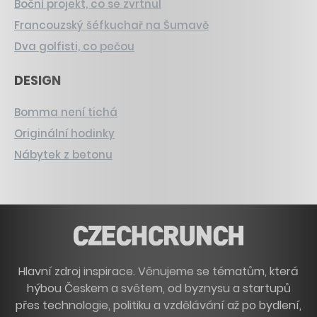
Boční projekt, co se zvrtnul
Francouzský šéfkuchař na Šumavě
Dva golfisti, co pečou
DESIGN
Bomma není tichá
Originální hodinky
Nábytek z betonu
Hlavní zdroj inspirace. Věnujeme se tématům, která
hýbou Českem a světem, od byznysu a startupů
přes technologie, politiku a vzdělávání až po bydlení,