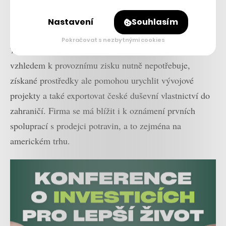
Právě Veloq teď získal finanční injekci od Evropské
Nastavení
Souhlasím
investiční banky (EIB) ve výši 30 milionů eur, přibližně
Pokračovat s nezbytnými cookies
730 milionů korun. Podle Čupra ji sice Rohlík
vzhledem k provoznímu zisku nutně nepotřebuje,
získané prostředky ale pomohou urychlit vývojové
projekty a také exportovat české duševní vlastnictví do
zahraničí. Firma se má blížit i k oznámení prvních
spoluprací s prodejci potravin, a to zejména na
americkém trhu.