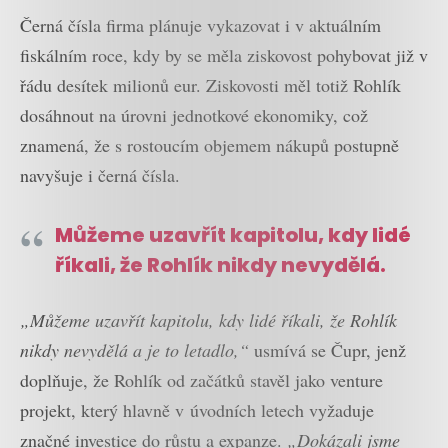
Černá čísla firma plánuje vykazovat i v aktuálním
fiskálním roce, kdy by se měla ziskovost pohybovat již v
řádu desítek milionů eur. Ziskovosti měl totiž Rohlík
dosáhnout na úrovni jednotkové ekonomiky, což
znamená, že s rostoucím objemem nákupů postupně
navyšuje i černá čísla.
Můžeme uzavřít kapitolu, kdy lidé
říkali, že Rohlík nikdy nevydělá.
„Můžeme uzavřít kapitolu, kdy lidé říkali, že Rohlík
nikdy nevydělá a je to letadlo,“
usmívá se Čupr, jenž
doplňuje, že Rohlík od začátků stavěl jako venture
projekt, který hlavně v úvodních letech vyžaduje
značné investice do růstu a expanze.
„Dokázali jsme