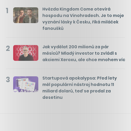
1
Hvězda Kingdom Come otevírá
hospodu na Vinohradech. Je to moje
vyznání lásky k Česku, říká miláček
fanoušků
2
Jak vydělat 200 milionů za pár
měsíců? Mladý investor to zvládl s
akciemi Xeroxu, ale chce mnohem víc
3
Startupová apokalypsa: Před lety
měl populární nástroj hodnotu 11
miliard dolarů, teď se prodal za
desetinu