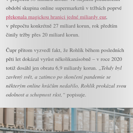
období skupina online supermarketů v tržbách poprvé
překonala magickou hranici jedné miliardy eur
,
v přepočtu konkrétně 27 miliard korun, rok předtím
činily tržby přes 20 miliard korun.
Čupr přitom vyzvedl fakt, že Rohlík během posledních
pěti let dokázal vyrůst několikanásobně – v roce 2020
totiž dosáhl jen obratu 6,9 miliardy korun.
„Tehdy byl
zavřený svět, a zatímco po skončení pandemie se
některým online hráčům nedařilo, Rohlík prokázal svou
odolnost a schopnost růst,“
popisuje.