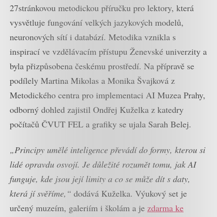
27stránkovou metodickou příručku pro lektory, která
vysvětluje fungování velkých jazykových modelů,
neuronových sítí i databází. Metodika vznikla s
inspirací ve vzdělávacím přístupu Ženevské univerzity a
byla přizpůsobena českému prostředí. Na přípravě se
podílely Martina Mikolas a Monika Švajková z
Metodického centra pro implementaci AI Muzea Prahy,
odborný dohled zajistil Ondřej Kuželka z katedry
počítačů ČVUT FEL a grafiky se ujala Sarah Belej.
„Principy umělé inteligence převádí do formy, kterou si
lidé opravdu osvojí. Je důležité rozumět tomu, jak AI
funguje, kde jsou její limity a co se může dít s daty,
která jí svěříme,“
dodává Kuželka. Výukový set je
určený muzeím, galeriím i školám a je
zdarma ke