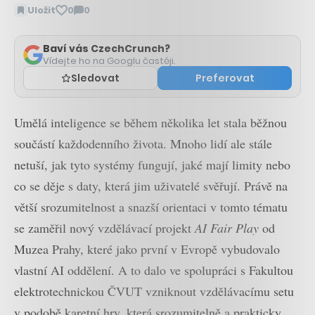
Uložit
0
0
Zobrazit
komentáře
Baví vás CzechCrunch?
Vídejte ho na Googlu častěji.
Sledovat
Preferovat
Umělá inteligence se během několika let stala běžnou
součástí každodenního života. Mnoho lidí ale stále
netuší, jak tyto systémy fungují, jaké mají limity nebo
co se děje s daty, která jim uživatelé svěřují. Právě na
větší srozumitelnost a snazší orientaci v tomto tématu
se zaměřil nový vzdělávací projekt
AI Fair Play
od
Muzea Prahy, které jako první v Evropě vybudovalo
vlastní AI oddělení. A to dalo ve spolupráci s Fakultou
elektrotechnickou ČVUT vzniknout vzdělávacímu setu
v podobě karetní hry, která srozumitelně a prakticky