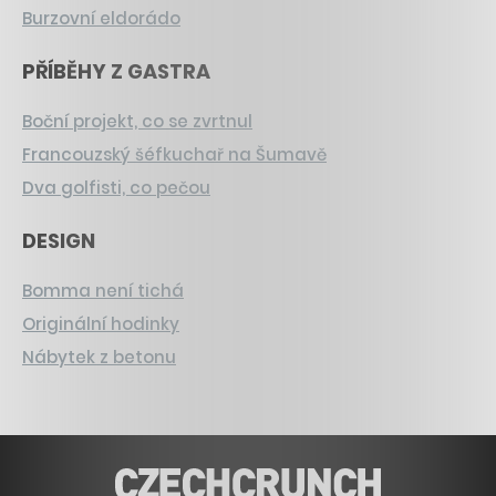
Burzovní eldorádo
PŘÍBĚHY Z GASTRA
Boční projekt, co se zvrtnul
Francouzský šéfkuchař na Šumavě
Dva golfisti, co pečou
DESIGN
Bomma není tichá
Originální hodinky
Nábytek z betonu