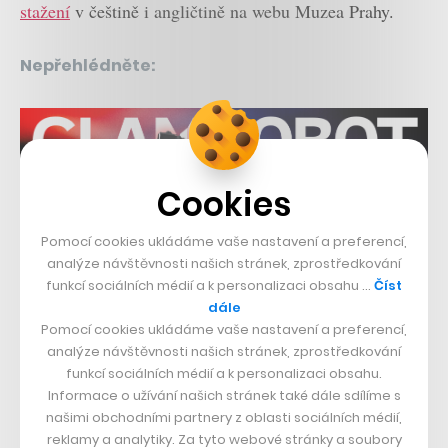
stažení
v češtině i angličtině na webu Muzea Prahy.
Nepřehlédněte:
Cookies
Pomocí cookies ukládáme vaše nastavení a preferencí,
analýze návštěvnosti našich stránek, zprostředkování
Související témata:
funkcí sociálních médií a k personalizaci obsahu …
Číst
dále
ČVUT
karetní hra
FEL ČVUT
Pomocí cookies ukládáme vaše nastavení a preferencí,
analýze návštěvnosti našich stránek, zprostředkování
Sdílet článek
funkcí sociálních médií a k personalizaci obsahu.
Informace o užívání našich stránek také dále sdílíme s
našimi obchodními partnery z oblasti sociálních médií,
reklamy a analytiky. Za tyto webové stránky a soubory