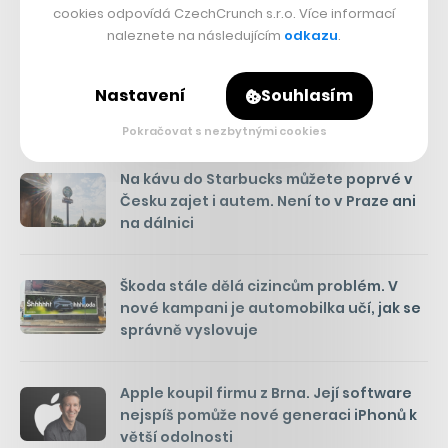
cookies odpovídá CzechCrunch s.r.o. Více informací
Přejít do diskuze
naleznete na následujícím
odkazu
.
Nastavení
Souhlasím
Pokračovat s nezbytnými cookies
DALŠÍ RYCHLÉ ZPRÁVY
Na kávu do Starbucks můžete poprvé v
Česku zajet i autem. Není to v Praze ani
na dálnici
Škoda stále dělá cizincům problém. V
nové kampani je automobilka učí, jak se
správně vyslovuje
Apple koupil firmu z Brna. Její software
nejspíš pomůže nové generaci iPhonů k
větší odolnosti