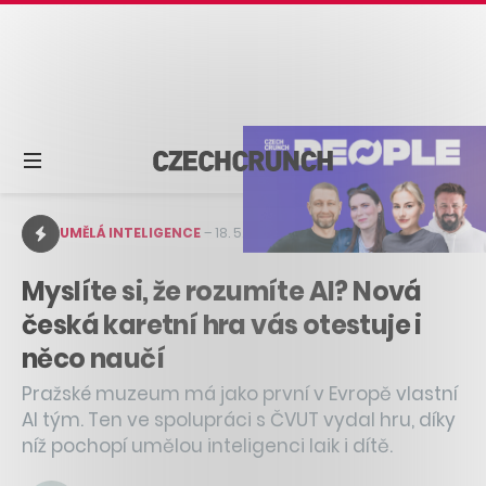
UMĚLÁ INTELIGENCE
–
18. 5. 2026
–
1 min čtení
Myslíte si, že rozumíte AI? Nová
česká karetní hra vás otestuje i
něco naučí
Pražské muzeum má jako první v Evropě vlastní
AI tým. Ten ve spolupráci s ČVUT vydal hru, díky
níž pochopí umělou inteligenci laik i dítě.