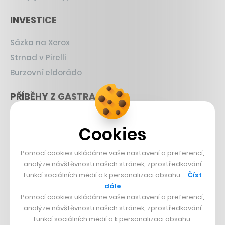
INVESTICE
Sázka na Xerox
Strnad v Pirelli
Burzovní eldorádo
PŘÍBĚHY Z GASTRA
Boční projekt, co se zvrtnul
Cookies
Francouzský šéfkuchař na Šumavě
Dva golfisti, co pečou
Pomocí cookies ukládáme vaše nastavení a preferencí,
analýze návštěvnosti našich stránek, zprostředkování
DESIGN
funkcí sociálních médií a k personalizaci obsahu …
Číst
dále
Bomma není tichá
Pomocí cookies ukládáme vaše nastavení a preferencí,
analýze návštěvnosti našich stránek, zprostředkování
Originální hodinky
funkcí sociálních médií a k personalizaci obsahu.