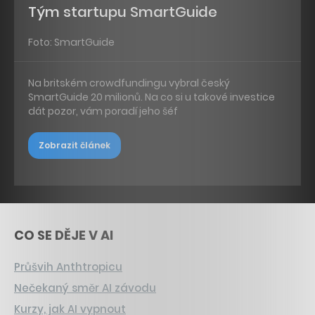
Tým startupu SmartGuide
Foto: SmartGuide
Na britském crowdfundingu vybral český
SmartGuide 20 milionů. Na co si u takové investice
dát pozor, vám poradí jeho šéf
Zobrazit článek
CO SE DĚJE V AI
Průšvih Anthtropicu
Nečekaný směr AI závodu
Kurzy, jak AI vypnout