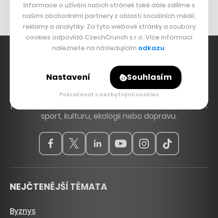
Nábytek z betonu
Informace o užívání našich stránek také dále sdílíme s
našimi obchodními partnery z oblasti sociálních médií,
reklamy a analytiky. Za tyto webové stránky a soubory
cookies odpovídá CzechCrunch s.r.o. Více informací
naleznete na následujícím
odkazu
.
Nastavení
Souhlasím
Hlavní zdroj inspirace. Věnujeme se tématům, která
hýbou Českem a světem, od byznysu a startupů
Pokračovat s nezbytnými cookies
přes technologie, politiku a vzdělávání až po bydlení,
sport, kulturu, ekologii nebo dopravu.
NEJČTENĚJŠÍ TÉMATA
Byznys