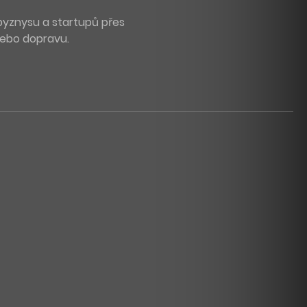
byznysu a startupů přes
 nebo dopravu.