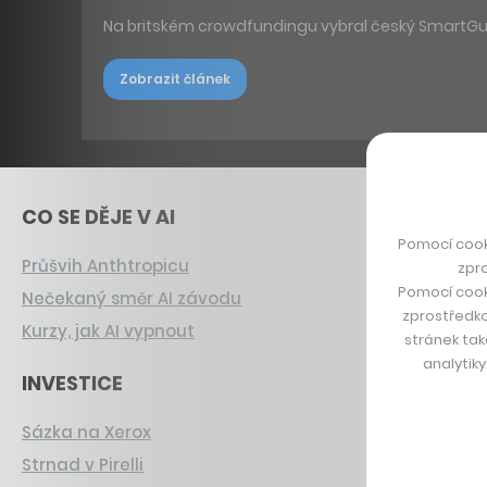
Na britském crowdfundingu vybral český SmartGuide
Zobrazit článek
CO SE DĚJE V AI
Pomocí cook
Průšvih Anthtropicu
zpro
Pomocí cook
Nečekaný směr AI závodu
zprostředko
Kurzy, jak AI vypnout
stránek tak
analytik
INVESTICE
Sázka na Xerox
Strnad v Pirelli