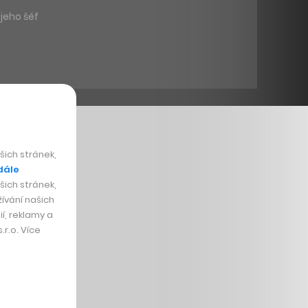
jeho šéf
ich stránek,
dále
ich stránek,
ívání našich
í, reklamy a
r.o. Více