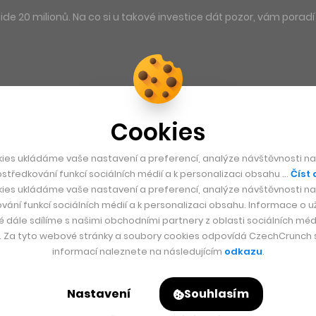
 20 milionů. Na co si u takové investice dát pozor, vám poradí 
Cookies
ies ukládáme vaše nastavení a preferencí, analýze návštěvnosti naš
středkování funkcí sociálních médií a k personalizaci obsahu …
Číst 
ies ukládáme vaše nastavení a preferencí, analýze návštěvnosti naš
vání funkcí sociálních médií a k personalizaci obsahu. Informace o už
é dále sdílíme s našimi obchodními partnery z oblasti sociálních médi
y. Za tyto webové stránky a soubory cookies odpovídá CzechCrunch s.
informací naleznete na následujícím
odkazu
.
Nastavení
Souhlasím