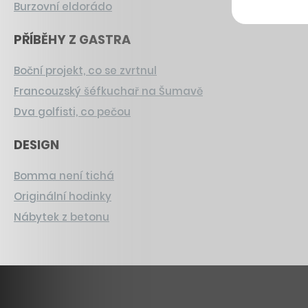
Burzovní eldorádo
PŘÍBĚHY Z GASTRA
Boční projekt, co se zvrtnul
Francouzský šéfkuchař na Šumavě
Dva golfisti, co pečou
DESIGN
Bomma není tichá
Originální hodinky
Nábytek z betonu