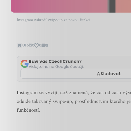
Instagram nahradí swipe-up za novou funkci
Uložit
0
0
Zobrazit
komentáře
Baví vás CzechCrunch?
Vídejte ho na Googlu častěji.
Sledovat
Instagram se vyvíjí, což znamená, že čas od času vývo
odejde takzvaný swipe-up, prostřednictvím kterého j
funkčností.