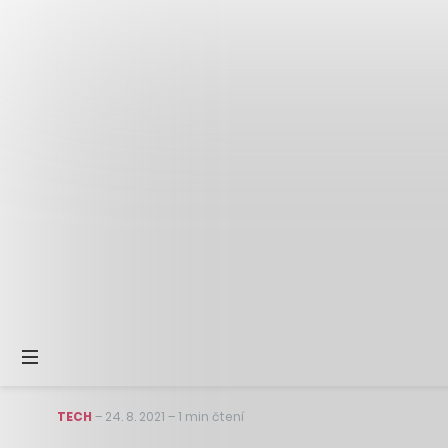
TECH
–
24. 8. 2021
–
1 min čtení