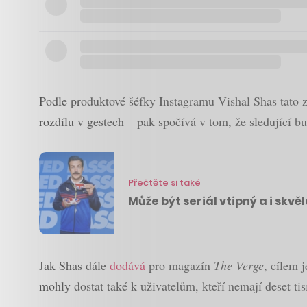
Podle produktové šéfky Instagramu Vishal Shas tato z
rozdílu v gestech – pak spočívá v tom, že sledující b
Přečtěte si také
Může být seriál vtipný a i skvě
Jak Shas dále
dodává
pro magazín
The Verge
, cílem 
mohly dostat také k uživatelům, kteří nemají deset tis