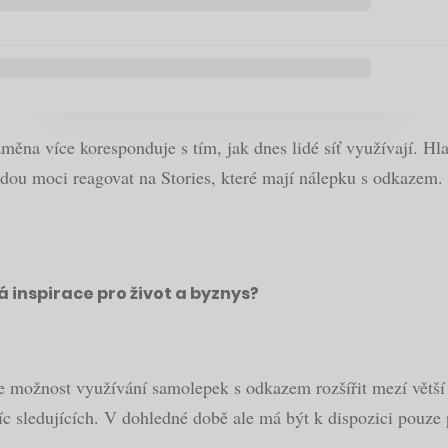
měna více koresponduje s tím, jak dnes lidé síť využívají. 
udou moci reagovat na Stories, které mají nálepku s odkazem.
lá inspirace pro život a byznys?
je možnost využívání samolepek s odkazem rozšířit mezí větší 
íc sledujících. V dohledné době ale má být k dispozici pouze p