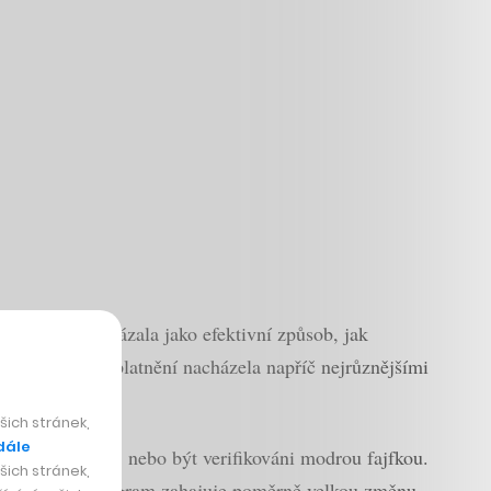
dních letech ukázala jako efektivní způsob, jak
bně, přičemž uplatnění nacházela napříč nejrůznějšími
ich stránek,
dále
síc sledujících, nebo být verifikováni modrou fajfkou.
ich stránek,
t, jelikož Instagram zahajuje poměrně velkou změnu,