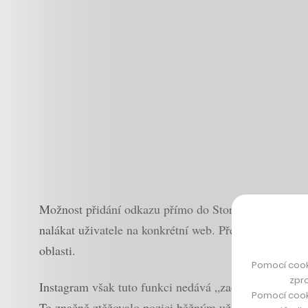
Možnost přidání odkazu přímo do Stories, tedy formátu
nalákat uživatele na konkrétní web. Především pak in
oblasti.
Pomocí cook
zpro
Instagram však tuto funkci nedává „zadarmo“ – pokud j
Pomocí cook
To značně ztěžovalo pozici běžným uživatelům i začí