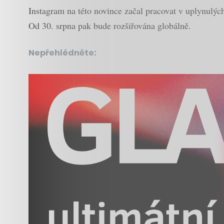
Instagram na této novince začal pracovat v uplynulých 
Od 30. srpna pak bude rozšiřována globálně.
Nepřehlédněte: