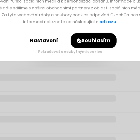
vání funkcí sociálních médií a k personalizaci obsahu. Informace o už
é dále sdílíme s našimi obchodními partnery z oblasti sociálních médi
y. Za tyto webové stránky a soubory cookies odpovídá CzechCrunch s.
informací naleznete na následujícím
odkazu
.
ích sítí světa, kterou ovládá Facebook Marka Zuckerberga, nah
at na stejné bázi, akorát namísto specifického pohybu prstu 
Nastavení
Souhlasím
Pokračovat s nezbytnými cookies