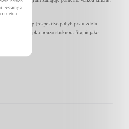
ívání našich
í, reklamy a
r.o. Více
razovat swipe-up (respektive pohyb prstu zdola
uživatelé samolepku pouze stisknou. Stejně jako