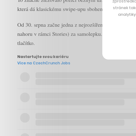
zprostředko
stránek tak
která dá klasickému swipe-upu sbohem.
analytik
Od 30. srpna začne jedna z nejrozšířenějších sociáln
nahoru v rámci Stories) za samolepku. Ta bude fungov
tlačítko.
Nastartujte svou kariéru
Více na CzechCrunch Jobs