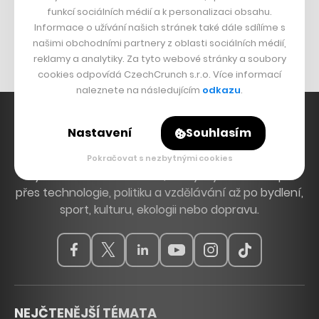
funkcí sociálních médií a k personalizaci obsahu.
Originální hodinky
Informace o užívání našich stránek také dále sdílíme s
Nábytek z betonu
našimi obchodními partnery z oblasti sociálních médií,
reklamy a analytiky. Za tyto webové stránky a soubory
cookies odpovídá CzechCrunch s.r.o. Více informací
naleznete na následujícím
odkazu
.
Nastavení
Souhlasím
Hlavní zdroj inspirace. Věnujeme se tématům, která
Pokračovat s nezbytnými cookies
hýbou Českem a světem, od byznysu a startupů
přes technologie, politiku a vzdělávání až po bydlení,
sport, kulturu, ekologii nebo dopravu.
NEJČTENĚJŠÍ TÉMATA