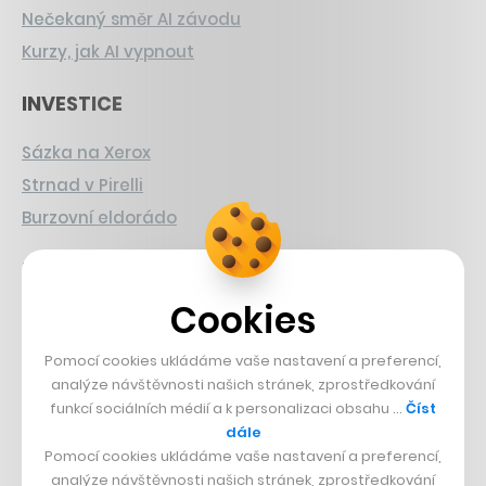
Nečekaný směr AI závodu
Kurzy, jak AI vypnout
INVESTICE
Sázka na Xerox
Strnad v Pirelli
Burzovní eldorádo
PŘÍBĚHY Z GASTRA
Cookies
Boční projekt, co se zvrtnul
Francouzský šéfkuchař na Šumavě
Pomocí cookies ukládáme vaše nastavení a preferencí,
Dva golfisti, co pečou
analýze návštěvnosti našich stránek, zprostředkování
funkcí sociálních médií a k personalizaci obsahu …
Číst
DESIGN
dále
Pomocí cookies ukládáme vaše nastavení a preferencí,
analýze návštěvnosti našich stránek, zprostředkování
Bomma není tichá