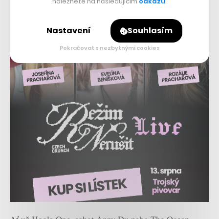
naleznete na následujícím
odkazu
.
Nastavení
Souhlasím
Pokračovat s nezbytnými cookies