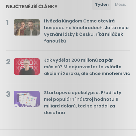
Týden
Měsíc
NEJČTENĚJŠÍ ČLÁNKY
1
Hvězda Kingdom Come otevírá
hospodu na Vinohradech. Je to moje
vyznání lásky k Česku, říká miláček
fanoušků
2
Jak vydělat 200 milionů za pár
měsíců? Mladý investor to zvládl s
akciemi Xeroxu, ale chce mnohem víc
3
Startupová apokalypsa: Před lety
měl populární nástroj hodnotu 11
miliard dolarů, teď se prodal za
desetinu