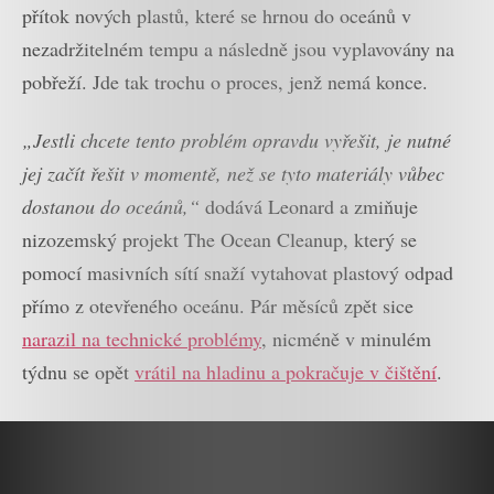
přítok nových plastů, které se hrnou do oceánů v
nezadržitelném tempu a následně jsou vyplavovány na
pobřeží. Jde tak trochu o proces, jenž nemá konce.
„Jestli chcete tento problém opravdu vyřešit, je nutné
jej začít řešit v momentě, než se tyto materiály vůbec
dostanou do oceánů,“
dodává Leonard a zmiňuje
nizozemský projekt The Ocean Cleanup, který se
pomocí masivních sítí snaží vytahovat plastový odpad
přímo z otevřeného oceánu. Pár měsíců zpět sice
narazil na technické problémy
, nicméně v minulém
týdnu se opět
vrátil na hladinu a pokračuje v čištění
.