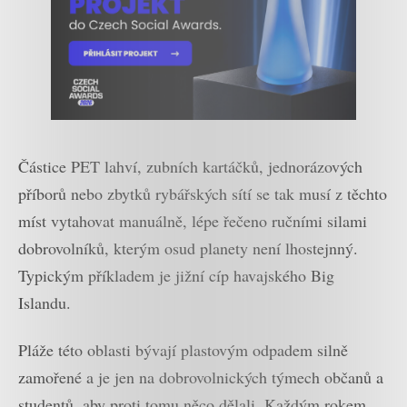
Částice PET lahví, zubních kartáčků, jednorázových
příborů nebo zbytků rybářských sítí se tak musí z těchto
míst vytahovat manuálně, lépe řečeno ručními silami
dobrovolníků, kterým osud planety není lhostejnný.
Typickým příkladem je jižní cíp havajského Big
Islandu.
Pláže této oblasti bývají plastovým odpadem silně
zamořené a je jen na dobrovolnických týmech občanů a
studentů, aby proti tomu něco dělali. Každým rokem