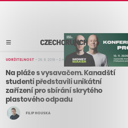
UDRŽITELNOST
–
26. 6. 2019
–
2 min čtení
Na pláže s vysavačem. Kanadští
studenti představili unikátní
zařízení pro sbírání skrytého
plastového odpadu
FILIP HOUSKA