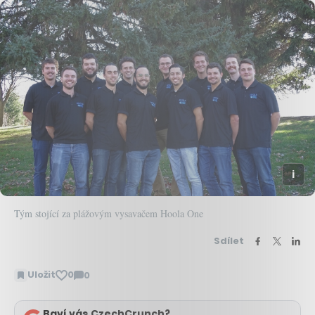
Tým stojící za plážovým vysavačem Hoola One
Sdílet
Uložit
0
0
Zobrazit
komentáře
Baví vás CzechCrunch?