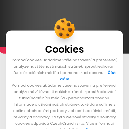
Cookies
Pomocí cookies ukládáme vaše nastavení a preferencí,
Zajímavý kontext se nabízí také s
podvodním robotem,
analýze návštěvnosti našich stránek, zprostředkování
funkcí sociálních médií a k personalizaci obsahu …
Číst
který vyvinula teprve čtrnáctiletá Američanka Anna Du
.
dále
Ten se oproti Hoola One zaměřuje na plastové
Pomocí cookies ukládáme vaše nastavení a preferencí,
mikročástice nacházející se v hlubinách moří, jež
analýze návštěvnosti našich stránek, zprostředkování
funkcí sociálních médií a k personalizaci obsahu.
dokáže pomocí infračerveného světla a kamery
Informace o užívání našich stránek také dále sdílíme s
detekovat.
našimi obchodními partnery z oblasti sociálních médií,
reklamy a analytiky. Za tyto webové stránky a soubory
Reálná hrozba pro člověka
cookies odpovídá CzechCrunch s.r.o. Více informací