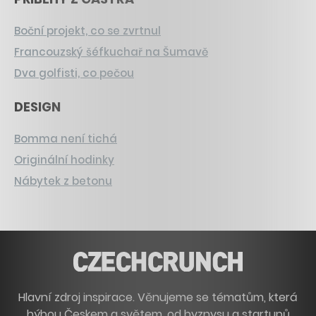
Boční projekt, co se zvrtnul
Francouzský šéfkuchař na Šumavě
Dva golfisti, co pečou
DESIGN
Bomma není tichá
Originální hodinky
Nábytek z betonu
Hlavní zdroj inspirace. Věnujeme se tématům, která
hýbou Českem a světem, od byznysu a startupů