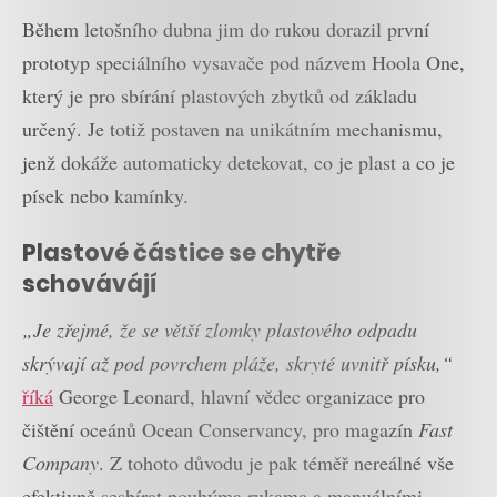
Během letošního dubna jim do rukou dorazil první
prototyp speciálního vysavače pod názvem Hoola One,
který je pro sbírání plastových zbytků od základu
určený. Je totiž postaven na unikátním mechanismu,
jenž dokáže automaticky detekovat, co je plast a co je
písek nebo kamínky.
Plastové částice se chytře
schovávájí
„Je zřejmé, že se větší zlomky plastového odpadu
skrývají až pod povrchem pláže, skryté uvnitř písku,“
říká
George Leonard, hlavní vědec organizace pro
čištění oceánů Ocean Conservancy, pro magazín
Fast
Company
. Z tohoto důvodu je pak téměř nereálné vše
efektivně sesbírat pouhýma rukama a manuálními