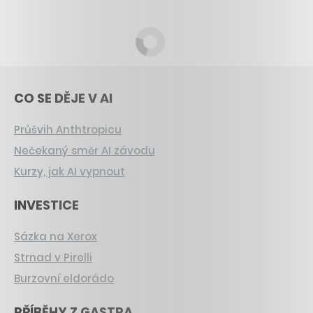
CO SE DĚJE V AI
Průšvih Anthtropicu
Nečekaný směr AI závodu
Kurzy, jak AI vypnout
INVESTICE
Sázka na Xerox
Strnad v Pirelli
Burzovní eldorádo
PŘÍBĚHY Z GASTRA