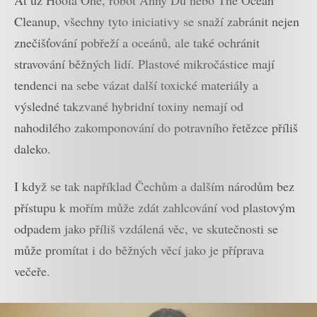
Ať už Hoola One, robot Anny Du nebo The Ocean
Cleanup, všechny tyto iniciativy se snaží zabránit nejen
znečišťování pobřeží a oceánů, ale také ochránit
stravování běžných lidí. Plastové mikročástice mají
tendenci na sebe vázat další toxické materiály a
výsledné takzvané hybridní toxiny nemají od
nahodilého zakomponování do potravního řetězce příliš
daleko.
I když se tak například Čechům a dalším národům bez
přístupu k mořím může zdát zahlcování vod plastovým
odpadem jako příliš vzdálená věc, ve skutečnosti se
může promítat i do běžných věcí jako je příprava
večeře.