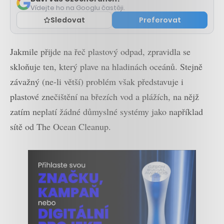
Vídejte ho na Googlu častěji.
Sledovat
Preferovat
Jakmile přijde na řeč plastový odpad, zpravidla se
skloňuje ten, který plave na hladinách oceánů. Stejně
závažný (ne-li větší) problém však představuje i
plastové znečištění na březích vod a plážích, na nějž
zatím neplatí žádné důmyslné systémy jako například
sítě od The Ocean Cleanup.