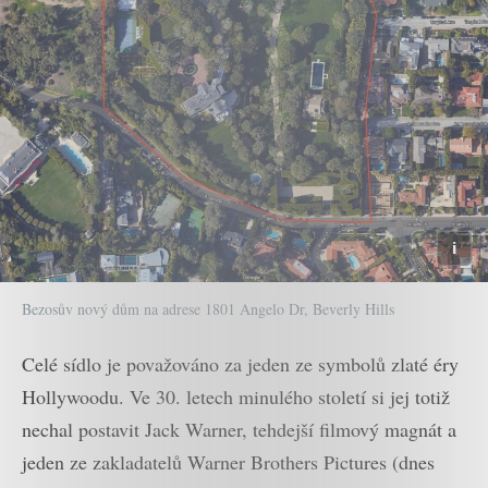
Bezosův nový dům na adrese 1801 Angelo Dr, Beverly Hills
Celé sídlo je považováno za jeden ze symbolů zlaté éry
Hollywoodu. Ve 30. letech minulého století si jej totiž
nechal postavit Jack Warner, tehdejší filmový magnát a
jeden ze zakladatelů Warner Brothers Pictures (dnes