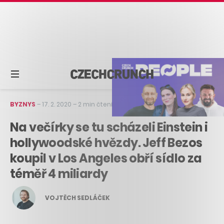
BYZNYS
–
17. 2. 2020
–
2 min čtení
Na večírky se tu scházeli Einstein i
hollywoodské hvězdy. Jeff Bezos
koupil v Los Angeles obří sídlo za
téměř 4 miliardy
VOJTĚCH SEDLÁČEK