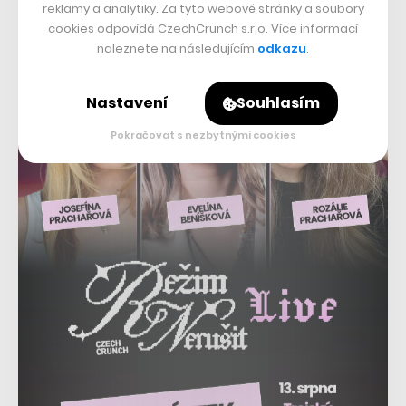
reklamy a analytiky. Za tyto webové stránky a soubory
podle
Land Report
zakoupit
za 80 milionů dolarů
cookies odpovídá CzechCrunch s.r.o. Více informací
(přibližně 1,8 miliardy) tři byty v New Yorku.
naleznete na následujícím
odkazu
.
Nastavení
Souhlasím
Pokračovat s nezbytnými cookies