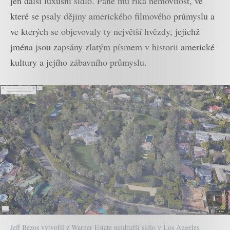
jen další luxusní sídlo. Pane mu říká nemovitost, ve
které se psaly dějiny amerického filmového průmyslu a
ve kterých se objevovaly ty největší hvězdy, jejichž
jména jsou zapsány zlatým písmem v historii americké
kultury a jejího zábavního průmyslu.
Jeff Bezos vytvořil z Warner Estate nejdražší sídlo v Los Angeles