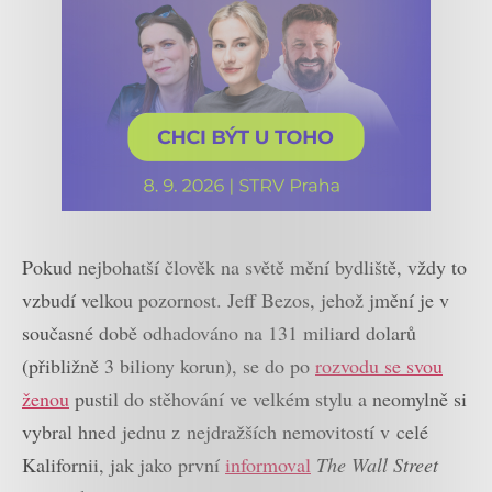
Pokud nejbohatší člověk na světě mění bydliště, vždy to
vzbudí velkou pozornost. Jeff Bezos, jehož jmění je v
současné době odhadováno na 131 miliard dolarů
(přibližně 3 biliony korun), se do po
rozvodu se svou
ženou
pustil do stěhování ve velkém stylu a neomylně si
vybral hned jednu z nejdražších nemovitostí v celé
Kalifornii, jak jako první
informoval
The Wall Street