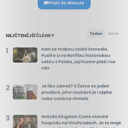
Přejít do diskuze
Týden
Měsíc
NEJČTENĚJŠÍ ČLÁNKY
1
Kam se hrabou české komedie.
Pusťte si na Netflixu historickou
satiru z Polska, její humor platí i na
nás
2
Je libo zámek? U Žatce se jeden
prodává, jeho součástí je i sýpka
nebo sušárna chmele
3
Hvězda Kingdom Come otevírá
hospodu na Vinohradech. Je to moje