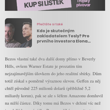
Přečtěte si také
Kdo je skutečným
zakladatelem Tesly? Pro
prvního investora Elona
Muska je to i po 16 letech stále
velké téma
Bezos vlastní také dva další domy přímo v Beverly
Hills, ovšem Warner Estate je prozatím tím
nejzajímavějším úlovkem do jeho realitní sbírky. Dům
totiž získal s poměrně výraznou slevou. Geffen za něj
chtěl původně 225 milionů dolarů (přibližně 5,2
miliardy korun), pak se ale s šéfem Amazonu domluvil
na nižší částce. Díky tomu má Bezos v držení víc než