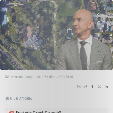
Šéf Amazonu koupil nejdražší dům v Kalifornii
Sdílet
Uložit
0
0
Zobrazit
komentáře
Baví vás CzechCrunch?