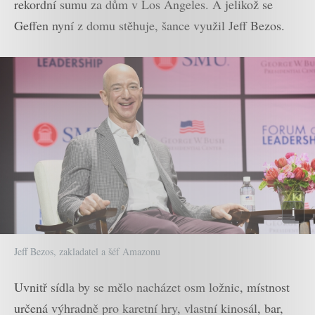
rekordní sumu za dům v Los Angeles. A jelikož se
Geffen nyní z domu stěhuje, šance využil Jeff Bezos.
Jeff Bezos, zakladatel a šéf Amazonu
Uvnitř sídla by se mělo nacházet osm ložnic, místnost
určená výhradně pro karetní hry, vlastní kinosál, bar,