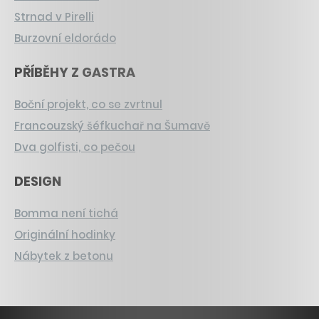
Strnad v Pirelli
Burzovní eldorádo
PŘÍBĚHY Z GASTRA
Boční projekt, co se zvrtnul
Francouzský šéfkuchař na Šumavě
Dva golfisti, co pečou
DESIGN
Bomma není tichá
Originální hodinky
Nábytek z betonu