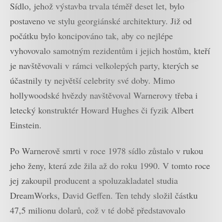
Sídlo, jehož výstavba trvala téměř deset let, bylo
postaveno ve stylu georgiánské architektury. Již od
počátku bylo koncipováno tak, aby co nejlépe
vyhovovalo samotným rezidentům i jejich hostům, kteří
je navštěvovali v rámci velkolepých party, kterých se
účastnily ty největší celebrity své doby. Mimo
hollywoodské hvězdy navštěvoval Warnerovy třeba i
letecký konstruktér Howard Hughes či fyzik Albert
Einstein.
Po Warnerově smrti v roce 1978 sídlo zůstalo v rukou
jeho ženy, která zde žila až do roku 1990. V tomto roce
jej zakoupil producent a spoluzakladatel studia
DreamWorks, David Geffen. Ten tehdy složil částku
47,5 milionu dolarů, což v té době představovalo