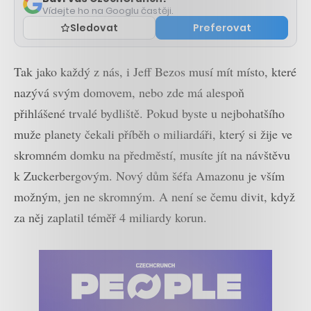
Vídejte ho na Googlu častěji.
Sledovat
Preferovat
Tak jako každý z nás, i Jeff Bezos musí mít místo, které
nazývá svým domovem, nebo zde má alespoň
přihlášené trvalé bydliště. Pokud byste u nejbohatšího
muže planety čekali příběh o miliardáři, který si žije ve
skromném domku na předměstí, musíte jít na návštěvu
k Zuckerbergovým. Nový dům šéfa Amazonu je vším
možným, jen ne skromným. A není se čemu divit, když
za něj zaplatil téměř 4 miliardy korun.