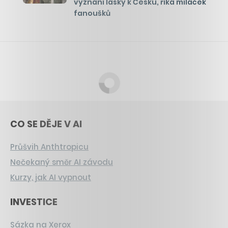
vyznání lásky k Česku, říká miláček
fanoušků
CO SE DĚJE V AI
Průšvih Anthtropicu
Nečekaný směr AI závodu
Kurzy, jak AI vypnout
INVESTICE
Sázka na Xerox