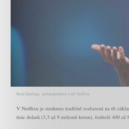
Reed Hastings, spoluzakladatel a šéf Netflixu
V Netflixu je struktura tradičně rozřazená na tři zák
tisíc dolarů (3,3 až 9 milionů korun), ředitelé 400 až