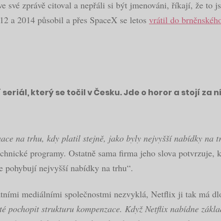
e své zprávě citoval a nepřáli si být jmenováni, říkají, že to 
012 a 2014 působil a přes SpaceX se letos
vrátil do brněnské
 seriál, který se točil v Česku. Jde o horor a stojí za
ce na trhu, kdy platil stejně, jako byly nejvyšší nabídky na t
 technické programy. Ostatně sama firma jeho slova potvrzuje
e pohybují nejvyšší nabídky na trhu“.
atními mediálními společnostmi nezvyklá, Netflix ji tak má d
té pochopit strukturu kompenzace. Když Netflix nabídne zákla