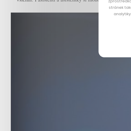
zprostředko
stránek tak
analytik