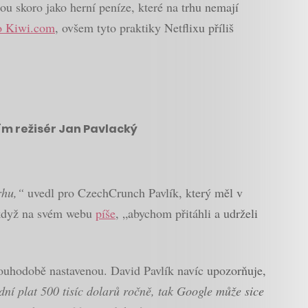
jsou skoro jako herní peníze, které na trhu nemají
ho Kiwi.com
, ovšem tyto praktiky Netflixu příliš
 ním režisér Jan Pavlacký
rhu,“
uvedl pro CzechCrunch Pavlík, který měl v
, když na svém webu
píše
, „abychom přitáhli a udrželi
louhodobě nastavenou. David Pavlík navíc upozorňuje,
dní plat 500 tisíc dolarů ročně, tak Google může sice