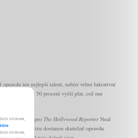
l opravdu ten nejlepší talent, nabízí velmi lukrativní
 nabízet o 25 až 50 procent vyšší plat, což mu
ý zájem,“
uvedl
pro
The Hollywood Reporter
Neal
ich stránek,
dále
ty navíc v Netflixu dostanou skutečně opravdu
ich stránek,
stenti ještě o 20 tisíc dolarů více.