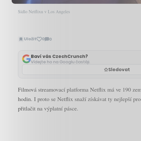
Sídlo Netflixu v Los Angeles
Uložit
0
0
Zobrazit
komentáře
Baví vás CzechCrunch?
Vídejte ho na Googlu častěji.
Sledovat
Filmová streamovací platforma Netflix má ve 190 zemíc
hodin. I proto se Netflix snaží získávat ty nejlepší pr
přitlačit na výplatní pásce.