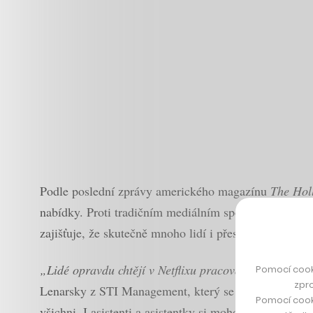
Podle poslední zprávy amerického magazínu
The Hol
nabídky. Proti tradičním mediálním společnostem má Ne
zajišťuje, že skutečně mnoho lidí i přes velký konkure
„Lidé opravdu chtějí v Netflixu pracovat, takže je skut
Pomocí cook
zpro
Lenarsky z STI Management, který se v zábavní branž
Pomocí cook
všichni. I asistenti a asistentky si mohou přijít na 70 