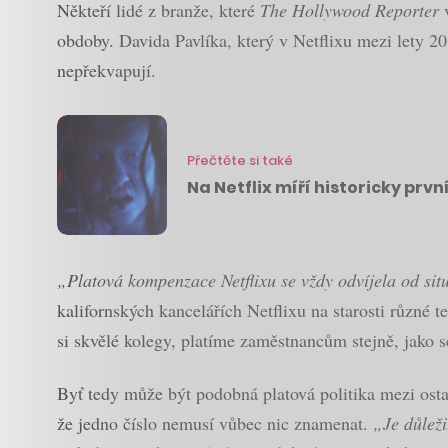
Někteří lidé z branže, které
The Hollywood Reporter
v
obdoby. Davida Pavlíka, který v Netflixu mezi lety 2
nepřekvapují.
Přečtěte si také
Na Netflix míří historicky první
„Platová kompenzace Netflixu se vždy odvíjela od situa
kalifornských kancelářích Netflixu na starosti různé
si skvělé kolegy, platíme zaměstnancům stejně, jako s
Byť tedy může být podobná platová politika mezi ost
že jedno číslo nemusí vůbec nic znamenat.
„Je důleži