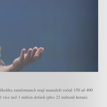
i několika zaměstnanců mají manažeři ročně 150 až 400
ně více než 1 milion dolarů (přes 22 milionů korun).