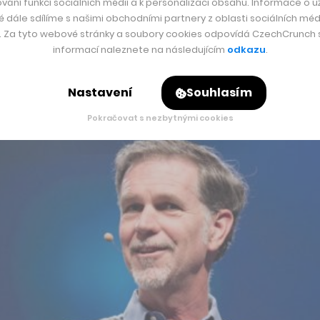
vání funkcí sociálních médií a k personalizaci obsahu. Informace o už
é dále sdílíme s našimi obchodními partnery z oblasti sociálních médi
y. Za tyto webové stránky a soubory cookies odpovídá CzechCrunch s.
informací naleznete na následujícím
odkazu
.
Nastavení
Souhlasím
Pokračovat s nezbytnými cookies