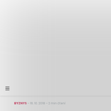
BYZNYS
–
16. 10. 2018
–
2 min čtení