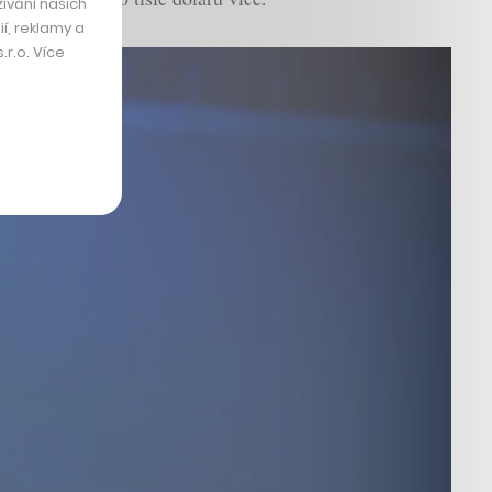
ívání našich
í, reklamy a
r.o. Více