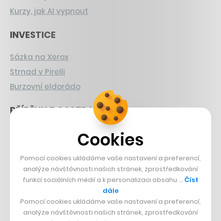
Kurzy, jak AI vypnout
INVESTICE
Sázka na Xerox
Strnad v Pirelli
Burzovní eldorádo
PŘÍBĚHY Z GASTRA
Boční projekt, co se zvrtnul
Cookies
Francouzský šéfkuchař na Šumavě
Pomocí cookies ukládáme vaše nastavení a preferencí,
Dva golfisti, co pečou
analýze návštěvnosti našich stránek, zprostředkování
funkcí sociálních médií a k personalizaci obsahu …
Číst
DESIGN
dále
Pomocí cookies ukládáme vaše nastavení a preferencí,
Bomma není tichá
analýze návštěvnosti našich stránek, zprostředkování