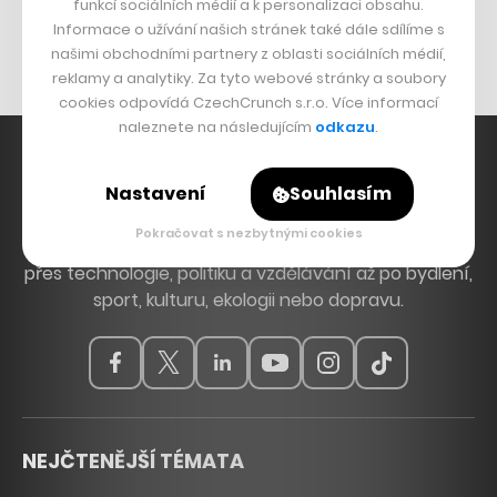
Originální hodinky
funkcí sociálních médií a k personalizaci obsahu.
Informace o užívání našich stránek také dále sdílíme s
Nábytek z betonu
našimi obchodními partnery z oblasti sociálních médií,
reklamy a analytiky. Za tyto webové stránky a soubory
cookies odpovídá CzechCrunch s.r.o. Více informací
naleznete na následujícím
odkazu
.
Nastavení
Souhlasím
Hlavní zdroj inspirace. Věnujeme se tématům, která
Pokračovat s nezbytnými cookies
hýbou Českem a světem, od byznysu a startupů
přes technologie, politiku a vzdělávání až po bydlení,
sport, kulturu, ekologii nebo dopravu.
NEJČTENĚJŠÍ TÉMATA