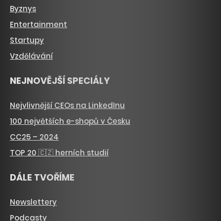
Byznys
Entertainment
Startupy
Vzdělávání
NEJNOVĚJŠÍ SPECIÁLY
Nejvlivnější CEOs na LinkedInu
100 největších e-shopů v Česku
CC25 – 2024
TOP 20 🇨🇿 herních studií
DÁLE TVOŘÍME
Newslettery
Podcasty