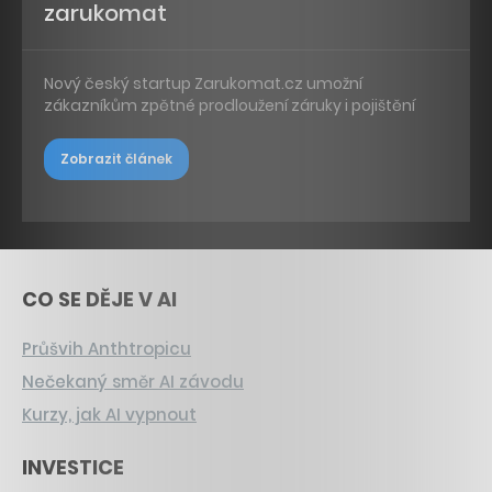
zarukomat
Nový český startup Zarukomat.cz umožní
zákazníkům zpětné prodloužení záruky i pojištění
Zobrazit článek
CO SE DĚJE V AI
Průšvih Anthtropicu
Nečekaný směr AI závodu
Kurzy, jak AI vypnout
INVESTICE