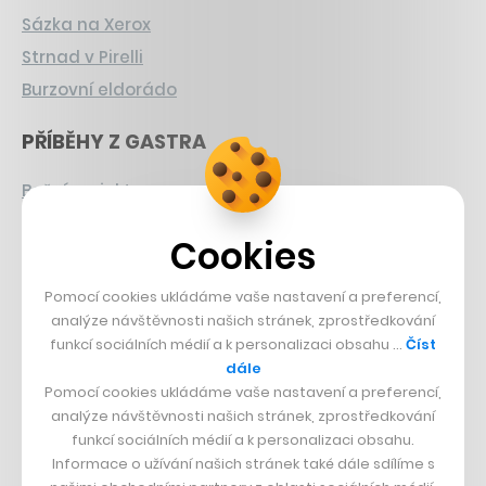
Sázka na Xerox
Strnad v Pirelli
Burzovní eldorádo
PŘÍBĚHY Z GASTRA
Boční projekt, co se zvrtnul
Francouzský šéfkuchař na Šumavě
Cookies
Dva golfisti, co pečou
Pomocí cookies ukládáme vaše nastavení a preferencí,
DESIGN
analýze návštěvnosti našich stránek, zprostředkování
funkcí sociálních médií a k personalizaci obsahu …
Číst
Bomma není tichá
dále
Originální hodinky
Pomocí cookies ukládáme vaše nastavení a preferencí,
analýze návštěvnosti našich stránek, zprostředkování
Nábytek z betonu
funkcí sociálních médií a k personalizaci obsahu.
Informace o užívání našich stránek také dále sdílíme s