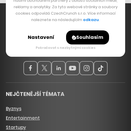
našimi obchodními partnery z oblasti sociálních médií,
reklamy a analytiky. Za tyto webové stránky a soubory
cookies odpovídá CzechCrunch s.r.o. Více informací
naleznete na následujícím
odkazu
.
Hlavní zdroj inspirace. Věnujeme se tématům, která
Nastavení
Souhlasím
hýbou Českem a světem, od byznysu a startupů
přes technologie, politiku a vzdělávání až po bydlení,
Pokračovat s nezbytnými cookies
sport, kulturu, ekologii nebo dopravu.
NEJČTENĚJŠÍ TÉMATA
Byznys
Entertainment
Startupy