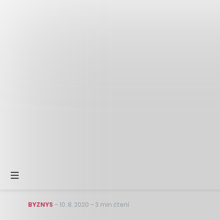
BYZNYS
–
10. 8. 2020
–
3 min čtení