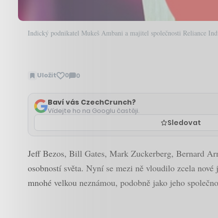
Indický podnikatel Mukeš Ambani a majitel společnosti Reliance Indu
Uložit
0
0
Zobrazit
komentáře
Baví vás CzechCrunch?
Vídejte ho na Googlu častěji.
Sledovat
Jeff Bezos, Bill Gates, Mark Zuckerberg, Bernard Arna
osobností světa. Nyní se mezi ně vloudilo zcela nov
mnohé velkou neznámou, podobně jako jeho společnos