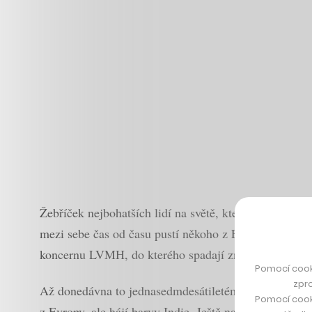
Žebříček nejbohatších lidí na světě, který
sestavuje
a 
mezi sebe čas od času pustí někoho z Evropy. Podnika
koncernu LVMH, do kterého spadají značky jako Louis
Pomocí cook
zpro
Až donedávna to jednasedmdesátiletému Francouzi stač
Pomocí cook
z Evropy, ale hájí barvy Indie. Ještě na počátku toho