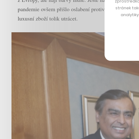
zprostředko
stránek tak
pandemie ovšem přišlo oslabení protivníků, kteří stáli
analytik
luxusní zboží tolik utrácet.