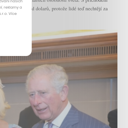
ívání našich
í, reklamy a
e než 25 miliard dolarů, protože lidé teď nechtějí za
r.o. Více