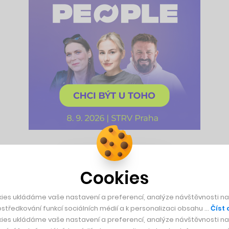
denně aktualizuje agentura
Bloomberg
, je již delší dobu hři
telské umění starého kontinentu v žebříčku nejlépe reprezen
Cookies
 Vuiton, Fendi, Möet & Chandon, drží ve svých rukách jmění
ies ukládáme vaše nastavení a preferencí, analýze návštěvnosti naš
středkování funkcí sociálních médií a k personalizaci obsahu …
Číst 
ilo na čtvrté místo v žebříčku, ovšem nyní musel uvolnit mís
ies ukládáme vaše nastavení a preferencí, analýze návštěvnosti naš
to roku byl třiašedesátiletý Mukeš Ambani relativně hluboko 