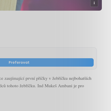
Preferovat
ce zaujímající první příčky v žebříčku nejbohatších
ádců tohoto žebříčku. Ind Mukeš Ambani je pro