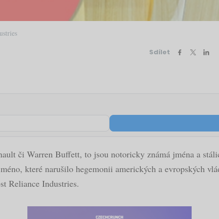
stries
Sdílet
ult či Warren Buffett, to jsou notoricky známá jména a stáli
é jméno, které narušilo hegemonii amerických a evropských vl
t Reliance Industries.