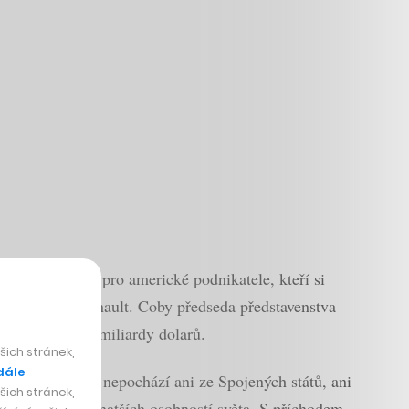
štěm vyhrazeným pro americké podnikatele, kteří si
tuje Bernard Arnault. Coby předseda představenstva
 ve výši 80,2 miliardy dolarů.
ich stránek,
dále
to muži, který nepochází ani ze Spojených států, ani
ich stránek,
v pelotonu nejbohatších osobností světa. S příchodem