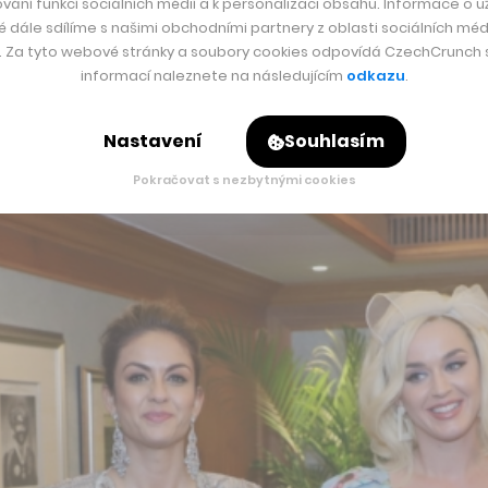
vání funkcí sociálních médií a k personalizaci obsahu. Informace o už
é dále sdílíme s našimi obchodními partnery z oblasti sociálních médi
 před ním. Například právě Arnault přišel ve svém jmění o víc
y. Za tyto webové stránky a soubory cookies odpovídá CzechCrunch s.
informací naleznete na následujícím
odkazu
.
Nastavení
Souhlasím
Pokračovat s nezbytnými cookies