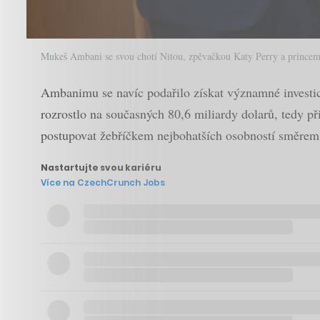
Mukeš Ambani se svou chotí Nitou, zpěvačkou Katy Perry a prince
Ambanimu se navíc podařilo získat významné investice
rozrostlo na současných 80,6 miliardy dolarů, tedy př
postupovat žebříčkem nejbohatších osobností směrem 
Nastartujte svou kariéru
Více na CzechCrunch Jobs